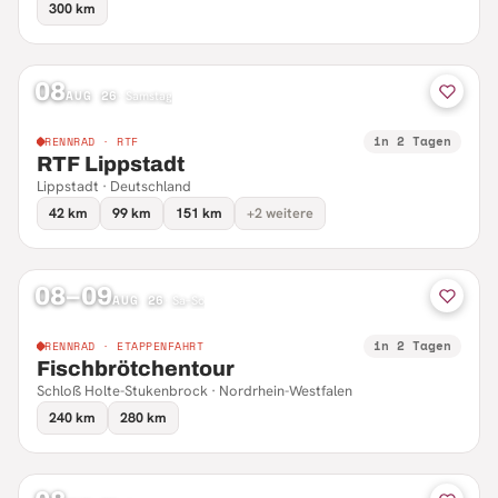
300 km
08
AUG 26
·
Samstag
in 2 Tagen
RENNRAD · RTF
RTF Lippstadt
Lippstadt · Deutschland
42 km
99 km
151 km
+2 weitere
08–09
AUG 26
·
Sa–So
in 2 Tagen
RENNRAD · ETAPPENFAHRT
Fischbrötchentour
Schloß Holte-Stukenbrock · Nordrhein-Westfalen
240 km
280 km