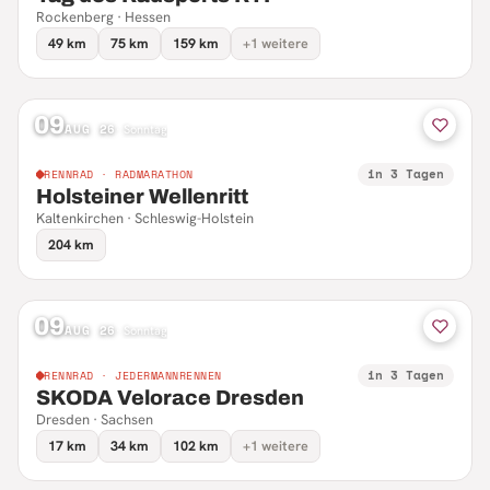
Rockenberg · Hessen
49 km
75 km
159 km
+1 weitere
09
AUG 26
·
Sonntag
in 3 Tagen
RENNRAD · RADMARATHON
Holsteiner Wellenritt
Kaltenkirchen · Schleswig-Holstein
204 km
09
AUG 26
·
Sonntag
in 3 Tagen
RENNRAD · JEDERMANNRENNEN
SKODA Velorace Dresden
Dresden · Sachsen
17 km
34 km
102 km
+1 weitere