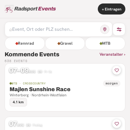
Radsport
Events
+ Eintragen
⌕
Rennrad
Gravel
MTB
Kommende Events
Veranstalter ›
638
EVENTS
07–09
AUG 26
·
Fr–So
morgen
MTB · CROSSCOUNTRY
Majlen Sunshine Race
Winterberg · Nordrhein-Westfalen
4.1 km
07
AUG 26
·
Freitag