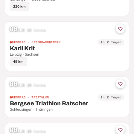
220 km
08
AUG 26
·
Samstag
in 2 Tagen
RENNRAD · JEDERMANNRENNEN
Karli Krit
Leipzig · Sachsen
45 km
08
AUG 26
·
Samstag
in 2 Tagen
RENNRAD · TRIATHLON
Bergsee Triathlon Ratscher
Schleusingen · Thüringen
08
AUG 26
·
Samstag