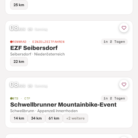
25 km
08
AUG 26
·
Samstag
in 2 Tagen
RENNRAD · EINZELZEITFAHREN
EZF Seibersdorf
Seibersdorf · Niederösterreich
22 km
08
AUG 26
·
Samstag
in 2 Tagen
MTB · CTF
Schwellbrunner Mountainbike-Event
Schwellbrunn · Appenzell Innerrhoden
14 km
34 km
61 km
+2 weitere