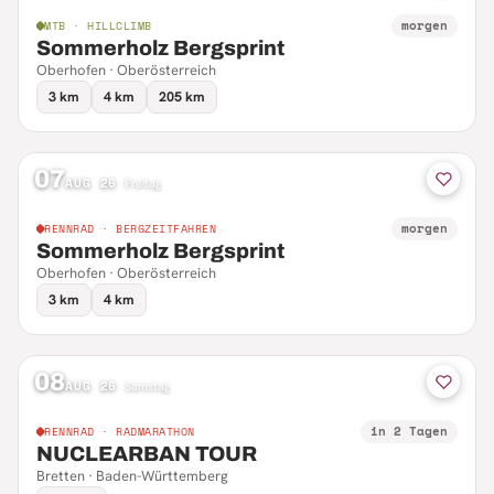
morgen
MTB · HILLCLIMB
Sommerholz Bergsprint
Oberhofen · Oberösterreich
3 km
4 km
205 km
07
AUG 26
·
Freitag
morgen
RENNRAD · BERGZEITFAHREN
Sommerholz Bergsprint
Oberhofen · Oberösterreich
3 km
4 km
08
AUG 26
·
Samstag
in 2 Tagen
RENNRAD · RADMARATHON
NUCLEARBAN TOUR
Bretten · Baden-Württemberg