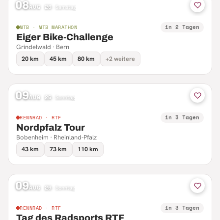
08
AUG 26
·
Samstag
in 2 Tagen
MTB · MTB MARATHON
Eiger Bike-Challenge
Grindelwald · Bern
20 km
45 km
80 km
+2 weitere
09
AUG 26
·
Sonntag
in 3 Tagen
RENNRAD · RTF
Nordpfalz Tour
Bobenheim · Rheinland-Pfalz
43 km
73 km
110 km
09
AUG 26
·
Sonntag
in 3 Tagen
RENNRAD · RTF
Tag des Radsports RTF