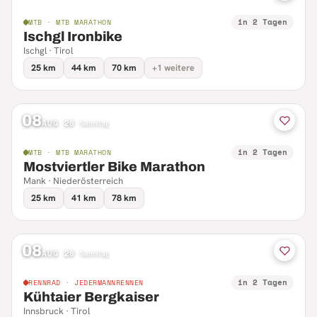
in 2 Tagen
MTB · MTB MARATHON
Ischgl Ironbike
Ischgl · Tirol
25 km
44 km
70 km
+1 weitere
08
AUG 26
·
Samstag
in 2 Tagen
MTB · MTB MARATHON
Mostviertler Bike Marathon
Mank · Niederösterreich
25 km
41 km
78 km
08
AUG 26
·
Samstag
in 2 Tagen
RENNRAD · JEDERMANNRENNEN
Kühtaier Bergkaiser
Innsbruck · Tirol