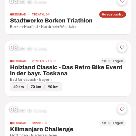
08
AUG 26
·
Samstag
Ausgebucht
RENNRAD · TRIATHLON
Stadtwerke Borken Triathlon
Borken-Hoxfeld · Nordrhein-Westfalen
08
AUG 26
·
Samstag
in 2 Tagen
RENNRAD · VINTAGE-TOUR
Hoizland Classic - Das Retro Bike Event
in der bayr. Toskana
Bad Griesbach · Bayern
40 km
70 km
90 km
08
AUG 26
·
Samstag
in 2 Tagen
RENNRAD · SONSTIGE
Kilimanjaro Challenge
Göttingen · Niedersachsen