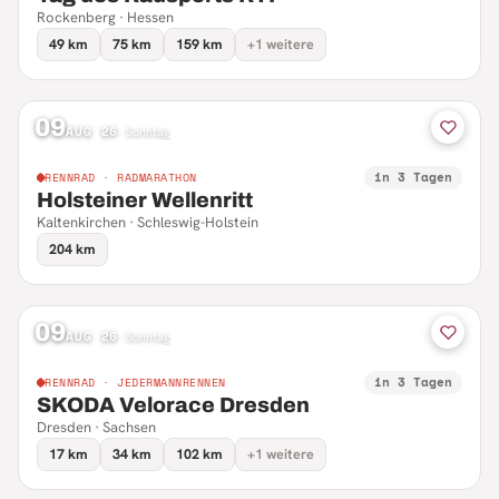
Rockenberg · Hessen
49 km
75 km
159 km
+1 weitere
09
AUG 26
·
Sonntag
in 3 Tagen
RENNRAD · RADMARATHON
Holsteiner Wellenritt
Kaltenkirchen · Schleswig-Holstein
204 km
09
AUG 26
·
Sonntag
in 3 Tagen
RENNRAD · JEDERMANNRENNEN
SKODA Velorace Dresden
Dresden · Sachsen
17 km
34 km
102 km
+1 weitere