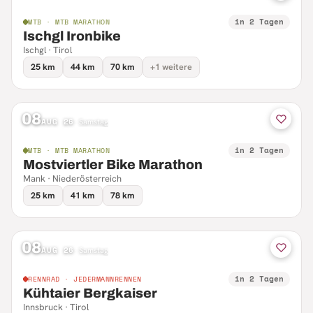
in 2 Tagen
MTB · MTB MARATHON
Ischgl Ironbike
Ischgl · Tirol
25 km
44 km
70 km
+1 weitere
08
AUG 26
·
Samstag
in 2 Tagen
MTB · MTB MARATHON
Mostviertler Bike Marathon
Mank · Niederösterreich
25 km
41 km
78 km
08
AUG 26
·
Samstag
in 2 Tagen
RENNRAD · JEDERMANNRENNEN
Kühtaier Bergkaiser
Innsbruck · Tirol