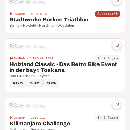
08
AUG 26
·
Samstag
Ausgebucht
RENNRAD · TRIATHLON
Stadtwerke Borken Triathlon
Borken-Hoxfeld · Nordrhein-Westfalen
08
AUG 26
·
Samstag
in 2 Tagen
RENNRAD · VINTAGE-TOUR
Hoizland Classic - Das Retro Bike Event
in der bayr. Toskana
Bad Griesbach · Bayern
40 km
70 km
90 km
08
AUG 26
·
Samstag
in 2 Tagen
RENNRAD · SONSTIGE
Kilimanjaro Challenge
Göttingen · Niedersachsen