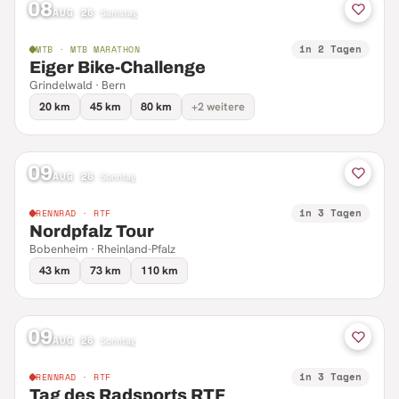
08
AUG 26
·
Samstag
in 2 Tagen
MTB · MTB MARATHON
Eiger Bike-Challenge
Grindelwald · Bern
20 km
45 km
80 km
+2 weitere
09
AUG 26
·
Sonntag
in 3 Tagen
RENNRAD · RTF
Nordpfalz Tour
Bobenheim · Rheinland-Pfalz
43 km
73 km
110 km
09
AUG 26
·
Sonntag
in 3 Tagen
RENNRAD · RTF
Tag des Radsports RTF