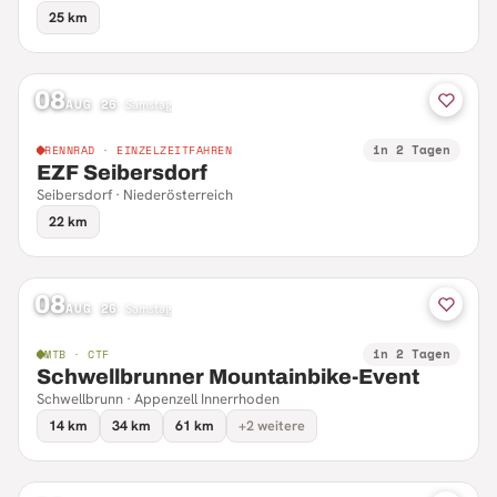
25 km
08
AUG 26
·
Samstag
in 2 Tagen
RENNRAD · EINZELZEITFAHREN
EZF Seibersdorf
Seibersdorf · Niederösterreich
22 km
08
AUG 26
·
Samstag
in 2 Tagen
MTB · CTF
Schwellbrunner Mountainbike-Event
Schwellbrunn · Appenzell Innerrhoden
14 km
34 km
61 km
+2 weitere