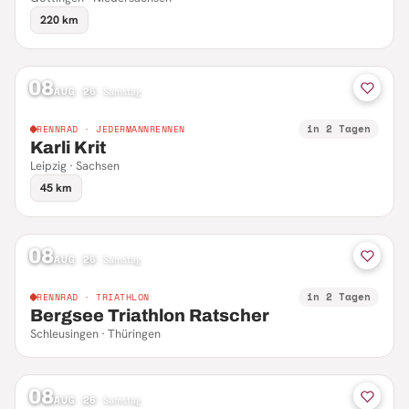
220 km
08
AUG 26
·
Samstag
in 2 Tagen
RENNRAD · JEDERMANNRENNEN
Karli Krit
Leipzig · Sachsen
45 km
08
AUG 26
·
Samstag
in 2 Tagen
RENNRAD · TRIATHLON
Bergsee Triathlon Ratscher
Schleusingen · Thüringen
08
AUG 26
·
Samstag