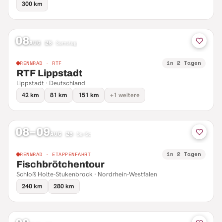
300 km
08
AUG 26
·
Samstag
in 2 Tagen
RENNRAD · RTF
RTF Lippstadt
Lippstadt · Deutschland
42 km
81 km
151 km
+1 weitere
08–09
AUG 26
·
Sa–So
in 2 Tagen
RENNRAD · ETAPPENFAHRT
Fischbrötchentour
Schloß Holte-Stukenbrock · Nordrhein-Westfalen
240 km
280 km