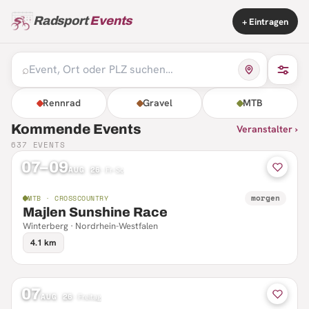
Radsport
Events
+ Eintragen
⌕
Rennrad
Gravel
MTB
Kommende Events
Veranstalter ›
637
EVENTS
07–09
AUG 26
·
Fr–So
morgen
MTB · CROSSCOUNTRY
Majlen Sunshine Race
Winterberg · Nordrhein-Westfalen
4.1 km
07
AUG 26
·
Freitag