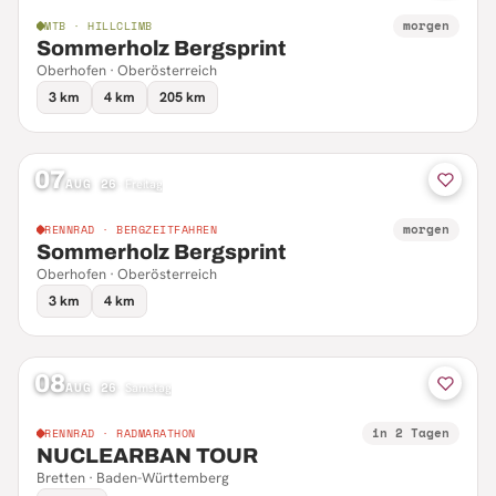
morgen
MTB · HILLCLIMB
Sommerholz Bergsprint
Oberhofen · Oberösterreich
3 km
4 km
205 km
07
AUG 26
·
Freitag
morgen
RENNRAD · BERGZEITFAHREN
Sommerholz Bergsprint
Oberhofen · Oberösterreich
3 km
4 km
08
AUG 26
·
Samstag
in 2 Tagen
RENNRAD · RADMARATHON
NUCLEARBAN TOUR
Bretten · Baden-Württemberg