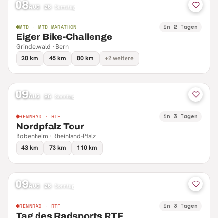
08
AUG 26
·
Samstag
in 2 Tagen
MTB · MTB MARATHON
Eiger Bike-Challenge
Grindelwald · Bern
20 km
45 km
80 km
+2 weitere
09
AUG 26
·
Sonntag
in 3 Tagen
RENNRAD · RTF
Nordpfalz Tour
Bobenheim · Rheinland-Pfalz
43 km
73 km
110 km
09
AUG 26
·
Sonntag
in 3 Tagen
RENNRAD · RTF
Tag des Radsports RTF