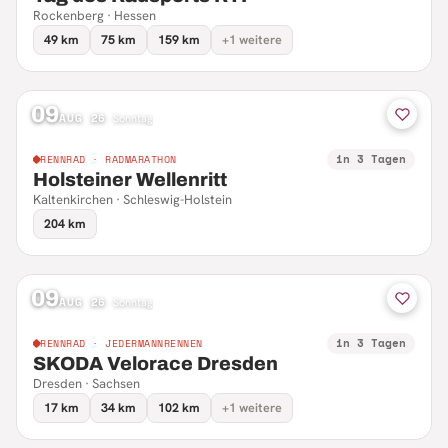
Rockenberg · Hessen
49 km
75 km
159 km
+1 weitere
09
AUG 26
·
Sonntag
in 3 Tagen
RENNRAD · RADMARATHON
Holsteiner Wellenritt
Kaltenkirchen · Schleswig-Holstein
204 km
09
AUG 26
·
Sonntag
in 3 Tagen
RENNRAD · JEDERMANNRENNEN
SKODA Velorace Dresden
Dresden · Sachsen
17 km
34 km
102 km
+1 weitere