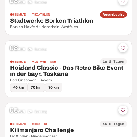
08
AUG 26
·
Samstag
Ausgebucht
RENNRAD · TRIATHLON
Stadtwerke Borken Triathlon
Borken-Hoxfeld · Nordrhein-Westfalen
08
AUG 26
·
Samstag
in 2 Tagen
RENNRAD · VINTAGE-TOUR
Hoizland Classic - Das Retro Bike Event
in der bayr. Toskana
Bad Griesbach · Bayern
40 km
70 km
90 km
08
AUG 26
·
Samstag
in 2 Tagen
RENNRAD · SONSTIGE
Kilimanjaro Challenge
Göttingen · Niedersachsen