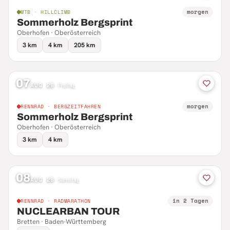
morgen
MTB · HILLCLIMB
Sommerholz Bergsprint
Oberhofen · Oberösterreich
3 km
4 km
205 km
07
AUG 26
·
Freitag
morgen
RENNRAD · BERGZEITFAHREN
Sommerholz Bergsprint
Oberhofen · Oberösterreich
3 km
4 km
08
AUG 26
·
Samstag
in 2 Tagen
RENNRAD · RADMARATHON
NUCLEARBAN TOUR
Bretten · Baden-Württemberg