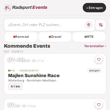
Radsport
Events
+ Eintragen
⌕
Rennrad
Gravel
MTB
Kommende Events
Veranstalter ›
637
EVENTS
07–09
AUG 26
·
Fr–So
morgen
MTB · CROSSCOUNTRY
Majlen Sunshine Race
Winterberg · Nordrhein-Westfalen
4.1 km
07
AUG 26
·
Freitag