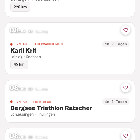
220 km
08
AUG 26
·
Samstag
in 2 Tagen
RENNRAD · JEDERMANNRENNEN
Karli Krit
Leipzig · Sachsen
45 km
08
AUG 26
·
Samstag
in 2 Tagen
RENNRAD · TRIATHLON
Bergsee Triathlon Ratscher
Schleusingen · Thüringen
08
AUG 26
·
Samstag