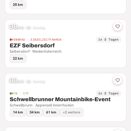
25 km
08
AUG 26
·
Samstag
in 2 Tagen
RENNRAD · EINZELZEITFAHREN
EZF Seibersdorf
Seibersdorf · Niederösterreich
22 km
08
AUG 26
·
Samstag
in 2 Tagen
MTB · CTF
Schwellbrunner Mountainbike-Event
Schwellbrunn · Appenzell Innerrhoden
14 km
34 km
61 km
+2 weitere