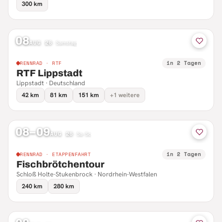
300 km
08
AUG 26
·
Samstag
in 2 Tagen
RENNRAD · RTF
RTF Lippstadt
Lippstadt · Deutschland
42 km
81 km
151 km
+1 weitere
08–09
AUG 26
·
Sa–So
in 2 Tagen
RENNRAD · ETAPPENFAHRT
Fischbrötchentour
Schloß Holte-Stukenbrock · Nordrhein-Westfalen
240 km
280 km