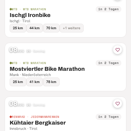
in 2 Tagen
MTB · MTB MARATHON
Ischgl Ironbike
Ischgl · Tirol
25 km
44 km
70 km
+1 weitere
08
AUG 26
·
Samstag
in 2 Tagen
MTB · MTB MARATHON
Mostviertler Bike Marathon
Mank · Niederösterreich
25 km
41 km
78 km
08
AUG 26
·
Samstag
in 2 Tagen
RENNRAD · JEDERMANNRENNEN
Kühtaier Bergkaiser
Innsbruck · Tirol