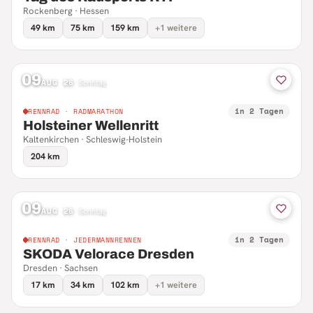
Rockenberg · Hessen
49 km
75 km
159 km
+1 weitere
09
AUG 26
·
Sonntag
in 2 Tagen
RENNRAD · RADMARATHON
Holsteiner Wellenritt
Kaltenkirchen · Schleswig-Holstein
204 km
09
AUG 26
·
Sonntag
in 2 Tagen
RENNRAD · JEDERMANNRENNEN
SKODA Velorace Dresden
Dresden · Sachsen
17 km
34 km
102 km
+1 weitere