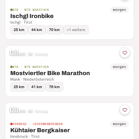
morgen
MTB · MTB MARATHON
Ischgl Ironbike
Ischgl · Tirol
25 km
44 km
70 km
+1 weitere
08
AUG 26
·
Samstag
morgen
MTB · MTB MARATHON
Mostviertler Bike Marathon
Mank · Niederösterreich
25 km
41 km
78 km
08
AUG 26
·
Samstag
morgen
RENNRAD · JEDERMANNRENNEN
Kühtaier Bergkaiser
Innsbruck · Tirol