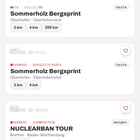
heute
MTB · HILLCLIMB
Sommerholz Bergsprint
Oberhofen · Oberösterreich
3 km
4 km
205 km
07
AUG 26
·
Freitag
heute
RENNRAD · BERGZEITFAHREN
Sommerholz Bergsprint
Oberhofen · Oberösterreich
3 km
4 km
08
AUG 26
·
Samstag
morgen
RENNRAD · RADMARATHON
NUCLEARBAN TOUR
Bretten · Baden-Württemberg