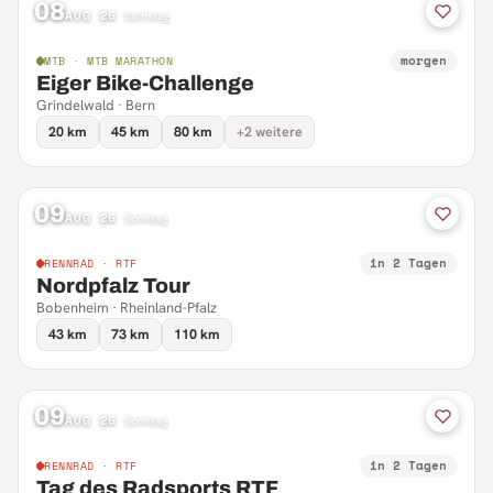
08
AUG 26
·
Samstag
morgen
MTB · MTB MARATHON
Eiger Bike-Challenge
Grindelwald · Bern
20 km
45 km
80 km
+2 weitere
09
AUG 26
·
Sonntag
in 2 Tagen
RENNRAD · RTF
Nordpfalz Tour
Bobenheim · Rheinland-Pfalz
43 km
73 km
110 km
09
AUG 26
·
Sonntag
in 2 Tagen
RENNRAD · RTF
Tag des Radsports RTF