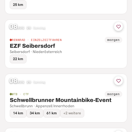
25 km
08
AUG 26
·
Samstag
morgen
RENNRAD · EINZELZEITFAHREN
EZF Seibersdorf
Seibersdorf · Niederösterreich
22 km
08
AUG 26
·
Samstag
morgen
MTB · CTF
Schwellbrunner Mountainbike-Event
Schwellbrunn · Appenzell Innerrhoden
14 km
34 km
61 km
+2 weitere