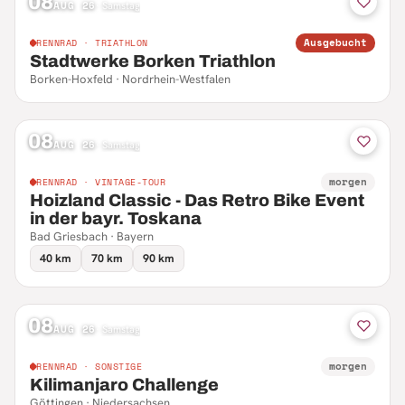
08
AUG 26
·
Samstag
Ausgebucht
RENNRAD · TRIATHLON
Stadtwerke Borken Triathlon
Borken-Hoxfeld · Nordrhein-Westfalen
08
AUG 26
·
Samstag
morgen
RENNRAD · VINTAGE-TOUR
Hoizland Classic - Das Retro Bike Event
in der bayr. Toskana
Bad Griesbach · Bayern
40 km
70 km
90 km
08
AUG 26
·
Samstag
morgen
RENNRAD · SONSTIGE
Kilimanjaro Challenge
Göttingen · Niedersachsen