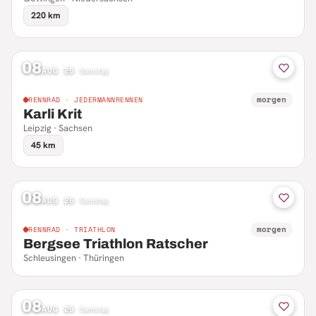
220 km
08
AUG 26
·
Samstag
morgen
RENNRAD · JEDERMANNRENNEN
Karli Krit
Leipzig · Sachsen
45 km
08
AUG 26
·
Samstag
morgen
RENNRAD · TRIATHLON
Bergsee Triathlon Ratscher
Schleusingen · Thüringen
08
AUG 26
·
Samstag