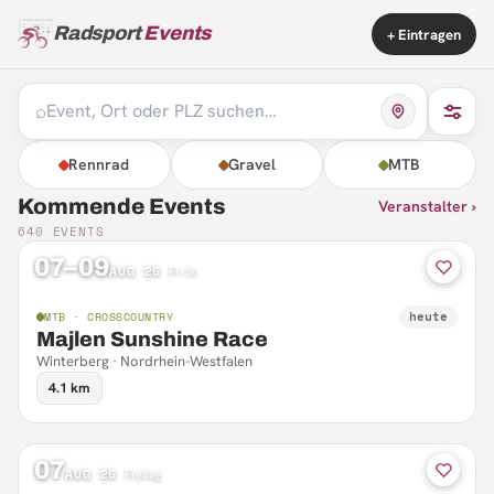
Radsport
Events
+ Eintragen
⌕
Rennrad
Gravel
MTB
Kommende Events
Veranstalter ›
640
EVENTS
07–09
AUG 26
·
Fr–So
heute
MTB · CROSSCOUNTRY
Majlen Sunshine Race
Winterberg · Nordrhein-Westfalen
4.1 km
07
AUG 26
·
Freitag