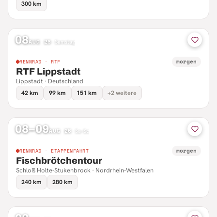
300 km
08
AUG 26
·
Samstag
morgen
RENNRAD · RTF
RTF Lippstadt
Lippstadt · Deutschland
42 km
99 km
151 km
+2 weitere
08–09
AUG 26
·
Sa–So
morgen
RENNRAD · ETAPPENFAHRT
Fischbrötchentour
Schloß Holte-Stukenbrock · Nordrhein-Westfalen
240 km
280 km