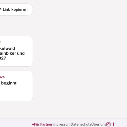
↗ Link kopieren
6
kelwald
ainbiker und
027
2026
l beginnt
Für Partner
Impressum
Datenschutz
Über uns