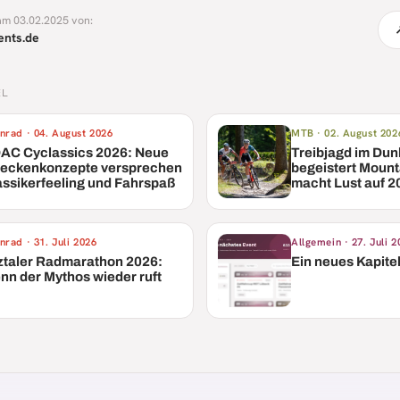
 am 03.02.2025 von:
ents.de
EL
nrad
·
04. August 2026
MTB
·
02. August 202
AC Cyclassics 2026: Neue
Treibjagd im Dun
reckenkonzepte versprechen
begeistert Mount
assikerfeeling und Fahrspaß
macht Lust auf 2
nrad
·
31. Juli 2026
Allgemein
·
27. Juli 
ztaler Radmarathon 2026:
Ein neues Kapite
nn der Mythos wieder ruft