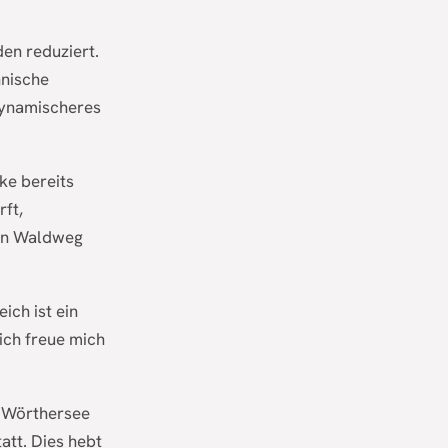
en reduziert.
hnische
 dynamischeres
ke bereits
rft,
den Waldweg
ich ist ein
ich freue mich
s Wörthersee
att. Dies hebt