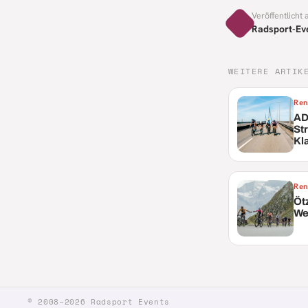
Veröffentlicht
Radsport-Ev
WEITERE ARTIK
Ren
AD
St
Kl
Ren
Öt
We
© 2008–2026 Radsport Events