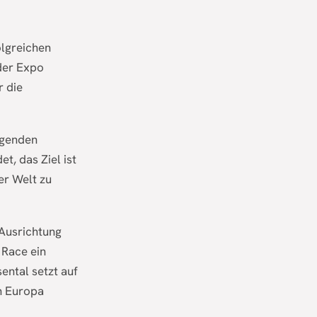
olgreichen
 der Expo
r die
igenden
t, das Ziel ist
er Welt zu
 Ausrichtung
 Race ein
ental setzt auf
in Europa