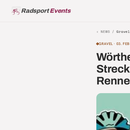
Radsport
Events
‹ NEWS /
Gravel
GRAVEL
·
03. FE
Wörthe
Streck
Renne