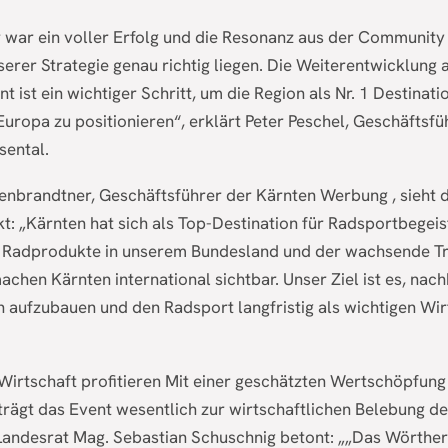
 war ein voller Erfolg und die Resonanz aus der Community 
serer Strategie genau richtig liegen. Die Weiterentwicklung a
t ist ein wichtiger Schritt, um die Region als Nr. 1 Destinati
Europa zu positionieren“, erklärt Peter Peschel, Geschäftsf
ental.
enbrandtner, Geschäftsführer der Kärnten Werbung , sieht d
t: „Kärnten hat sich als Top-Destination für Radsportbegeist
er Radprodukte in unserem Bundesland und der wachsende T
chen Kärnten international sichtbar. Unser Ziel ist es, nach
 aufzubauen und den Radsport langfristig als wichtigen Wir
irtschaft profitieren Mit einer geschätzten Wertschöpfung 
trägt das Event wesentlich zur wirtschaftlichen Belebung de
 Landesrat Mag. Sebastian Schuschnig betont: „„Das Wörthe