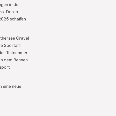
ngen in der
ro. Durch
 2025 schaffen
rthersee Gravel
te Sportart
 der Teilnehmer
r an dem Rennen
sport
n eine neue