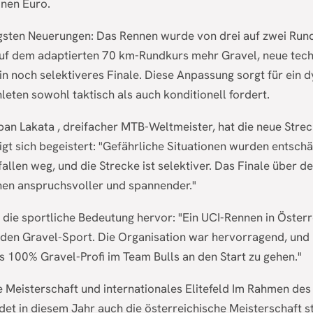
onen Euro.
igsten Neuerungen: Das Rennen wurde von drei auf zwei Rund
uf dem adaptierten 70 km-Rundkurs mehr Gravel, neue tec
n noch selektiveres Finale. Diese Anpassung sorgt für ein
leten sowohl taktisch als auch konditionell fordert.
ban Lakata , dreifacher MTB-Weltmeister, hat die neue Strec
igt sich begeistert: "Gefährliche Situationen wurden entschä
allen weg, und die Strecke ist selektiver. Das Finale über 
en anspruchsvoller und spannender."
 die sportliche Bedeutung hervor: "Ein UCI-Rennen in Österre
 den Gravel-Sport. Die Organisation war hervorragend, und 
s 100% Gravel-Profi im Team Bulls an den Start zu gehen."
e Meisterschaft und internationales Elitefeld Im Rahmen de
det in diesem Jahr auch die österreichische Meisterschaft st