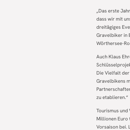
„Das erste Jahr
dass wir mit un
dreitägiges Even
Gravelbiker in 
Wörthersee-Ros
Auch Klaus Ehr
Schlüsselprojek
Die Vielfalt d
Gravelbikens ma
Partnerschaften
zu etablieren.“
Tourismus und W
Millionen Euro 
Vorsaison bei.