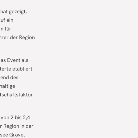
hat gezeigt,
uf ein
on für
ührer der Region
as Event als
erte etabliert.
rend des
haltige
tschaftsfaktor
von 2 bis 2,4
r Region in der
rsee Gravel