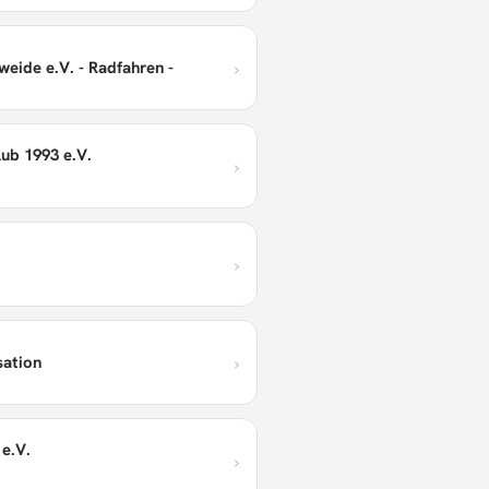
›
eide e.V. - Radfahren -
ub 1993 e.V.
›
›
›
sation
e.V.
›