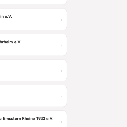
in e.V.
›
hrheim e.V.
›
›
›
b Emsstern Rheine 1933 e.V.
›