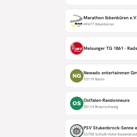
Marathon Ibbenbüren e.V.
49477 Ibbenbüren
Melsunger TG 1861 - Rad
Newado entertainmen G
NG
10119 Berlin
Ostfalen-Randonneure
OS
38114 Braunschweig
PSV Stukenbrock-Senne e
33758 Schloß Holte-Stukenbroc