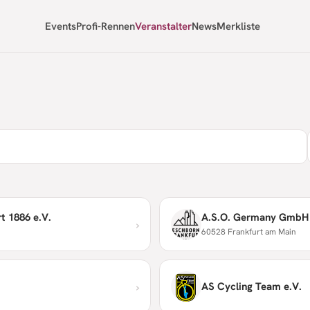
Events
Profi-Rennen
Veranstalter
News
Merkliste
t 1886 e.V.
A.S.O. Germany GmbH
›
60528 Frankfurt am Main
›
AS Cycling Team e.V.