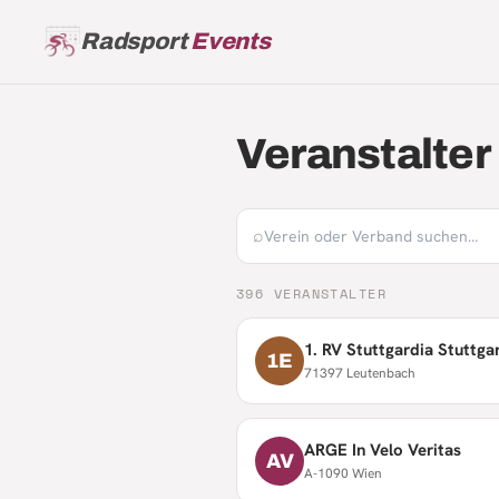
Radsport
Events
Veranstalter
⌕
396
VERANSTALTER
1. RV Stuttgardia Stuttgar
1E
71397 Leutenbach
ARGE In Velo Veritas
AV
A-1090 Wien