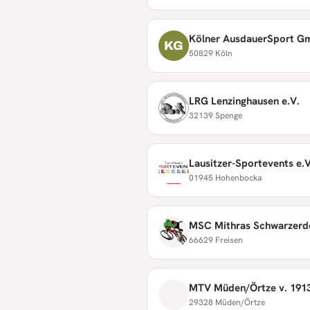
Kölner AusdauerSport 
KG
50829 Köln
LRG Lenzinghausen e.V.
32139 Spenge
Lausitzer-Sportevents e.V
01945 Hohenbocka
MSC Mithras Schwarzerde
66629 Freisen
MTV Müden/Örtze v. 1913
29328 Müden/Örtze