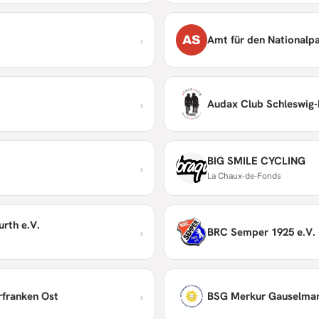
›
AS
Amt für den Nationalpa
›
Audax Club Schleswig-H
BIG SMILE CYCLING
›
La Chaux-de-Fonds
rth e.V.
›
BRC Semper 1925 e.V.
›
rfranken Ost
BSG Merkur Gauselman