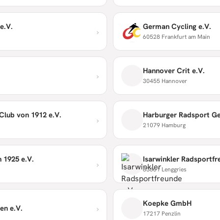
e.V.
German Cycling e.V.
›
60528 Frankfurt am Main
Hannover Crit e.V.
›
30455 Hannover
Club von 1912 e.V.
Harburger Radsport Ge
›
21079 Hamburg
 1925 e.V.
Isarwinkler Radsportfr
›
83661 Lenggries
Koepke GmbH
›
en e.V.
17217 Penzlin