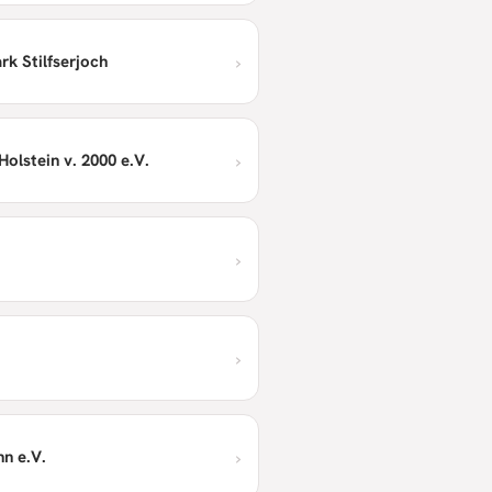
›
rk Stilfserjoch
›
olstein v. 2000 e.V.
›
›
›
n e.V.