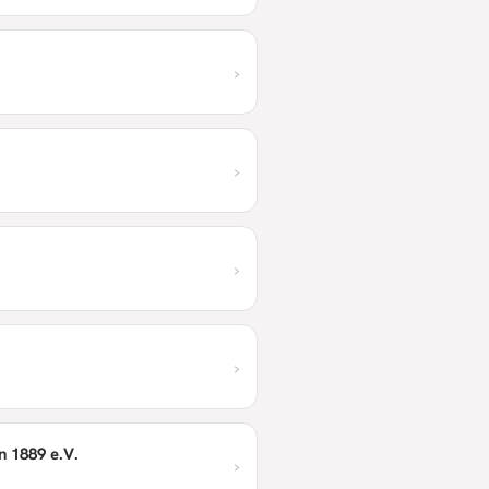
›
›
›
›
n 1889 e.V.
›