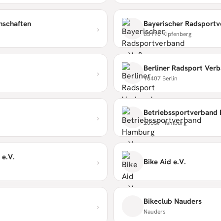
nschaften
›
85110 Kipfenberg
Berliner Radsport Verb
›
10407 Berlin
Betriebssportverband 
›
20537 Hamburg
 e.V.
›
Bike Aid e.V.
Bikeclub Nauders
›
Nauders