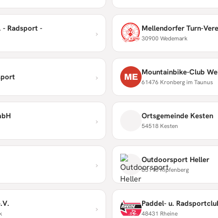
 - Radsport -
Mellendorfer Turn-Vere
›
30900 Wedemark
Mountainbike-Club We
›
ME
sport
61476 Kronberg im Taunus
mbH
Ortsgemeinde Kesten
›
54518 Kesten
Outdoorsport Heller
›
85110 Kipfenberg
.V.
Paddel- u. Radsportclu
›
k
48431 Rheine