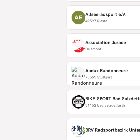
Alfseeradsport e.V.
AE
49597 Rieste
Association Jurace
Delémont
Audax Randonneure
70565 Stuttgart
BIKE-SPORT Bad Salzdetfu
31162 Bad Salzdetfurth
BRV Radsportbezirk Unte