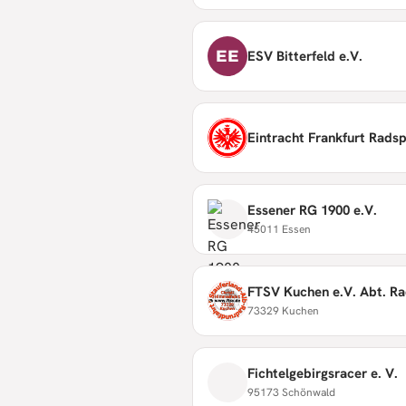
EE
ESV Bitterfeld e.V.
Eintracht Frankfurt Rads
Essener RG 1900 e.V.
45011 Essen
FTSV Kuchen e.V. Abt. R
73329 Kuchen
Fichtelgebirgsracer e. V.
95173 Schönwald