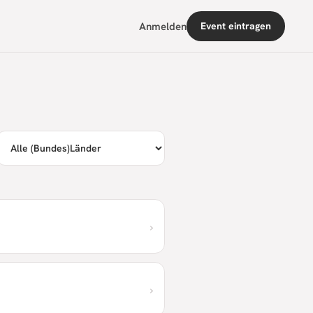
Anmelden
Event eintragen
›
›