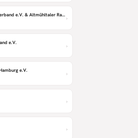
Bayerischer Radsportverband e.V. & Altmühltaler Radmarathon
›
and e.V.
›
Hamburg e.V.
›
›
›