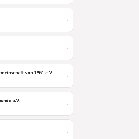
›
›
meinschaft von 1951 e.V.
›
eunde e.V.
›
›