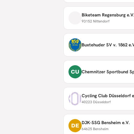
Biketeam Regensburg e.V
93152 Nittendorf
Buxtehuder SV v. 1862 e.
CU
Chemnitzer Sportbund S
Cycling Club Düsseldorf e
40223 Düsseldorf
DJK-SSG Bensheim e.V.
DE
64625 Bensheim