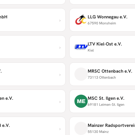
GmbH
LLG Wonnegau e.V.
›
67590 Monsheim
LTV Kiel-Ost e.V.
›
Kiel
.
MRSC Ottenbach e.V.
›
73113 Ottenbach
n e.V.
MSC St. Ilgen e.V.
›
ME
69181 Leimen-St. Ilgen
 e.V.
Mainzer Radsportverei
›
55130 Mainz