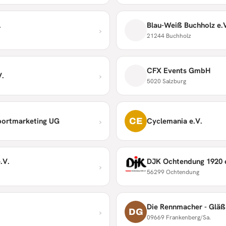
.
Blau-Weiß Buchholz e.
›
21244 Buchholz
CFX Events GmbH
›
V.
5020 Salzburg
›
CE
portmarketing UG
Cyclemania e.V.
.V.
DJK Ochtendung 1920 
›
56299 Ochtendung
Die Rennmacher - Gläß
›
DG
09669 Frankenberg/Sa.