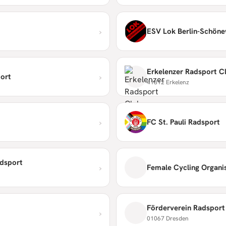
›
ESV Lok Berlin-Schönew
Erkelenzer Radsport Cl
›
port
41812 Erkelenz
›
FC St. Pauli Radsport
adsport
›
Female Cycling Organi
Förderverein Radsport 
›
01067 Dresden