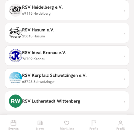
RSV Heidelberg e.V.
›
69115 Heidelberg
RSV Husum e.V.
›
25813 Husum
RSV Ideal Kronau e.V.
›
76709 Kronau
RSV Kurpfalz Schwetzingen e.V.
›
68723 Schwetzingen
›
RW
RSV Lutherstadt Wittenberg
RSV Moosburg e.V.
›
© 2008–2026 Radsport Events
85368 Moosburg a.d. Isar
Für Partner
Events
Impressum
News
Datenschutz
Merkliste
Über uns
Profis
Profil