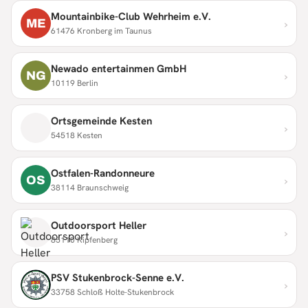
Mountainbike-Club Wehrheim e.V.
›
ME
61476 Kronberg im Taunus
Newado entertainmen GmbH
›
NG
10119 Berlin
Ortsgemeinde Kesten
›
54518 Kesten
Ostfalen-Randonneure
›
OS
38114 Braunschweig
Outdoorsport Heller
›
85110 Kipfenberg
PSV Stukenbrock-Senne e.V.
›
33758 Schloß Holte-Stukenbrock