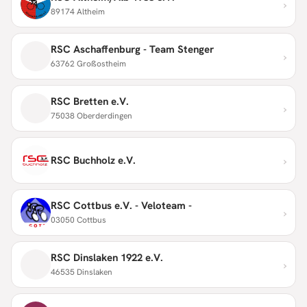
›
89174 Altheim
RSC Aschaffenburg - Team Stenger
›
63762 Großostheim
RSC Bretten e.V.
›
75038 Oberderdingen
›
RSC Buchholz e.V.
RSC Cottbus e.V. - Veloteam -
›
03050 Cottbus
RSC Dinslaken 1922 e.V.
›
46535 Dinslaken