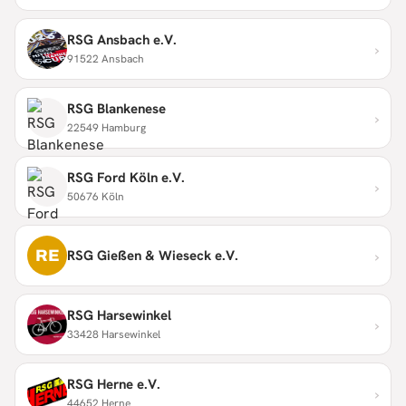
RSG Ansbach e.V.
›
91522 Ansbach
RSG Blankenese
›
22549 Hamburg
RSG Ford Köln e.V.
›
50676 Köln
›
RE
RSG Gießen & Wieseck e.V.
RSG Harsewinkel
›
33428 Harsewinkel
RSG Herne e.V.
›
44652 Herne