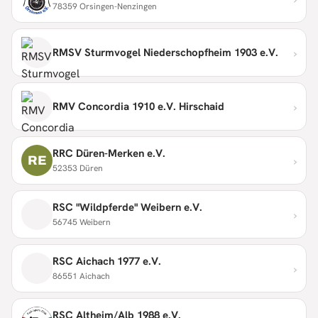
78359 Orsingen-Nenzingen
›
RMSV Sturmvogel Niederschopfheim 1903 e.V.
›
RMV Concordia 1910 e.V. Hirschaid
RRC Düren-Merken e.V.
›
RE
52353 Düren
RSC "Wildpferde" Weibern e.V.
›
56745 Weibern
RSC Aichach 1977 e.V.
›
86551 Aichach
RSC Altheim/Alb 1988 e.V.