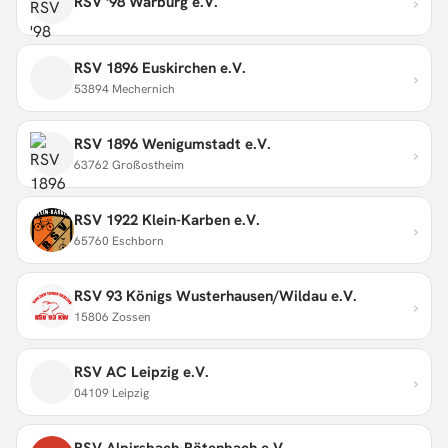
›
RSV '98 Warburg e.V.
RSV 1896 Euskirchen e.V.
›
53894 Mechernich
RSV 1896 Wenigumstadt e.V.
›
63762 Großostheim
RSV 1922 Klein-Karben e.V.
›
65760 Eschborn
RSV 93 Königs Wusterhausen/Wildau e.V.
›
15806 Zossen
RSV AC Leipzig e.V.
›
04109 Leipzig
RSV Alpirsbach-Rötenbach e.V.