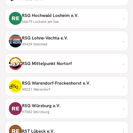
RSG Hochwald Losheim e.V.
›
RE
66679 Losheim am See
RSG Lohne-Vechta e.V.
›
49439 Steinfeld
›
RSG Mittelpunkt Nortorf
RSG Warendorf-Freckenhorst e.V.
›
48231 Warendorf
RSG Würzburg e.V.
›
RE
97082 Würzburg
›
RE
RST Lübeck e.V.