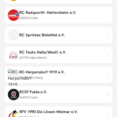
RC Radsportfr. Hattersheim e.V.
›
65830 Kriftel
›
RC Sprintax Bielefeld e.V.
RC Teuto Halle/Westf. e.V.
›
33790 Halle (Westf.)
RC-Herpersdorf 1919 e.V.
›
90455 Nürnberg
RC07 Fulda e.V.
›
36039 Fulda
RFV 1990 Die Löwen Weimar e.V.
›