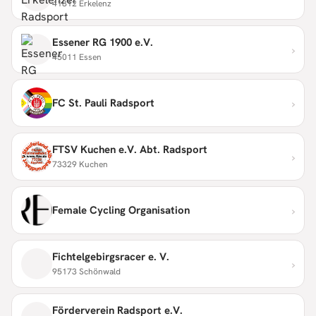
41812 Erkelenz
Essener RG 1900 e.V.
›
45011 Essen
›
FC St. Pauli Radsport
FTSV Kuchen e.V. Abt. Radsport
›
73329 Kuchen
›
Female Cycling Organisation
Fichtelgebirgsracer e. V.
›
95173 Schönwald
Förderverein Radsport e.V.