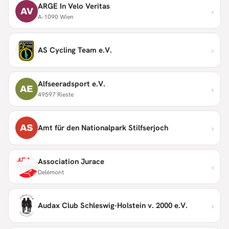
ARGE In Velo Veritas
›
AV
A-1090 Wien
›
AS Cycling Team e.V.
Alfseeradsport e.V.
›
AE
49597 Rieste
›
AS
Amt für den Nationalpark Stilfserjoch
Association Jurace
›
Delémont
›
Audax Club Schleswig-Holstein v. 2000 e.V.