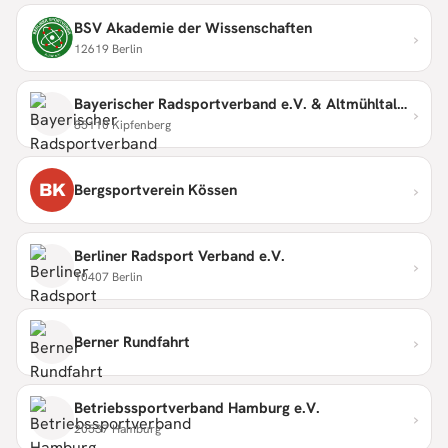
BSV Akademie der Wissenschaften
›
12619 Berlin
Bayerischer Radsportverband e.V. & Altmühltaler Radmarathon
›
85110 Kipfenberg
›
BK
Bergsportverein Kössen
Berliner Radsport Verband e.V.
›
10407 Berlin
›
Berner Rundfahrt
Betriebssportverband Hamburg e.V.
›
20537 Hamburg