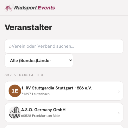
Radsport
Events
Veranstalter
⌕
397
VERANSTALTER
1. RV Stuttgardia Stuttgart 1886 e.V.
›
1E
71397 Leutenbach
A.S.O. Germany GmbH
›
60528 Frankfurt am Main