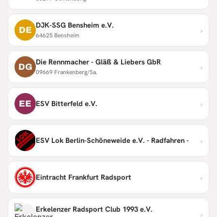
DJK-SSG Bensheim e.V.
›
DE
64625 Bensheim
Die Rennmacher - Gläß & Liebers GbR
›
DG
09669 Frankenberg/Sa.
›
EE
ESV Bitterfeld e.V.
›
ESV Lok Berlin-Schöneweide e.V. - Radfahren -
›
Eintracht Frankfurt Radsport
Erkelenzer Radsport Club 1993 e.V.
›