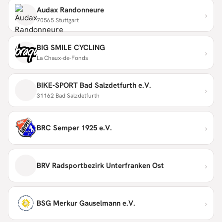
Audax Randonneure
›
70565 Stuttgart
BIG SMILE CYCLING
›
La Chaux-de-Fonds
BIKE-SPORT Bad Salzdetfurth e.V.
›
31162 Bad Salzdetfurth
›
BRC Semper 1925 e.V.
›
BRV Radsportbezirk Unterfranken Ost
›
BSG Merkur Gauselmann e.V.