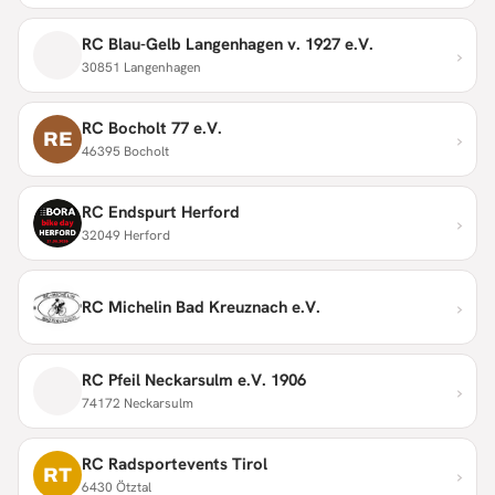
RC Blau-Gelb Langenhagen v. 1927 e.V.
›
30851 Langenhagen
RC Bocholt 77 e.V.
›
RE
46395 Bocholt
RC Endspurt Herford
›
32049 Herford
›
RC Michelin Bad Kreuznach e.V.
RC Pfeil Neckarsulm e.V. 1906
›
74172 Neckarsulm
RC Radsportevents Tirol
›
RT
6430 Ötztal