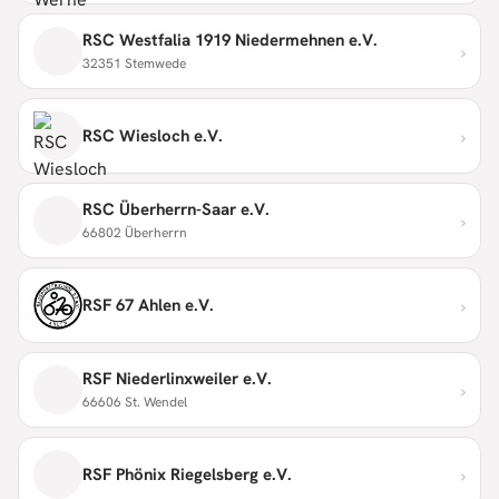
RSC Westfalia 1919 Niedermehnen e.V.
›
32351 Stemwede
›
RSC Wiesloch e.V.
RSC Überherrn-Saar e.V.
›
66802 Überherrn
›
RSF 67 Ahlen e.V.
RSF Niederlinxweiler e.V.
›
66606 St. Wendel
›
RSF Phönix Riegelsberg e.V.