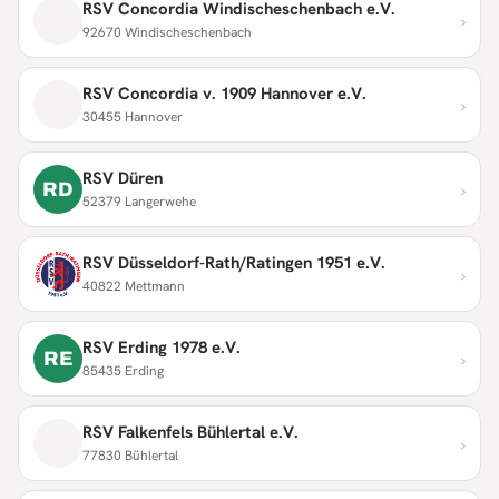
RSV Concordia Windischeschenbach e.V.
›
92670 Windischeschenbach
RSV Concordia v. 1909 Hannover e.V.
›
30455 Hannover
RSV Düren
›
RD
52379 Langerwehe
RSV Düsseldorf-Rath/Ratingen 1951 e.V.
›
40822 Mettmann
RSV Erding 1978 e.V.
›
RE
85435 Erding
RSV Falkenfels Bühlertal e.V.
›
77830 Bühlertal