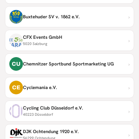
›
Buxtehuder SV v. 1862 e.V.
CFX Events GmbH
›
5020 Salzburg
›
CU
Chemnitzer Sportbund Sportmarketing UG
›
CE
Cyclemania e.V.
Cycling Club Düsseldorf e.V.
›
40223 Düsseldorf
DJK Ochtendung 1920 e.V.
›
56299 Ochtendung