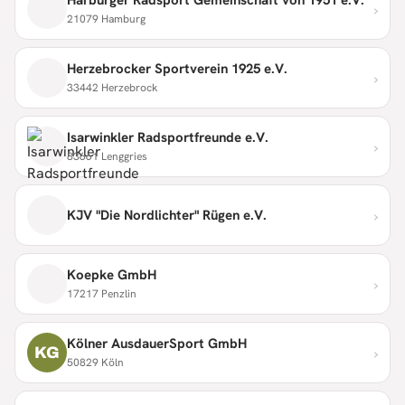
›
21079 Hamburg
Herzebrocker Sportverein 1925 e.V.
›
33442 Herzebrock
Isarwinkler Radsportfreunde e.V.
›
83661 Lenggries
›
KJV "Die Nordlichter" Rügen e.V.
Koepke GmbH
›
17217 Penzlin
Kölner AusdauerSport GmbH
›
KG
50829 Köln