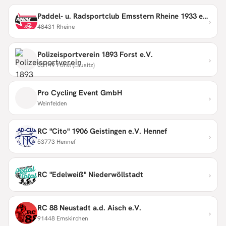
Paddel- u. Radsportclub Emsstern Rheine 1933 e.V.
›
48431 Rheine
Polizeisportverein 1893 Forst e.V.
›
03149 Forst (Lausitz)
Pro Cycling Event GmbH
›
Weinfelden
RC "Cito" 1906 Geistingen e.V. Hennef
›
53773 Hennef
›
RC "Edelweiß" Niederwöllstadt
RC 88 Neustadt a.d. Aisch e.V.
›
91448 Emskirchen