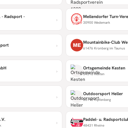
 - Radsport -
Mellendorfer Turn-Vere
›
30900 Wedemark
Mountainbike-Club We
›
ME
sport
61476 Kronberg im Taunus
mbH
Ortsgemeinde Kesten
›
54518 Kesten
Outdoorsport Heller
›
85110 Kipfenberg
.V.
Paddel- u. Radsportclu
›
k
48431 Rheine