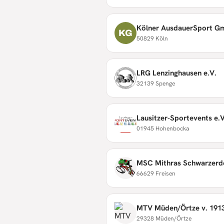
Kölner AusdauerSport 
KG
50829 Köln
LRG Lenzinghausen e.V.
32139 Spenge
Lausitzer-Sportevents e.V
01945 Hohenbocka
MSC Mithras Schwarzerde
66629 Freisen
MTV Müden/Örtze v. 1913
29328 Müden/Örtze