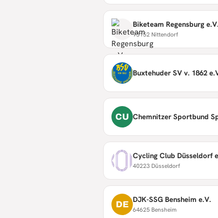
Biketeam Regensburg e.V
93152 Nittendorf
Buxtehuder SV v. 1862 e.
CU
Chemnitzer Sportbund S
Cycling Club Düsseldorf e
40223 Düsseldorf
DJK-SSG Bensheim e.V.
DE
64625 Bensheim