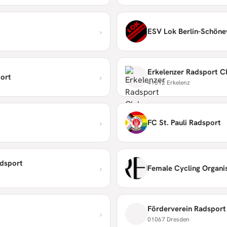
›
ESV Lok Berlin-Schönew
Erkelenzer Radsport Cl
›
port
41812 Erkelenz
›
FC St. Pauli Radsport
adsport
›
Female Cycling Organi
Förderverein Radsport 
›
01067 Dresden