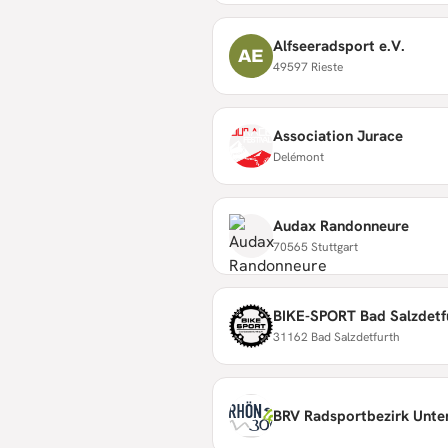
Alfseeradsport e.V.
AE
49597 Rieste
Association Jurace
Delémont
Audax Randonneure
70565 Stuttgart
BIKE-SPORT Bad Salzdetfu
31162 Bad Salzdetfurth
BRV Radsportbezirk Unte