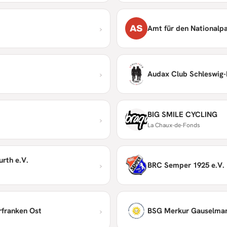
›
AS
Amt für den Nationalpa
›
Audax Club Schleswig-H
BIG SMILE CYCLING
›
La Chaux-de-Fonds
rth e.V.
›
BRC Semper 1925 e.V.
›
rfranken Ost
BSG Merkur Gauselman