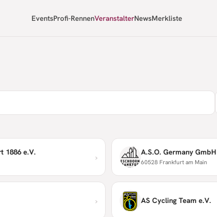
Events
Profi-Rennen
Veranstalter
News
Merkliste
t 1886 e.V.
A.S.O. Germany GmbH
›
60528 Frankfurt am Main
›
AS Cycling Team e.V.