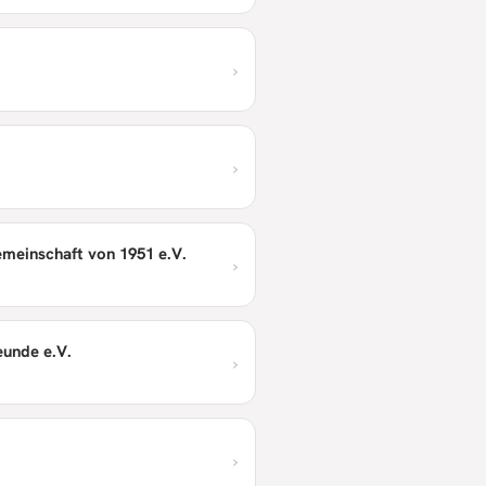
›
›
meinschaft von 1951 e.V.
›
eunde e.V.
›
›