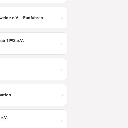
›
eide e.V. - Radfahren -
ub 1993 e.V.
›
›
›
sation
e.V.
›