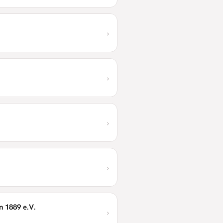
›
›
›
›
n 1889 e.V.
›