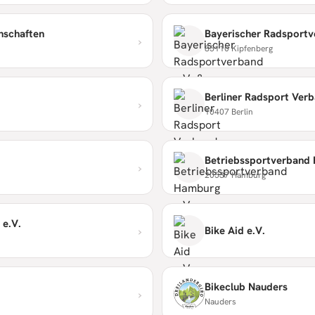
nschaften
›
85110 Kipfenberg
Berliner Radsport Verb
›
10407 Berlin
Betriebssportverband 
›
20537 Hamburg
 e.V.
›
Bike Aid e.V.
Bikeclub Nauders
›
Nauders