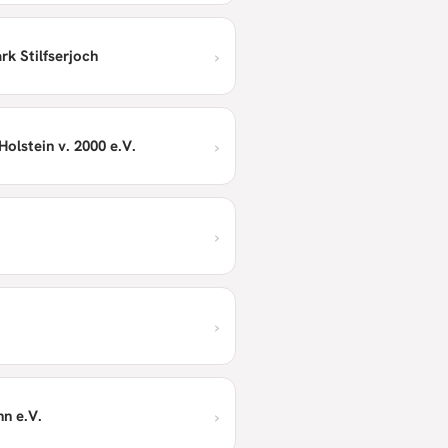
›
rk Stilfserjoch
›
olstein v. 2000 e.V.
›
›
›
n e.V.