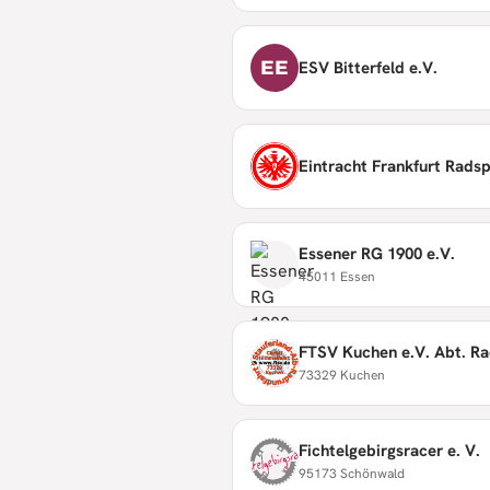
EE
ESV Bitterfeld e.V.
Eintracht Frankfurt Rads
Essener RG 1900 e.V.
45011 Essen
FTSV Kuchen e.V. Abt. R
73329 Kuchen
Fichtelgebirgsracer e. V.
95173 Schönwald