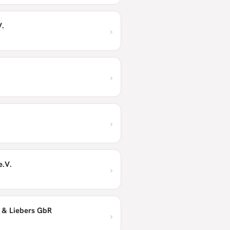
V.
›
›
›
e.V.
›
 & Liebers GbR
›