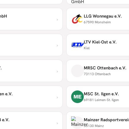
GmbH
LLG Wonnegau e.V.
›
67590 Monsheim
LTV Kiel-Ost e.V.
›
Kiel
.
MRSC Ottenbach e.V.
›
73113 Ottenbach
n e.V.
MSC St. Ilgen e.V.
›
ME
69181 Leimen-St. Ilgen
 e.V.
Mainzer Radsportverei
›
55130 Mainz