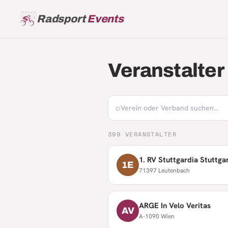
Radsport
Events
Veranstalter
⌕
399
VERANSTALTER
1. RV Stuttgardia Stuttgar
1E
71397 Leutenbach
ARGE In Velo Veritas
AV
A-1090 Wien