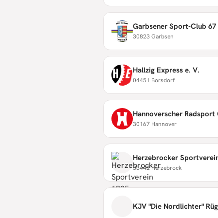
Garbsener Sport-Club 67 
30823 Garbsen
Hallzig Express e. V.
04451 Borsdorf
Hannoverscher Radsport 
30167 Hannover
Herzebrocker Sportverein
33442 Herzebrock
KJV "Die Nordlichter" Rüg