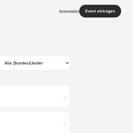
Anmelden
Event eintragen
›
›