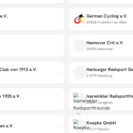
e.V.
German Cycling e.V.
›
60528 Frankfurt am Main
Hannover Crit e.V.
›
30455 Hannover
Club von 1912 e.V.
Harburger Radsport Ge
›
21079 Hamburg
 1925 e.V.
Isarwinkler Radsportfr
›
83661 Lenggries
Koepke GmbH
›
en e.V.
17217 Penzlin