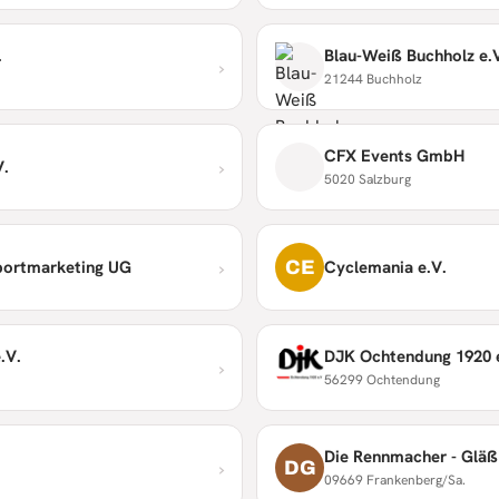
.
Blau-Weiß Buchholz e.
›
21244 Buchholz
CFX Events GmbH
›
V.
5020 Salzburg
›
CE
portmarketing UG
Cyclemania e.V.
.V.
DJK Ochtendung 1920 
›
56299 Ochtendung
Die Rennmacher - Gläß
›
DG
09669 Frankenberg/Sa.