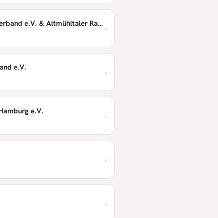
Bayerischer Radsportverband e.V. & Altmühltaler Radmarathon
›
and e.V.
›
Hamburg e.V.
›
›
›