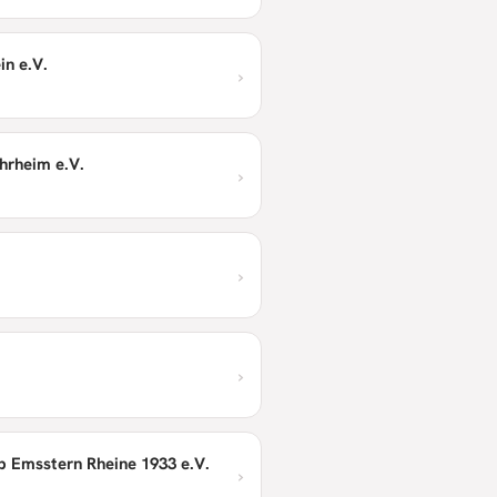
in e.V.
›
hrheim e.V.
›
›
›
b Emsstern Rheine 1933 e.V.
›