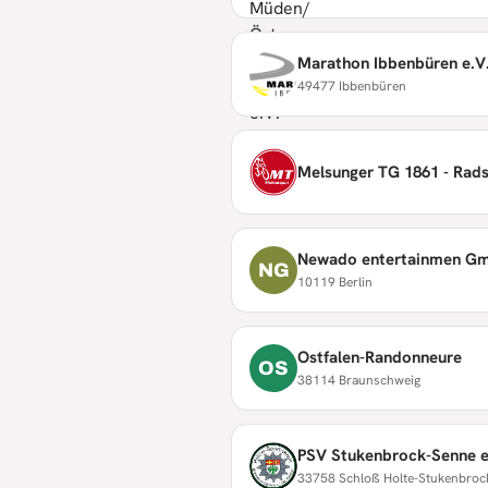
Marathon Ibbenbüren e.V.
49477 Ibbenbüren
Melsunger TG 1861 - Rad
Newado entertainmen G
NG
10119 Berlin
Ostfalen-Randonneure
OS
38114 Braunschweig
PSV Stukenbrock-Senne e
33758 Schloß Holte-Stukenbroc