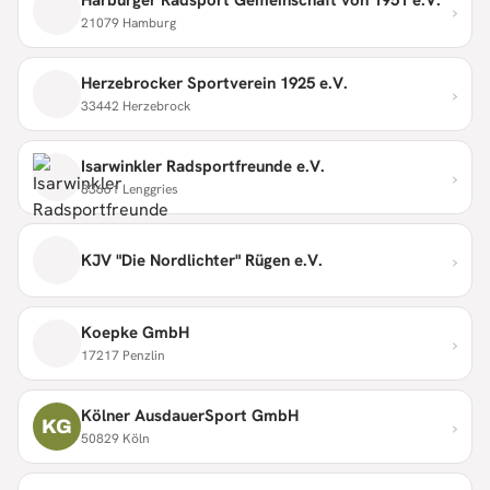
›
21079 Hamburg
Herzebrocker Sportverein 1925 e.V.
›
33442 Herzebrock
Isarwinkler Radsportfreunde e.V.
›
83661 Lenggries
›
KJV "Die Nordlichter" Rügen e.V.
Koepke GmbH
›
17217 Penzlin
Kölner AusdauerSport GmbH
›
KG
50829 Köln