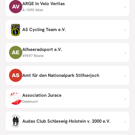
ARGE In Velo Veritas
›
AV
A-1090 Wien
›
AS Cycling Team e.V.
Alfseeradsport e.V.
›
AE
49597 Rieste
›
AS
Amt für den Nationalpark Stilfserjoch
Association Jurace
›
Delémont
›
Audax Club Schleswig-Holstein v. 2000 e.V.