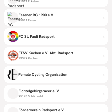
41812 Erkelenz
Essener RG 1900 e.V.
›
45011 Essen
›
FC St. Pauli Radsport
FTSV Kuchen e.V. Abt. Radsport
›
73329 Kuchen
›
Female Cycling Organisation
Fichtelgebirgsracer e. V.
›
95173 Schönwald
Förderverein Radsport e.V.