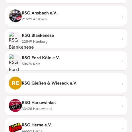
RSG Ansbach e.V.
›
91522 Ansbach
RSG Blankenese
›
22549 Hamburg
RSG Ford Köln e.V.
›
50676 Köln
›
RE
RSG Gießen & Wieseck e.V.
RSG Harsewinkel
›
33428 Harsewinkel
RSG Herne e.V.
›
44652 Herne