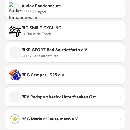
Audax Randonneure
›
70565 Stuttgart
BIG SMILE CYCLING
›
La Chaux-de-Fonds
BIKE-SPORT Bad Salzdetfurth e.V.
›
31162 Bad Salzdetfurth
›
BRC Semper 1925 e.V.
›
BRV Radsportbezirk Unterfranken Ost
›
BSG Merkur Gauselmann e.V.