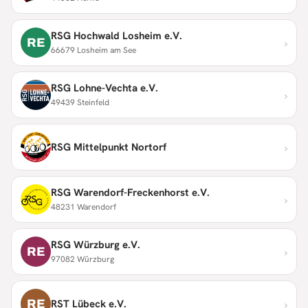
RSG Hochwald Losheim e.V.
›
RE
66679 Losheim am See
RSG Lohne-Vechta e.V.
›
49439 Steinfeld
›
RSG Mittelpunkt Nortorf
RSG Warendorf-Freckenhorst e.V.
›
48231 Warendorf
RSG Würzburg e.V.
›
RE
97082 Würzburg
›
RE
RST Lübeck e.V.