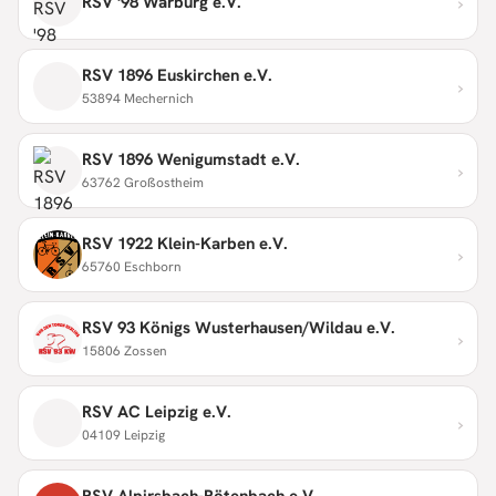
›
RSV '98 Warburg e.V.
RSV 1896 Euskirchen e.V.
›
53894 Mechernich
RSV 1896 Wenigumstadt e.V.
›
63762 Großostheim
RSV 1922 Klein-Karben e.V.
›
65760 Eschborn
RSV 93 Königs Wusterhausen/Wildau e.V.
›
15806 Zossen
RSV AC Leipzig e.V.
›
04109 Leipzig
RSV Alpirsbach-Rötenbach e.V.