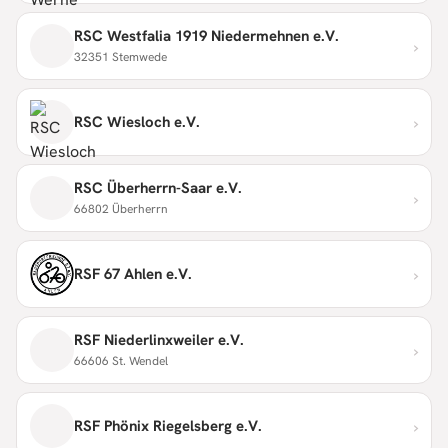
RSC Westfalia 1919 Niedermehnen e.V.
›
32351 Stemwede
›
RSC Wiesloch e.V.
RSC Überherrn-Saar e.V.
›
66802 Überherrn
›
RSF 67 Ahlen e.V.
RSF Niederlinxweiler e.V.
›
66606 St. Wendel
›
RSF Phönix Riegelsberg e.V.