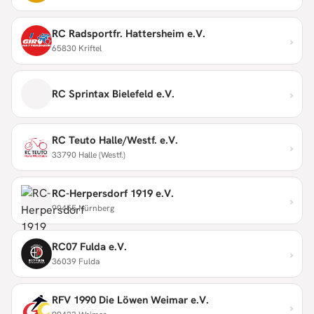
RC Radsportfr. Hattersheim e.V.
›
65830 Kriftel
›
RC Sprintax Bielefeld e.V.
RC Teuto Halle/Westf. e.V.
›
33790 Halle (Westf.)
RC-Herpersdorf 1919 e.V.
›
90455 Nürnberg
RC07 Fulda e.V.
›
36039 Fulda
RFV 1990 Die Löwen Weimar e.V.
›