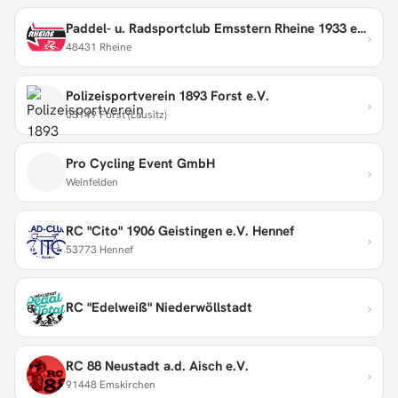
Paddel- u. Radsportclub Emsstern Rheine 1933 e.V.
›
48431 Rheine
Polizeisportverein 1893 Forst e.V.
›
03149 Forst (Lausitz)
Pro Cycling Event GmbH
›
Weinfelden
RC "Cito" 1906 Geistingen e.V. Hennef
›
53773 Hennef
›
RC "Edelweiß" Niederwöllstadt
RC 88 Neustadt a.d. Aisch e.V.
›
91448 Emskirchen