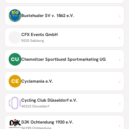
›
Buxtehuder SV v. 1862 e.V.
CFX Events GmbH
›
5020 Salzburg
›
CU
Chemnitzer Sportbund Sportmarketing UG
›
CE
Cyclemania e.V.
Cycling Club Düsseldorf e.V.
›
40223 Düsseldorf
DJK Ochtendung 1920 e.V.
›
56299 Ochtendung