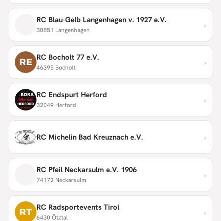
RC Blau-Gelb Langenhagen v. 1927 e.V.
›
30851 Langenhagen
RC Bocholt 77 e.V.
›
RE
46395 Bocholt
RC Endspurt Herford
›
32049 Herford
›
RC Michelin Bad Kreuznach e.V.
RC Pfeil Neckarsulm e.V. 1906
›
74172 Neckarsulm
RC Radsportevents Tirol
›
RT
6430 Ötztal