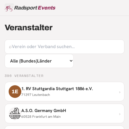
Radsport
Events
Veranstalter
⌕
396
VERANSTALTER
1. RV Stuttgardia Stuttgart 1886 e.V.
›
1E
71397 Leutenbach
A.S.O. Germany GmbH
›
60528 Frankfurt am Main