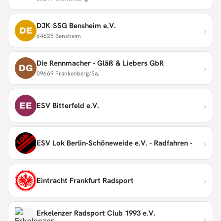
DJK-SSG Bensheim e.V.
›
DE
64625 Bensheim
Die Rennmacher - Gläß & Liebers GbR
›
DG
09669 Frankenberg/Sa.
›
EE
ESV Bitterfeld e.V.
›
ESV Lok Berlin-Schöneweide e.V. - Radfahren -
›
Eintracht Frankfurt Radsport
Erkelenzer Radsport Club 1993 e.V.
›