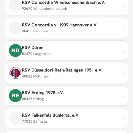
RSV Concordia Windischeschenbach e.V.
›
92670 Windischeschenbach
RSV Concordia v. 1909 Hannover e.V.
›
30455 Hannover
RSV Düren
›
RD
52379 Langerwehe
RSV Düsseldorf-Rath/Ratingen 1951 e.V.
›
40822 Mettmann
RSV Erding 1978 e.V.
›
RE
85435 Erding
RSV Falkenfels Bühlertal e.V.
›
77830 Bühlertal