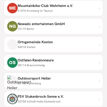
Mountainbike-Club Wehrheim e.V.
›
ME
61476 Kronberg im Taunus
Newado entertainmen GmbH
›
NG
10119 Berlin
Ortsgemeinde Kesten
›
54518 Kesten
Ostfalen-Randonneure
›
OS
38114 Braunschweig
Outdoorsport Heller
›
85110 Kipfenberg
PSV Stukenbrock-Senne e.V.
›
33758 Schloß Holte-Stukenbrock