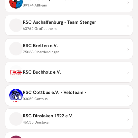
›
89174 Altheim
RSC Aschaffenburg - Team Stenger
›
63762 Großostheim
RSC Bretten e.V.
›
75038 Oberderdingen
›
RSC Buchholz e.V.
RSC Cottbus e.V. - Veloteam -
›
03050 Cottbus
RSC Dinslaken 1922 e.V.
›
46535 Dinslaken