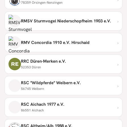
78359 Orsingen-Nenzingen
›
RMSV Sturmvogel Niederschopfheim 1903 e.V.
›
RMV Concordia 1910 e.V. Hirschaid
RRC Düren-Merken e.V.
›
RE
52353 Düren
RSC "Wildpferde" Weibern e.V.
›
56745 Weibern
RSC Aichach 1977 e.V.
›
86551 Aichach
RSC Altheim/Alb 1988 e.V.