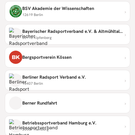
BSV Akademie der Wissenschaften
›
12619 Berlin
Bayerischer Radsportverband e.V. & Altmühltaler Radmarathon
›
85110 Kipfenberg
›
BK
Bergsportverein Kössen
Berliner Radsport Verband e.V.
›
10407 Berlin
›
Berner Rundfahrt
Betriebssportverband Hamburg e.V.
›
20537 Hamburg