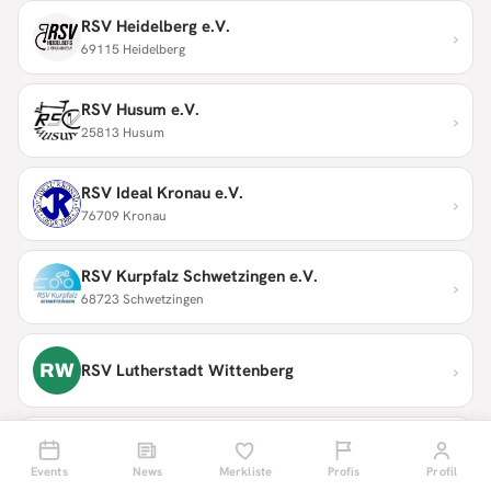
RSV Heidelberg e.V.
›
69115 Heidelberg
RSV Husum e.V.
›
25813 Husum
RSV Ideal Kronau e.V.
›
76709 Kronau
RSV Kurpfalz Schwetzingen e.V.
›
68723 Schwetzingen
›
RW
RSV Lutherstadt Wittenberg
RSV Moosburg e.V.
›
© 2008–2026 Radsport Events
85368 Moosburg a.d. Isar
Für Partner
Events
Impressum
News
Datenschutz
Merkliste
Über uns
Profis
Profil