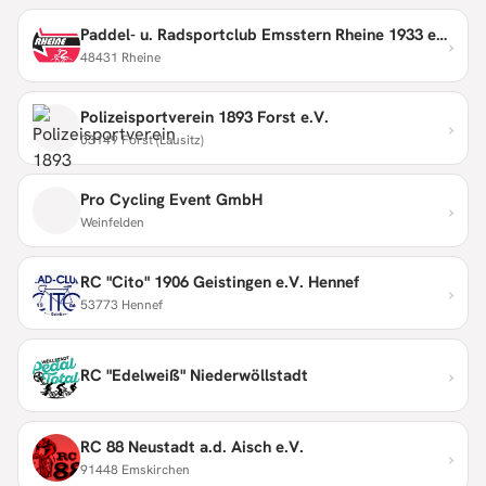
Paddel- u. Radsportclub Emsstern Rheine 1933 e.V.
›
48431 Rheine
Polizeisportverein 1893 Forst e.V.
›
03149 Forst (Lausitz)
Pro Cycling Event GmbH
›
Weinfelden
RC "Cito" 1906 Geistingen e.V. Hennef
›
53773 Hennef
›
RC "Edelweiß" Niederwöllstadt
RC 88 Neustadt a.d. Aisch e.V.
›
91448 Emskirchen