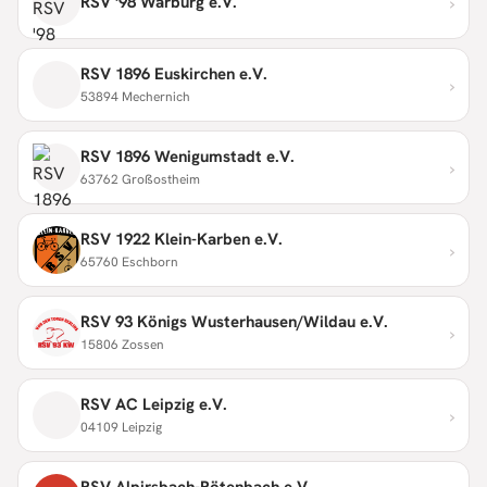
›
RSV '98 Warburg e.V.
RSV 1896 Euskirchen e.V.
›
53894 Mechernich
RSV 1896 Wenigumstadt e.V.
›
63762 Großostheim
RSV 1922 Klein-Karben e.V.
›
65760 Eschborn
RSV 93 Königs Wusterhausen/Wildau e.V.
›
15806 Zossen
RSV AC Leipzig e.V.
›
04109 Leipzig
RSV Alpirsbach-Rötenbach e.V.