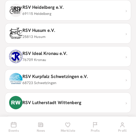
RSV Heidelberg e.V.
›
69115 Heidelberg
RSV Husum e.V.
›
25813 Husum
RSV Ideal Kronau e.V.
›
76709 Kronau
RSV Kurpfalz Schwetzingen e.V.
›
68723 Schwetzingen
›
RW
RSV Lutherstadt Wittenberg
RSV Moosburg e.V.
›
85368 Moosburg a.d. Isar
Events
News
Merkliste
Profis
Profil