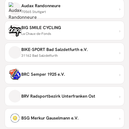
Audax Randonneure
›
70565 Stuttgart
BIG SMILE CYCLING
›
La Chaux-de-Fonds
BIKE-SPORT Bad Salzdetfurth e.V.
›
31162 Bad Salzdetfurth
›
BRC Semper 1925 e.V.
›
BRV Radsportbezirk Unterfranken Ost
›
BSG Merkur Gauselmann e.V.