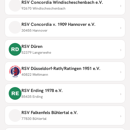
RSV Concordia Windischeschenbach e.V.
›
92670 Windischeschenbach
RSV Concordia v. 1909 Hannover e.V.
›
30455 Hannover
RSV Düren
›
RD
52379 Langerwehe
RSV Düsseldorf-Rath/Ratingen 1951 e.V.
›
40822 Mettmann
RSV Erding 1978 e.V.
›
RE
85435 Erding
RSV Falkenfels Bühlertal e.V.
›
77830 Bühlertal