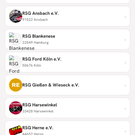
RSG Ansbach e.V.
›
91522 Ansbach
RSG Blankenese
›
22549 Hamburg
RSG Ford Köln e.V.
›
50676 Köln
›
RE
RSG Gießen & Wieseck e.V.
RSG Harsewinkel
›
33428 Harsewinkel
RSG Herne e.V.
›
44652 Herne