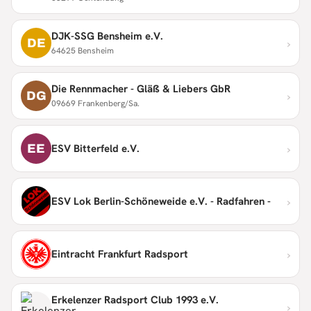
DJK-SSG Bensheim e.V.
›
DE
64625 Bensheim
Die Rennmacher - Gläß & Liebers GbR
›
DG
09669 Frankenberg/Sa.
›
EE
ESV Bitterfeld e.V.
›
ESV Lok Berlin-Schöneweide e.V. - Radfahren -
›
Eintracht Frankfurt Radsport
Erkelenzer Radsport Club 1993 e.V.
›