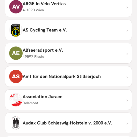
ARGE In Velo Veritas
›
AV
A-1090 Wien
›
AS Cycling Team e.V.
Alfseeradsport e.V.
›
AE
49597 Rieste
›
AS
Amt für den Nationalpark Stilfserjoch
Association Jurace
›
Delémont
›
Audax Club Schleswig-Holstein v. 2000 e.V.