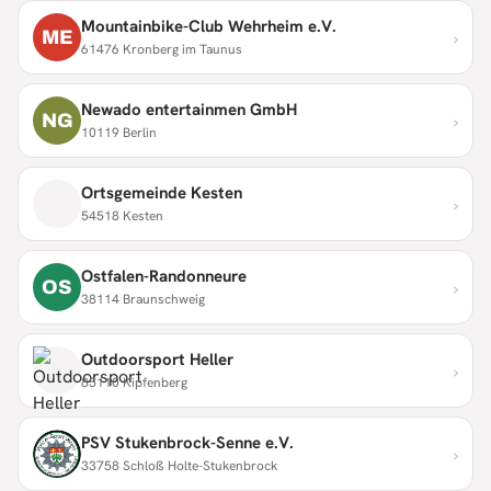
Mountainbike-Club Wehrheim e.V.
›
ME
61476 Kronberg im Taunus
Newado entertainmen GmbH
›
NG
10119 Berlin
Ortsgemeinde Kesten
›
54518 Kesten
Ostfalen-Randonneure
›
OS
38114 Braunschweig
Outdoorsport Heller
›
85110 Kipfenberg
PSV Stukenbrock-Senne e.V.
›
33758 Schloß Holte-Stukenbrock