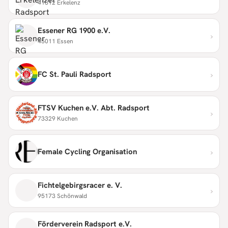
41812 Erkelenz
Essener RG 1900 e.V.
›
45011 Essen
›
FC St. Pauli Radsport
FTSV Kuchen e.V. Abt. Radsport
›
73329 Kuchen
›
Female Cycling Organisation
Fichtelgebirgsracer e. V.
›
95173 Schönwald
Förderverein Radsport e.V.