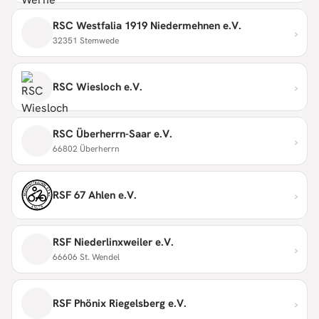
RSC Westfalia 1919 Niedermehnen e.V.
›
32351 Stemwede
›
RSC Wiesloch e.V.
RSC Überherrn-Saar e.V.
›
66802 Überherrn
›
RSF 67 Ahlen e.V.
RSF Niederlinxweiler e.V.
›
66606 St. Wendel
›
RSF Phönix Riegelsberg e.V.