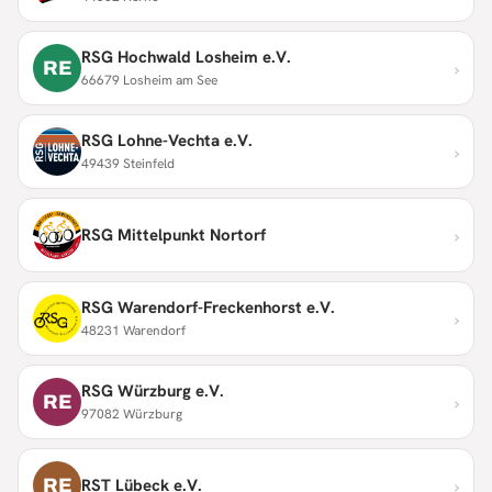
RSG Hochwald Losheim e.V.
›
RE
66679 Losheim am See
RSG Lohne-Vechta e.V.
›
49439 Steinfeld
›
RSG Mittelpunkt Nortorf
RSG Warendorf-Freckenhorst e.V.
›
48231 Warendorf
RSG Würzburg e.V.
›
RE
97082 Würzburg
›
RE
RST Lübeck e.V.