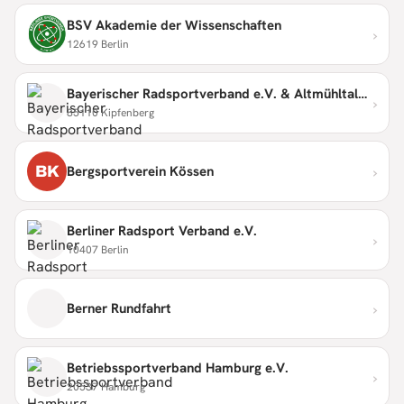
BSV Akademie der Wissenschaften
›
12619 Berlin
Bayerischer Radsportverband e.V. & Altmühltaler Radmarathon
›
85110 Kipfenberg
›
BK
Bergsportverein Kössen
Berliner Radsport Verband e.V.
›
10407 Berlin
›
Berner Rundfahrt
Betriebssportverband Hamburg e.V.
›
20537 Hamburg