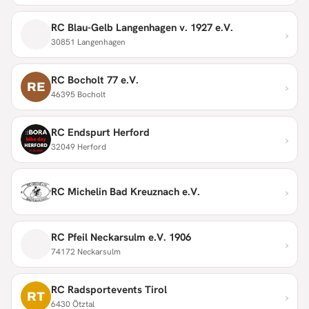
RC Blau-Gelb Langenhagen v. 1927 e.V.
›
30851 Langenhagen
RC Bocholt 77 e.V.
›
RE
46395 Bocholt
RC Endspurt Herford
›
32049 Herford
›
RC Michelin Bad Kreuznach e.V.
RC Pfeil Neckarsulm e.V. 1906
›
74172 Neckarsulm
RC Radsportevents Tirol
›
RT
6430 Ötztal