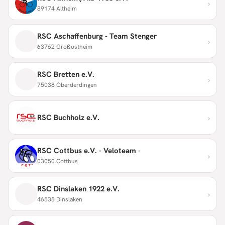
›
89174 Altheim
RSC Aschaffenburg - Team Stenger
›
63762 Großostheim
RSC Bretten e.V.
›
75038 Oberderdingen
›
RSC Buchholz e.V.
RSC Cottbus e.V. - Veloteam -
›
03050 Cottbus
RSC Dinslaken 1922 e.V.
›
46535 Dinslaken