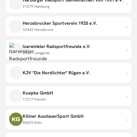
›
21079 Hamburg
Herzebrocker Sportverein 1925 e.V.
›
33442 Herzebrock
Isarwinkler Radsportfreunde e.V.
›
83661 Lenggries
›
KJV "Die Nordlichter" Rügen e.V.
Koepke GmbH
›
17217 Penzlin
Kölner AusdauerSport GmbH
›
KG
50829 Köln