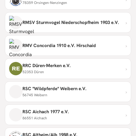
78359 Orsingen-Nenzingen
›
RMSV Sturmvogel Niederschopfheim 1903 e.V.
›
RMV Concordia 1910 e.V. Hirschaid
RRC Düren-Merken e.V.
›
RE
52353 Düren
RSC "Wildpferde" Weibern e.V.
›
56745 Weibern
RSC Aichach 1977 e.V.
›
86551 Aichach
RSC Altheim/Alb 1988 e.V.