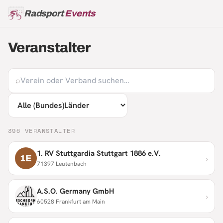
Radsport
Events
Veranstalter
⌕
396
VERANSTALTER
1. RV Stuttgardia Stuttgart 1886 e.V.
›
1E
71397 Leutenbach
A.S.O. Germany GmbH
›
60528 Frankfurt am Main