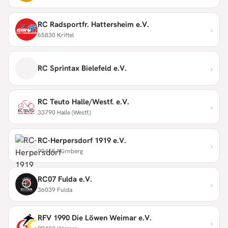
RC Radsportfr. Hattersheim e.V.
›
65830 Kriftel
›
RC Sprintax Bielefeld e.V.
RC Teuto Halle/Westf. e.V.
›
33790 Halle (Westf.)
RC-Herpersdorf 1919 e.V.
›
90455 Nürnberg
RC07 Fulda e.V.
›
36039 Fulda
RFV 1990 Die Löwen Weimar e.V.
›