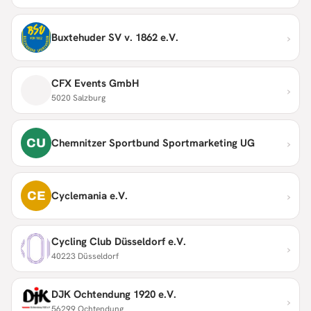
›
Buxtehuder SV v. 1862 e.V.
CFX Events GmbH
›
5020 Salzburg
›
CU
Chemnitzer Sportbund Sportmarketing UG
›
CE
Cyclemania e.V.
Cycling Club Düsseldorf e.V.
›
40223 Düsseldorf
DJK Ochtendung 1920 e.V.
›
56299 Ochtendung