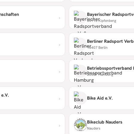
nschaften
›
85110 Kipfenberg
Berliner Radsport Verb
›
10407 Berlin
Betriebssportverband 
›
20537 Hamburg
 e.V.
›
Bike Aid e.V.
Bikeclub Nauders
›
Nauders