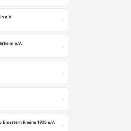
in e.V.
›
hrheim e.V.
›
›
›
b Emsstern Rheine 1933 e.V.
›