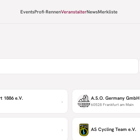
Events
Profi-Rennen
Veranstalter
News
Merkliste
t 1886 e.V.
A.S.O. Germany GmbH
›
60528 Frankfurt am Main
›
AS Cycling Team e.V.