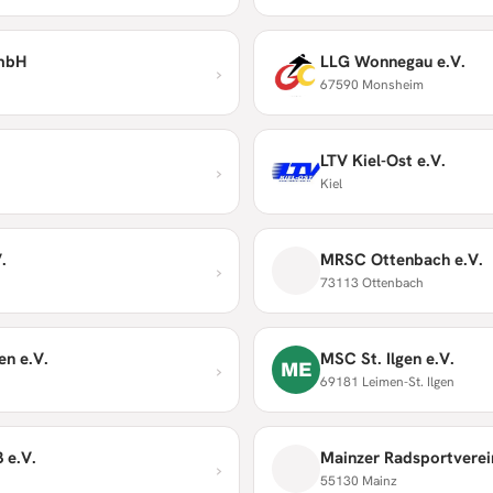
GmbH
LLG Wonnegau e.V.
›
67590 Monsheim
LTV Kiel-Ost e.V.
›
Kiel
.
MRSC Ottenbach e.V.
›
73113 Ottenbach
n e.V.
MSC St. Ilgen e.V.
›
ME
69181 Leimen-St. Ilgen
 e.V.
Mainzer Radsportverei
›
55130 Mainz