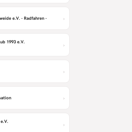
›
eide e.V. - Radfahren -
ub 1993 e.V.
›
›
›
sation
e.V.
›