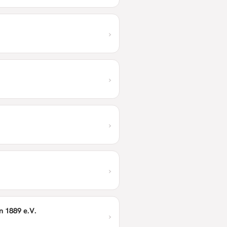
›
›
›
›
n 1889 e.V.
›