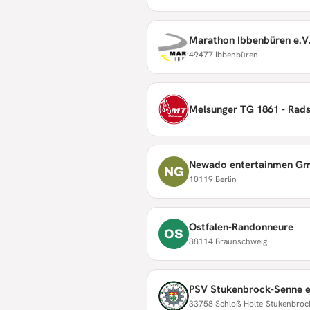
Marathon Ibbenbüren e.V.
49477 Ibbenbüren
Melsunger TG 1861 - Rad
Newado entertainmen G
NG
10119 Berlin
Ostfalen-Randonneure
OS
38114 Braunschweig
PSV Stukenbrock-Senne e
33758 Schloß Holte-Stukenbroc