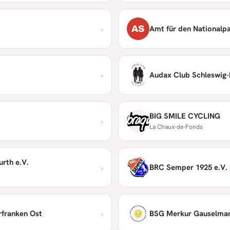
›
AS
Amt für den Nationalpa
›
Audax Club Schleswig-H
BIG SMILE CYCLING
›
La Chaux-de-Fonds
rth e.V.
›
BRC Semper 1925 e.V.
›
rfranken Ost
BSG Merkur Gauselman