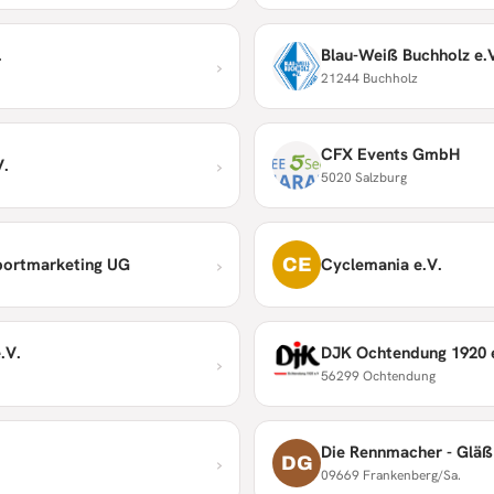
.
Blau-Weiß Buchholz e.
›
21244 Buchholz
CFX Events GmbH
›
V.
5020 Salzburg
›
CE
portmarketing UG
Cyclemania e.V.
.V.
DJK Ochtendung 1920 
›
56299 Ochtendung
Die Rennmacher - Gläß
›
DG
09669 Frankenberg/Sa.