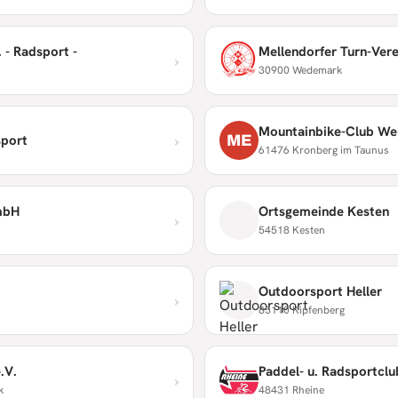
 - Radsport -
Mellendorfer Turn-Vere
›
30900 Wedemark
Mountainbike-Club We
›
ME
sport
61476 Kronberg im Taunus
mbH
Ortsgemeinde Kesten
›
54518 Kesten
Outdoorsport Heller
›
85110 Kipfenberg
.V.
Paddel- u. Radsportclu
›
k
48431 Rheine