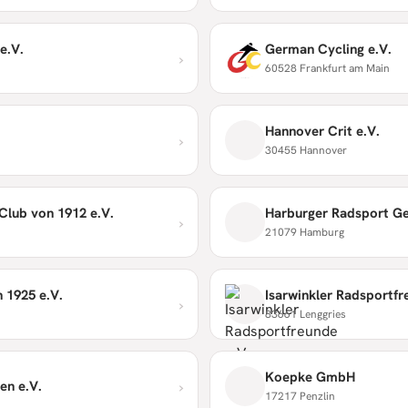
e.V.
German Cycling e.V.
›
60528 Frankfurt am Main
Hannover Crit e.V.
›
30455 Hannover
Club von 1912 e.V.
Harburger Radsport Ge
›
21079 Hamburg
 1925 e.V.
Isarwinkler Radsportfr
›
83661 Lenggries
Koepke GmbH
›
en e.V.
17217 Penzlin