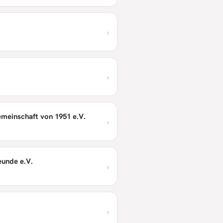
›
›
meinschaft von 1951 e.V.
›
eunde e.V.
›
›