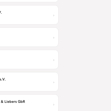
V.
›
›
›
e.V.
›
 & Liebers GbR
›