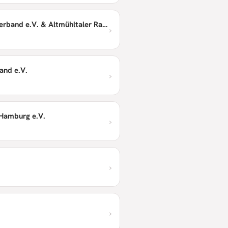
Bayerischer Radsportverband e.V. & Altmühltaler Radmarathon
›
and e.V.
›
Hamburg e.V.
›
›
›