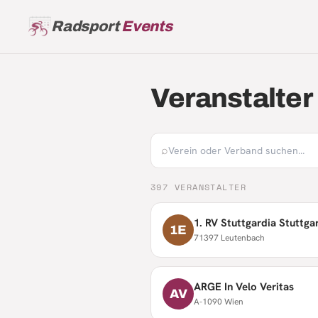
Radsport
Events
Veranstalter
⌕
397
VERANSTALTER
1. RV Stuttgardia Stuttgar
1E
71397 Leutenbach
ARGE In Velo Veritas
AV
A-1090 Wien