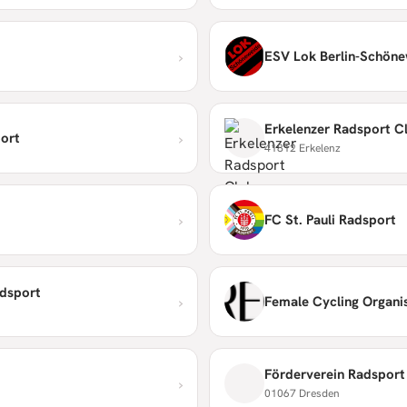
›
ESV Lok Berlin-Schönew
Erkelenzer Radsport Cl
›
port
41812 Erkelenz
›
FC St. Pauli Radsport
adsport
›
Female Cycling Organi
Förderverein Radsport 
›
01067 Dresden