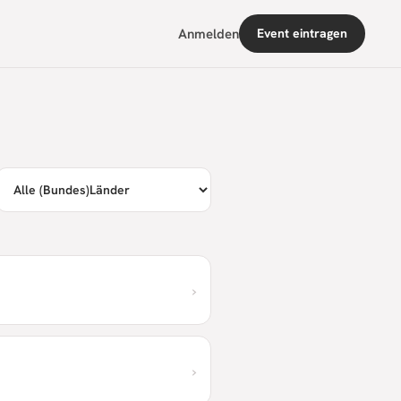
Anmelden
Event eintragen
›
›