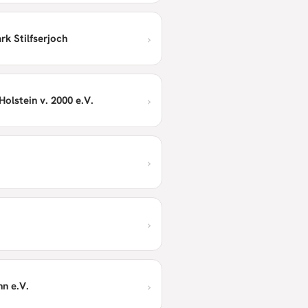
›
rk Stilfserjoch
›
olstein v. 2000 e.V.
›
›
›
n e.V.