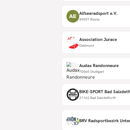
Alfseeradsport e.V.
AE
49597 Rieste
Association Jurace
Delémont
Audax Randonneure
70565 Stuttgart
BIKE-SPORT Bad Salzdetfu
31162 Bad Salzdetfurth
BRV Radsportbezirk Unte