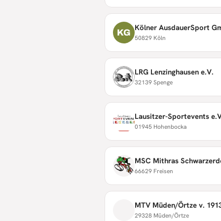
Kölner AusdauerSport 
KG
50829 Köln
LRG Lenzinghausen e.V.
32139 Spenge
Lausitzer-Sportevents e.V
01945 Hohenbocka
MSC Mithras Schwarzerde
66629 Freisen
MTV Müden/Örtze v. 1913
29328 Müden/Örtze