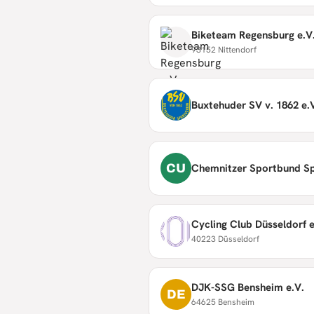
Biketeam Regensburg e.V
93152 Nittendorf
Buxtehuder SV v. 1862 e.
CU
Chemnitzer Sportbund S
Cycling Club Düsseldorf e
40223 Düsseldorf
DJK-SSG Bensheim e.V.
DE
64625 Bensheim