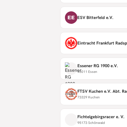
EE
ESV Bitterfeld e.V.
Eintracht Frankfurt Rads
Essener RG 1900 e.V.
45011 Essen
FTSV Kuchen e.V. Abt. R
73329 Kuchen
Fichtelgebirgsracer e. V.
95173 Schönwald