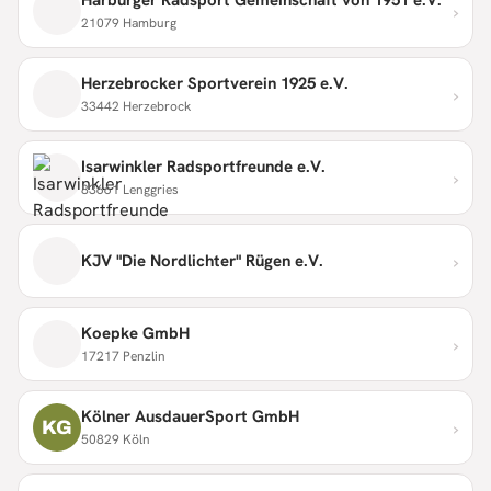
›
21079 Hamburg
Herzebrocker Sportverein 1925 e.V.
›
33442 Herzebrock
Isarwinkler Radsportfreunde e.V.
›
83661 Lenggries
›
KJV "Die Nordlichter" Rügen e.V.
Koepke GmbH
›
17217 Penzlin
Kölner AusdauerSport GmbH
›
KG
50829 Köln