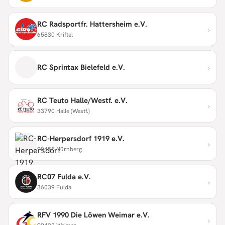
RC Radsportfr. Hattersheim e.V.
›
65830 Kriftel
›
RC Sprintax Bielefeld e.V.
RC Teuto Halle/Westf. e.V.
›
33790 Halle (Westf.)
RC-Herpersdorf 1919 e.V.
›
90455 Nürnberg
RC07 Fulda e.V.
›
36039 Fulda
RFV 1990 Die Löwen Weimar e.V.
›