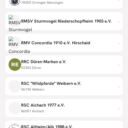
78359 Orsingen-Nenzingen
›
RMSV Sturmvogel Niederschopfheim 1903 e.V.
›
RMV Concordia 1910 e.V. Hirschaid
RRC Düren-Merken e.V.
›
RE
52353 Düren
RSC "Wildpferde" Weibern e.V.
›
56745 Weibern
RSC Aichach 1977 e.V.
›
86551 Aichach
RSC Altheim/Alb 1988 e.V.