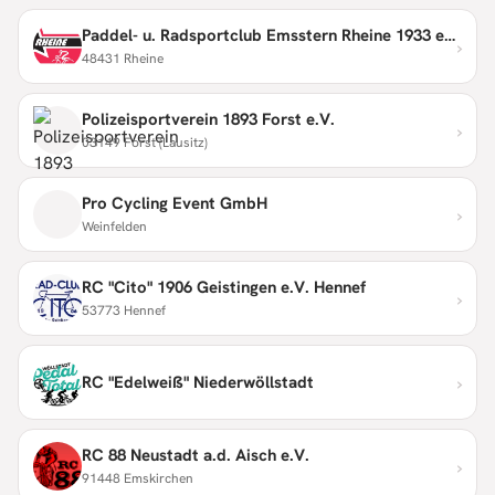
Paddel- u. Radsportclub Emsstern Rheine 1933 e.V.
›
48431 Rheine
Polizeisportverein 1893 Forst e.V.
›
03149 Forst (Lausitz)
Pro Cycling Event GmbH
›
Weinfelden
RC "Cito" 1906 Geistingen e.V. Hennef
›
53773 Hennef
›
RC "Edelweiß" Niederwöllstadt
RC 88 Neustadt a.d. Aisch e.V.
›
91448 Emskirchen