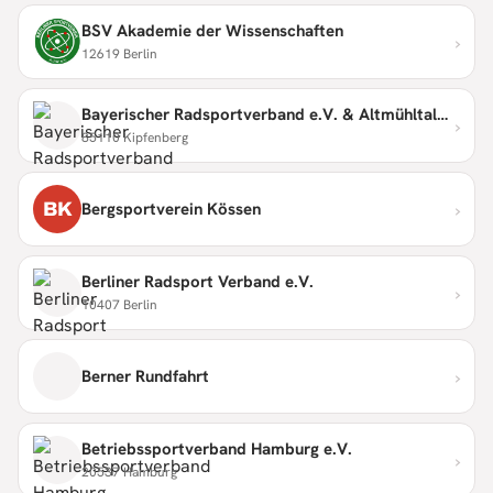
BSV Akademie der Wissenschaften
›
12619 Berlin
Bayerischer Radsportverband e.V. & Altmühltaler Radmarathon
›
85110 Kipfenberg
›
BK
Bergsportverein Kössen
Berliner Radsport Verband e.V.
›
10407 Berlin
›
Berner Rundfahrt
Betriebssportverband Hamburg e.V.
›
20537 Hamburg