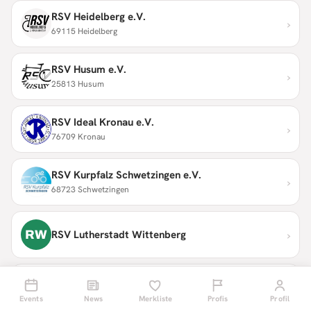
RSV Heidelberg e.V.
›
69115 Heidelberg
RSV Husum e.V.
›
25813 Husum
RSV Ideal Kronau e.V.
›
76709 Kronau
RSV Kurpfalz Schwetzingen e.V.
›
68723 Schwetzingen
›
RW
RSV Lutherstadt Wittenberg
RSV Moosburg e.V.
›
85368 Moosburg a.d. Isar
Events
News
Merkliste
Profis
Profil