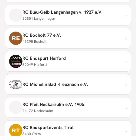
RC Blau-Gelb Langenhagen v. 1927 e.V.
›
30851 Langenhagen
RC Bocholt 77 e.V.
›
RE
46395 Bocholt
RC Endspurt Herford
›
32049 Herford
›
RC Michelin Bad Kreuznach e.V.
RC Pfeil Neckarsulm e.V. 1906
›
74172 Neckarsulm
RC Radsportevents Tirol
›
RT
6430 Ötztal