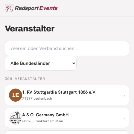
Radsport
Events
Veranstalter
⌕
396
VERANSTALTER
1. RV Stuttgardia Stuttgart 1886 e.V.
›
1E
71397 Leutenbach
A.S.O. Germany GmbH
›
60528 Frankfurt am Main