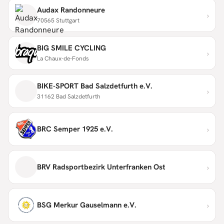
Audax Randonneure
›
70565 Stuttgart
BIG SMILE CYCLING
›
La Chaux-de-Fonds
BIKE-SPORT Bad Salzdetfurth e.V.
›
31162 Bad Salzdetfurth
›
BRC Semper 1925 e.V.
›
BRV Radsportbezirk Unterfranken Ost
›
BSG Merkur Gauselmann e.V.