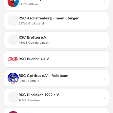
›
89174 Altheim
RSC Aschaffenburg - Team Stenger
›
63762 Großostheim
RSC Bretten e.V.
›
75038 Oberderdingen
›
RSC Buchholz e.V.
RSC Cottbus e.V. - Veloteam -
›
03050 Cottbus
RSC Dinslaken 1922 e.V.
›
46535 Dinslaken