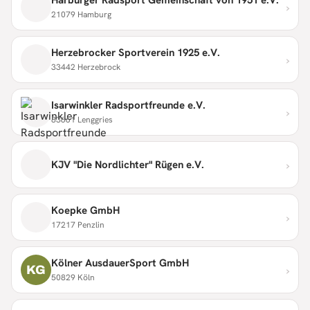
›
21079 Hamburg
Herzebrocker Sportverein 1925 e.V.
›
33442 Herzebrock
Isarwinkler Radsportfreunde e.V.
›
83661 Lenggries
›
KJV "Die Nordlichter" Rügen e.V.
Koepke GmbH
›
17217 Penzlin
Kölner AusdauerSport GmbH
›
KG
50829 Köln