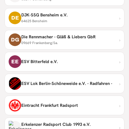
DJK-SSG Bensheim e.V.
›
DE
64625 Bensheim
Die Rennmacher - Gläß & Liebers GbR
›
DG
09669 Frankenberg/Sa.
›
EE
ESV Bitterfeld e.V.
›
ESV Lok Berlin-Schöneweide e.V. - Radfahren -
›
Eintracht Frankfurt Radsport
Erkelenzer Radsport Club 1993 e.V.
›