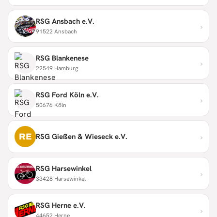
RSG Ansbach e.V.
›
91522 Ansbach
RSG Blankenese
›
22549 Hamburg
RSG Ford Köln e.V.
›
50676 Köln
›
RE
RSG Gießen & Wieseck e.V.
RSG Harsewinkel
›
33428 Harsewinkel
RSG Herne e.V.
›
44652 Herne