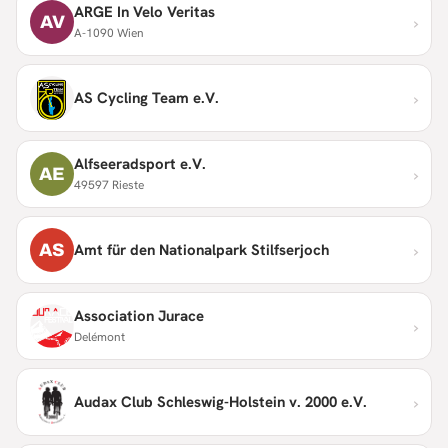
ARGE In Velo Veritas
›
AV
A-1090 Wien
›
AS Cycling Team e.V.
Alfseeradsport e.V.
›
AE
49597 Rieste
›
AS
Amt für den Nationalpark Stilfserjoch
Association Jurace
›
Delémont
›
Audax Club Schleswig-Holstein v. 2000 e.V.