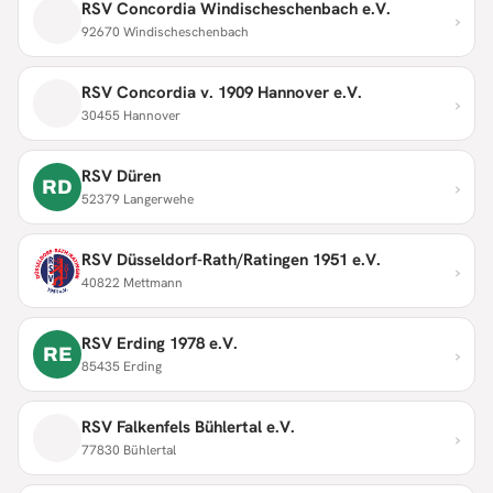
RSV Concordia Windischeschenbach e.V.
›
92670 Windischeschenbach
RSV Concordia v. 1909 Hannover e.V.
›
30455 Hannover
RSV Düren
›
RD
52379 Langerwehe
RSV Düsseldorf-Rath/Ratingen 1951 e.V.
›
40822 Mettmann
RSV Erding 1978 e.V.
›
RE
85435 Erding
RSV Falkenfels Bühlertal e.V.
›
77830 Bühlertal