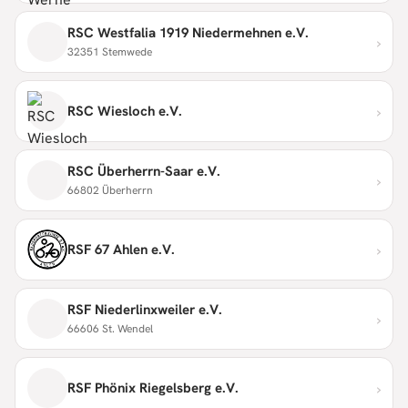
RSC Westfalia 1919 Niedermehnen e.V.
›
32351 Stemwede
›
RSC Wiesloch e.V.
RSC Überherrn-Saar e.V.
›
66802 Überherrn
›
RSF 67 Ahlen e.V.
RSF Niederlinxweiler e.V.
›
66606 St. Wendel
›
RSF Phönix Riegelsberg e.V.