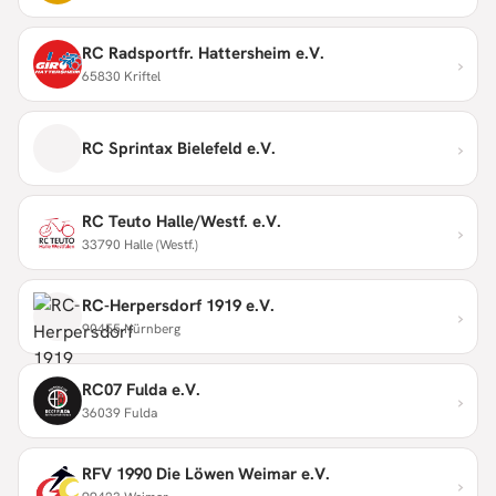
RC Radsportfr. Hattersheim e.V.
›
65830 Kriftel
›
RC Sprintax Bielefeld e.V.
RC Teuto Halle/Westf. e.V.
›
33790 Halle (Westf.)
RC-Herpersdorf 1919 e.V.
›
90455 Nürnberg
RC07 Fulda e.V.
›
36039 Fulda
RFV 1990 Die Löwen Weimar e.V.
›