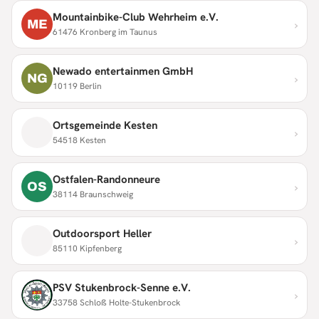
Mountainbike-Club Wehrheim e.V.
›
ME
61476 Kronberg im Taunus
Newado entertainmen GmbH
›
NG
10119 Berlin
Ortsgemeinde Kesten
›
54518 Kesten
Ostfalen-Randonneure
›
OS
38114 Braunschweig
Outdoorsport Heller
›
85110 Kipfenberg
PSV Stukenbrock-Senne e.V.
›
33758 Schloß Holte-Stukenbrock