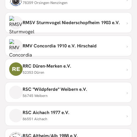
78359 Orsingen-Nenzingen
›
RMSV Sturmvogel Niederschopfheim 1903 e.V.
›
RMV Concordia 1910 e.V. Hirschaid
RRC Düren-Merken e.V.
›
RE
52353 Düren
RSC "Wildpferde" Weibern e.V.
›
56745 Weibern
RSC Aichach 1977 e.V.
›
86551 Aichach
RSC Altheim/Alb 1988 e.V.