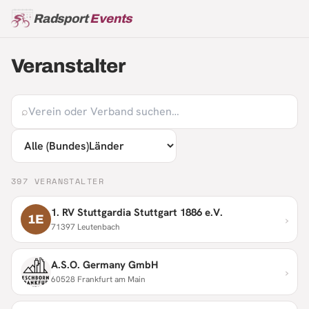
Radsport
Events
Veranstalter
⌕
397
VERANSTALTER
1. RV Stuttgardia Stuttgart 1886 e.V.
›
1E
71397 Leutenbach
A.S.O. Germany GmbH
›
60528 Frankfurt am Main