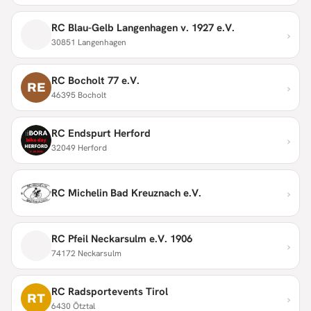
RC Blau-Gelb Langenhagen v. 1927 e.V.
›
30851 Langenhagen
RC Bocholt 77 e.V.
›
RE
46395 Bocholt
RC Endspurt Herford
›
32049 Herford
›
RC Michelin Bad Kreuznach e.V.
RC Pfeil Neckarsulm e.V. 1906
›
74172 Neckarsulm
RC Radsportevents Tirol
›
RT
6430 Ötztal