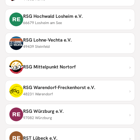
RSG Hochwald Losheim e.V.
›
RE
66679 Losheim am See
RSG Lohne-Vechta e.V.
›
49439 Steinfeld
›
RSG Mittelpunkt Nortorf
RSG Warendorf-Freckenhorst e.V.
›
48231 Warendorf
RSG Würzburg e.V.
›
RE
97082 Würzburg
›
RE
RST Lübeck e.V.