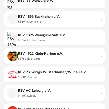
›
RSV '98 Warburg e.V.
RSV 1896 Euskirchen e.V.
›
53894 Mechernich
RSV 1896 Wenigumstadt e.V.
›
63762 Großostheim
RSV 1922 Klein-Karben e.V.
›
65760 Eschborn
RSV 93 Königs Wusterhausen/Wildau e.V.
›
15806 Zossen
RSV AC Leipzig e.V.
›
04109 Leipzig
RSV Alpirsbach-Rötenbach e.V.