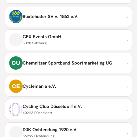
›
Buxtehuder SV v. 1862 e.V.
CFX Events GmbH
›
5020 Salzburg
›
CU
Chemnitzer Sportbund Sportmarketing UG
›
CE
Cyclemania e.V.
Cycling Club Düsseldorf e.V.
›
40223 Düsseldorf
DJK Ochtendung 1920 e.V.
›
56299 Ochtendung