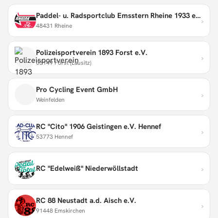
Paddel- u. Radsportclub Emsstern Rheine 1933 e.V.
›
48431 Rheine
Polizeisportverein 1893 Forst e.V.
›
03149 Forst (Lausitz)
Pro Cycling Event GmbH
›
Weinfelden
RC "Cito" 1906 Geistingen e.V. Hennef
›
53773 Hennef
›
RC "Edelweiß" Niederwöllstadt
RC 88 Neustadt a.d. Aisch e.V.
›
91448 Emskirchen