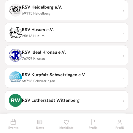
RSV Heidelberg e.V.
›
69115 Heidelberg
RSV Husum e.V.
›
25813 Husum
RSV Ideal Kronau e.V.
›
76709 Kronau
RSV Kurpfalz Schwetzingen e.V.
›
68723 Schwetzingen
›
RW
RSV Lutherstadt Wittenberg
RSV Moosburg e.V.
›
© 2008–2026 Radsport Events
85368 Moosburg a.d. Isar
Für Partner
Events
Impressum
News
Datenschutz
Merkliste
Über uns
Profis
Profil