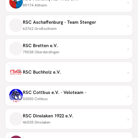
›
89174 Altheim
RSC Aschaffenburg - Team Stenger
›
63762 Großostheim
RSC Bretten e.V.
›
75038 Oberderdingen
›
RSC Buchholz e.V.
RSC Cottbus e.V. - Veloteam -
›
03050 Cottbus
RSC Dinslaken 1922 e.V.
›
46535 Dinslaken