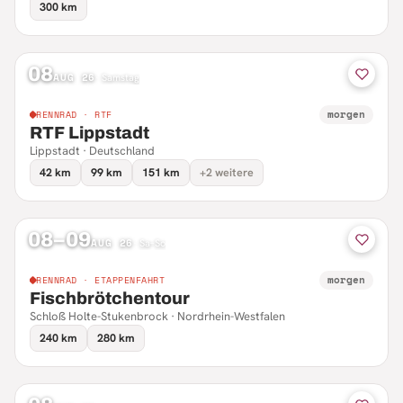
300 km
08
AUG 26
·
Samstag
morgen
RENNRAD · RTF
RTF Lippstadt
Lippstadt · Deutschland
42 km
99 km
151 km
+2 weitere
08–09
AUG 26
·
Sa–So
morgen
RENNRAD · ETAPPENFAHRT
Fischbrötchentour
Schloß Holte-Stukenbrock · Nordrhein-Westfalen
240 km
280 km