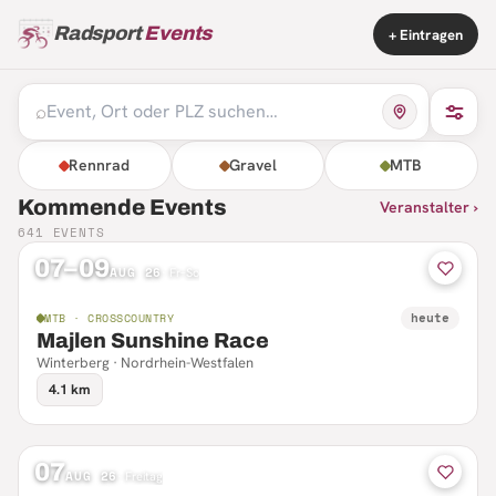
Radsport
Events
+ Eintragen
⌕
Rennrad
Gravel
MTB
Kommende Events
Veranstalter ›
641
EVENTS
07–09
AUG 26
·
Fr–So
heute
MTB · CROSSCOUNTRY
Majlen Sunshine Race
Winterberg · Nordrhein-Westfalen
4.1 km
07
AUG 26
·
Freitag