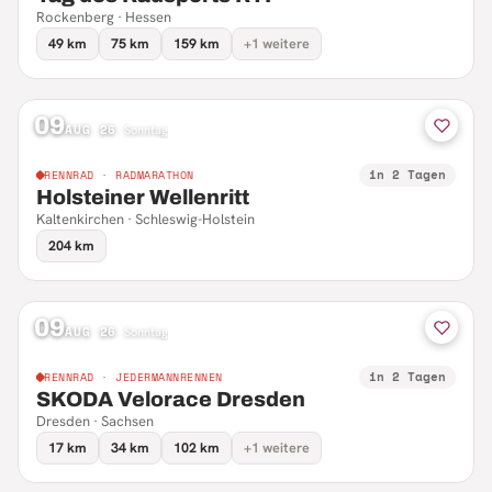
Rockenberg · Hessen
49 km
75 km
159 km
+1 weitere
09
AUG 26
·
Sonntag
in 2 Tagen
RENNRAD · RADMARATHON
Holsteiner Wellenritt
Kaltenkirchen · Schleswig-Holstein
204 km
09
AUG 26
·
Sonntag
in 2 Tagen
RENNRAD · JEDERMANNRENNEN
SKODA Velorace Dresden
Dresden · Sachsen
17 km
34 km
102 km
+1 weitere