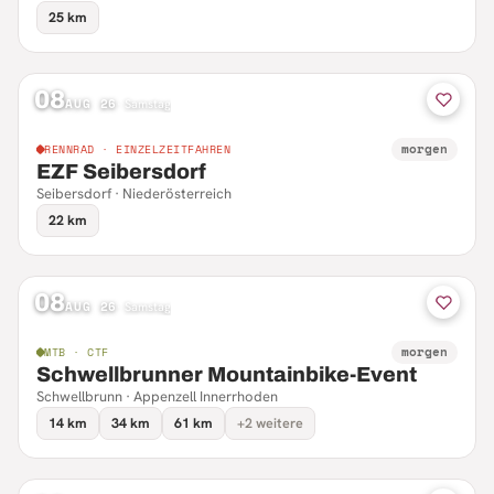
25 km
08
AUG 26
·
Samstag
morgen
RENNRAD · EINZELZEITFAHREN
EZF Seibersdorf
Seibersdorf · Niederösterreich
22 km
08
AUG 26
·
Samstag
morgen
MTB · CTF
Schwellbrunner Mountainbike-Event
Schwellbrunn · Appenzell Innerrhoden
14 km
34 km
61 km
+2 weitere