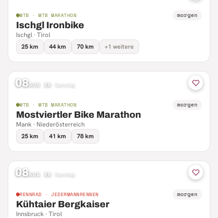
morgen
MTB · MTB MARATHON
Ischgl Ironbike
Ischgl · Tirol
25 km
44 km
70 km
+1 weitere
08
AUG 26
·
Samstag
morgen
MTB · MTB MARATHON
Mostviertler Bike Marathon
Mank · Niederösterreich
25 km
41 km
78 km
08
AUG 26
·
Samstag
morgen
RENNRAD · JEDERMANNRENNEN
Kühtaier Bergkaiser
Innsbruck · Tirol