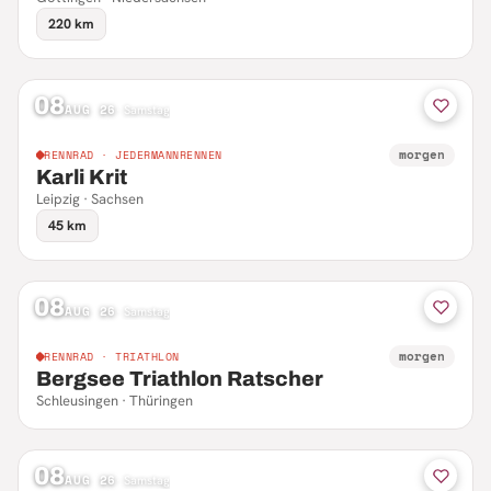
220 km
08
AUG 26
·
Samstag
morgen
RENNRAD · JEDERMANNRENNEN
Karli Krit
Leipzig · Sachsen
45 km
08
AUG 26
·
Samstag
morgen
RENNRAD · TRIATHLON
Bergsee Triathlon Ratscher
Schleusingen · Thüringen
08
AUG 26
·
Samstag