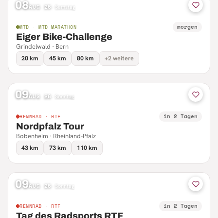
08
AUG 26
·
Samstag
morgen
MTB · MTB MARATHON
Eiger Bike-Challenge
Grindelwald · Bern
20 km
45 km
80 km
+2 weitere
09
AUG 26
·
Sonntag
in 2 Tagen
RENNRAD · RTF
Nordpfalz Tour
Bobenheim · Rheinland-Pfalz
43 km
73 km
110 km
09
AUG 26
·
Sonntag
in 2 Tagen
RENNRAD · RTF
Tag des Radsports RTF