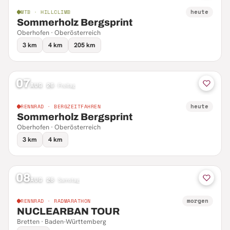
heute
MTB · HILLCLIMB
Sommerholz Bergsprint
Oberhofen · Oberösterreich
3 km
4 km
205 km
07
AUG 26
·
Freitag
heute
RENNRAD · BERGZEITFAHREN
Sommerholz Bergsprint
Oberhofen · Oberösterreich
3 km
4 km
08
AUG 26
·
Samstag
morgen
RENNRAD · RADMARATHON
NUCLEARBAN TOUR
Bretten · Baden-Württemberg