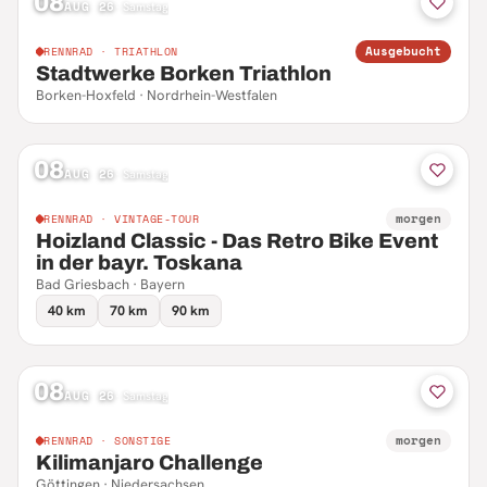
08
AUG 26
·
Samstag
Ausgebucht
RENNRAD · TRIATHLON
Stadtwerke Borken Triathlon
Borken-Hoxfeld · Nordrhein-Westfalen
08
AUG 26
·
Samstag
morgen
RENNRAD · VINTAGE-TOUR
Hoizland Classic - Das Retro Bike Event
in der bayr. Toskana
Bad Griesbach · Bayern
40 km
70 km
90 km
08
AUG 26
·
Samstag
morgen
RENNRAD · SONSTIGE
Kilimanjaro Challenge
Göttingen · Niedersachsen