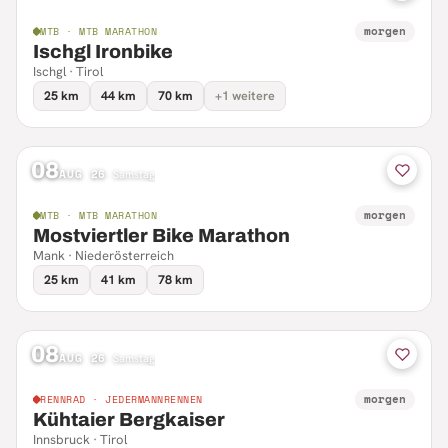
morgen
MTB · MTB MARATHON
Ischgl Ironbike
Ischgl · Tirol
25 km
44 km
70 km
+1 weitere
08
AUG 26
·
Samstag
morgen
MTB · MTB MARATHON
Mostviertler Bike Marathon
Mank · Niederösterreich
25 km
41 km
78 km
08
AUG 26
·
Samstag
morgen
RENNRAD · JEDERMANNRENNEN
Kühtaier Bergkaiser
Innsbruck · Tirol