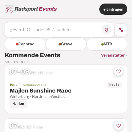
Radsport
Events
+ Eintragen
⌕
Rennrad
Gravel
MTB
Kommende Events
Veranstalter ›
640
EVENTS
07–09
AUG 26
·
Fr–So
heute
MTB · CROSSCOUNTRY
Majlen Sunshine Race
Winterberg · Nordrhein-Westfalen
4.1 km
07
AUG 26
·
Freitag