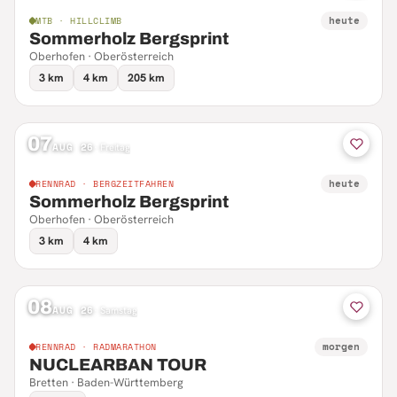
heute
MTB · HILLCLIMB
Sommerholz Bergsprint
Oberhofen · Oberösterreich
3 km
4 km
205 km
07
AUG 26
·
Freitag
heute
RENNRAD · BERGZEITFAHREN
Sommerholz Bergsprint
Oberhofen · Oberösterreich
3 km
4 km
08
AUG 26
·
Samstag
morgen
RENNRAD · RADMARATHON
NUCLEARBAN TOUR
Bretten · Baden-Württemberg