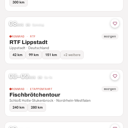
300 km
08
AUG 26
·
Samstag
morgen
RENNRAD · RTF
RTF Lippstadt
Lippstadt · Deutschland
42 km
99 km
151 km
+2 weitere
08–09
AUG 26
·
Sa–So
morgen
RENNRAD · ETAPPENFAHRT
Fischbrötchentour
Schloß Holte-Stukenbrock · Nordrhein-Westfalen
240 km
280 km