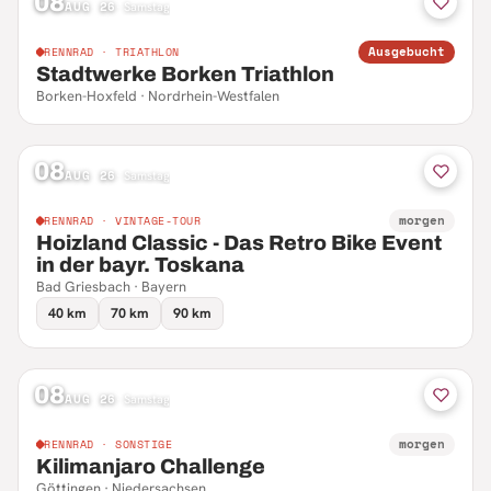
08
AUG 26
·
Samstag
Ausgebucht
RENNRAD · TRIATHLON
Stadtwerke Borken Triathlon
Borken-Hoxfeld · Nordrhein-Westfalen
08
AUG 26
·
Samstag
morgen
RENNRAD · VINTAGE-TOUR
Hoizland Classic - Das Retro Bike Event
in der bayr. Toskana
Bad Griesbach · Bayern
40 km
70 km
90 km
08
AUG 26
·
Samstag
morgen
RENNRAD · SONSTIGE
Kilimanjaro Challenge
Göttingen · Niedersachsen