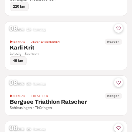
220 km
08
AUG 26
·
Samstag
morgen
RENNRAD · JEDERMANNRENNEN
Karli Krit
Leipzig · Sachsen
45 km
08
AUG 26
·
Samstag
morgen
RENNRAD · TRIATHLON
Bergsee Triathlon Ratscher
Schleusingen · Thüringen
08
AUG 26
·
Samstag