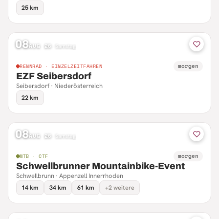
25 km
08
AUG 26
·
Samstag
morgen
RENNRAD · EINZELZEITFAHREN
EZF Seibersdorf
Seibersdorf · Niederösterreich
22 km
08
AUG 26
·
Samstag
morgen
MTB · CTF
Schwellbrunner Mountainbike-Event
Schwellbrunn · Appenzell Innerrhoden
14 km
34 km
61 km
+2 weitere