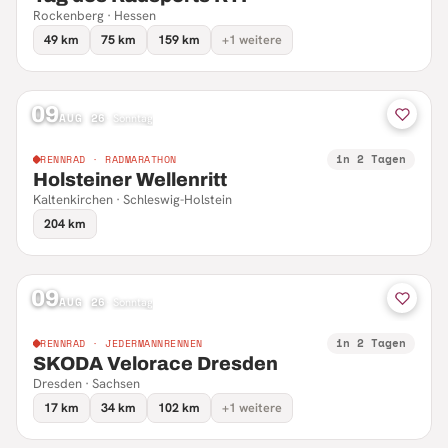
Rockenberg · Hessen
49 km
75 km
159 km
+1 weitere
09
AUG 26
·
Sonntag
in 2 Tagen
RENNRAD · RADMARATHON
Holsteiner Wellenritt
Kaltenkirchen · Schleswig-Holstein
204 km
09
AUG 26
·
Sonntag
in 2 Tagen
RENNRAD · JEDERMANNRENNEN
SKODA Velorace Dresden
Dresden · Sachsen
17 km
34 km
102 km
+1 weitere