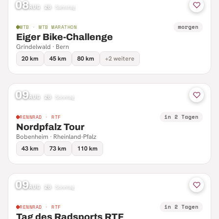
08
AUG 26
·
Samstag
morgen
MTB · MTB MARATHON
Eiger Bike-Challenge
Grindelwald · Bern
20 km
45 km
80 km
+2 weitere
09
AUG 26
·
Sonntag
in 2 Tagen
RENNRAD · RTF
Nordpfalz Tour
Bobenheim · Rheinland-Pfalz
43 km
73 km
110 km
09
AUG 26
·
Sonntag
in 2 Tagen
RENNRAD · RTF
Tag des Radsports RTF