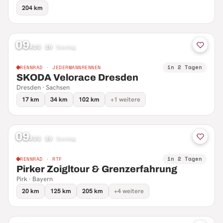
204 km
09
AUG 26
·
Sonntag
in 2 Tagen
RENNRAD · JEDERMANNRENNEN
SKODA Velorace Dresden
Dresden · Sachsen
17 km
34 km
102 km
+1 weitere
09
AUG 26
·
Sonntag
in 2 Tagen
RENNRAD · RTF
Pirker Zoigltour & Grenzerfahrung
Pirk · Bayern
20 km
125 km
205 km
+4 weitere