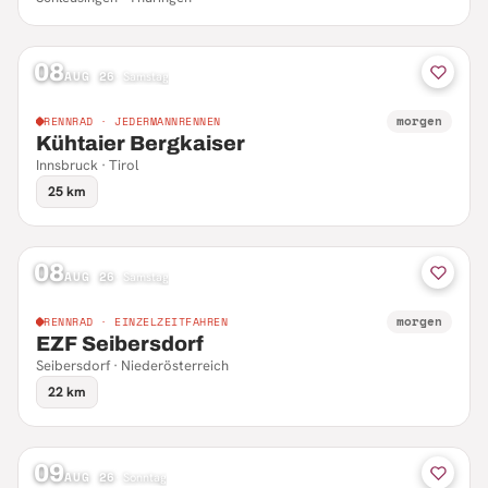
08
AUG 26
·
Samstag
morgen
RENNRAD · JEDERMANNRENNEN
Kühtaier Bergkaiser
Innsbruck · Tirol
25 km
08
AUG 26
·
Samstag
morgen
RENNRAD · EINZELZEITFAHREN
EZF Seibersdorf
Seibersdorf · Niederösterreich
22 km
09
AUG 26
·
Sonntag