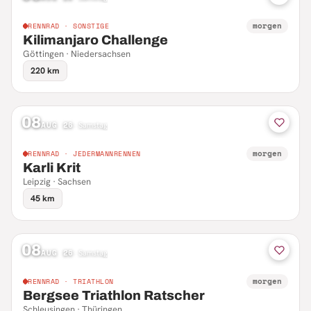
morgen
RENNRAD · SONSTIGE
Kilimanjaro Challenge
Göttingen · Niedersachsen
220 km
08
AUG 26
·
Samstag
morgen
RENNRAD · JEDERMANNRENNEN
Karli Krit
Leipzig · Sachsen
45 km
08
AUG 26
·
Samstag
morgen
RENNRAD · TRIATHLON
Bergsee Triathlon Ratscher
Schleusingen · Thüringen