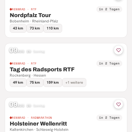
in 2 Tagen
RENNRAD · RTF
Nordpfalz Tour
Bobenheim · Rheinland-Pfalz
43 km
73 km
110 km
09
AUG 26
·
Sonntag
in 2 Tagen
RENNRAD · RTF
Tag des Radsports RTF
Rockenberg · Hessen
49 km
75 km
159 km
+1 weitere
09
AUG 26
·
Sonntag
in 2 Tagen
RENNRAD · RADMARATHON
Holsteiner Wellenritt
Kaltenkirchen · Schleswig-Holstein