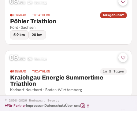
09
AUG 26
·
Sonntag
Ausgebucht
RENNRAD · TRIATHLON
Pöhler Triathlon
Pöhl · Sachsen
5.9 km
20 km
09
AUG 26
·
Sonntag
in 2 Tagen
RENNRAD · TRIATHLON
Kraichgau Energie Summertime
Triathlon
Karlsorf-Neuthard · Baden-Württemberg
© 2008–2026 Radsport Events
Für Partner
Impressum
Datenschutz
Über uns
09
AUG 26
·
Sonntag
in 2 Tagen
RENNRAD · RTF
Hennefer Radsporttag
Hennef · Nordrhein-Westfalen