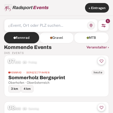
Radsport
Events
+ Eintragen
1
⌕
Rennrad
Gravel
MTB
Kommende Events
Veranstalter ›
345
EVENTS
07
AUG 26
·
Freitag
heute
RENNRAD · BERGZEITFAHREN
Sommerholz Bergsprint
Oberhofen · Oberösterreich
3 km
4 km
08
AUG 26
·
Samstag