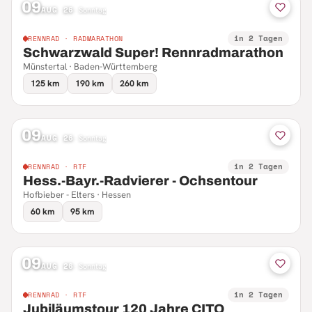
09
AUG 26
·
Sonntag
in 2 Tagen
RENNRAD · RADMARATHON
Schwarzwald Super! Rennradmarathon
Münstertal · Baden-Württemberg
125 km
190 km
260 km
09
AUG 26
·
Sonntag
in 2 Tagen
RENNRAD · RTF
Hess.-Bayr.-Radvierer - Ochsentour
Hofbieber - Elters · Hessen
60 km
95 km
09
AUG 26
·
Sonntag
in 2 Tagen
RENNRAD · RTF
Jubiläumstour 120 Jahre CITO