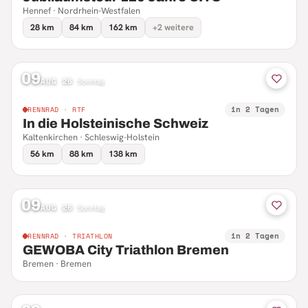
Hennef · Nordrhein-Westfalen
28 km
84 km
162 km
+2 weitere
09
AUG 26
·
Sonntag
in 2 Tagen
RENNRAD · RTF
In die Holsteinische Schweiz
Kaltenkirchen · Schleswig-Holstein
56 km
88 km
138 km
09
AUG 26
·
Sonntag
in 2 Tagen
RENNRAD · TRIATHLON
GEWOBA City Triathlon Bremen
Bremen · Bremen