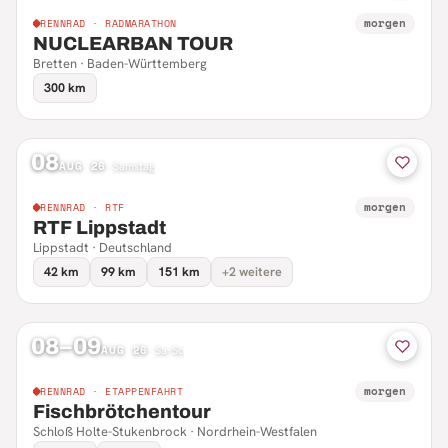
morgen
RENNRAD · RADMARATHON
NUCLEARBAN TOUR
Bretten · Baden-Württemberg
300 km
08
AUG 26
·
Samstag
morgen
RENNRAD · RTF
RTF Lippstadt
Lippstadt · Deutschland
42 km
99 km
151 km
+2 weitere
08–09
AUG 26
·
Sa–So
morgen
RENNRAD · ETAPPENFAHRT
Fischbrötchentour
Schloß Holte-Stukenbrock · Nordrhein-Westfalen