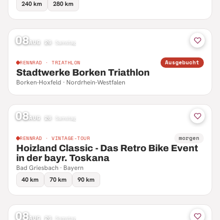
240 km
280 km
08
AUG 26
·
Samstag
Ausgebucht
RENNRAD · TRIATHLON
Stadtwerke Borken Triathlon
Borken-Hoxfeld · Nordrhein-Westfalen
08
AUG 26
·
Samstag
morgen
RENNRAD · VINTAGE-TOUR
Hoizland Classic - Das Retro Bike Event
in der bayr. Toskana
Bad Griesbach · Bayern
40 km
70 km
90 km
08
AUG 26
·
Samstag