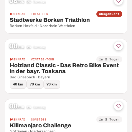
08
AUG 26
·
Samstag
Ausgebucht
RENNRAD · TRIATHLON
Stadtwerke Borken Triathlon
Borken-Hoxfeld · Nordrhein-Westfalen
08
AUG 26
·
Samstag
in 2 Tagen
RENNRAD · VINTAGE-TOUR
Hoizland Classic - Das Retro Bike Event
in der bayr. Toskana
Bad Griesbach · Bayern
40 km
70 km
90 km
08
AUG 26
·
Samstag
in 2 Tagen
RENNRAD · SONSTIGE
Kilimanjaro Challenge
Göttingen · Niedersachsen