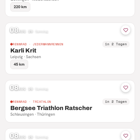
220 km
08
AUG 26
·
Samstag
in 2 Tagen
RENNRAD · JEDERMANNRENNEN
Karli Krit
Leipzig · Sachsen
45 km
08
AUG 26
·
Samstag
in 2 Tagen
RENNRAD · TRIATHLON
Bergsee Triathlon Ratscher
Schleusingen · Thüringen
08
AUG 26
·
Samstag