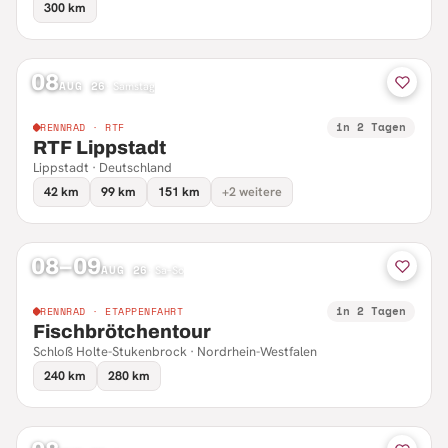
300 km
08
AUG 26
·
Samstag
in 2 Tagen
RENNRAD · RTF
RTF Lippstadt
Lippstadt · Deutschland
42 km
99 km
151 km
+2 weitere
08–09
AUG 26
·
Sa–So
in 2 Tagen
RENNRAD · ETAPPENFAHRT
Fischbrötchentour
Schloß Holte-Stukenbrock · Nordrhein-Westfalen
240 km
280 km