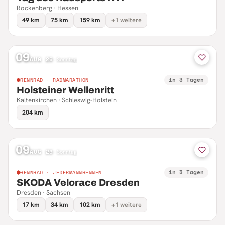
Rockenberg · Hessen
49 km
75 km
159 km
+1 weitere
09
AUG 26
·
Sonntag
in 3 Tagen
RENNRAD · RADMARATHON
Holsteiner Wellenritt
Kaltenkirchen · Schleswig-Holstein
204 km
09
AUG 26
·
Sonntag
in 3 Tagen
RENNRAD · JEDERMANNRENNEN
SKODA Velorace Dresden
Dresden · Sachsen
17 km
34 km
102 km
+1 weitere