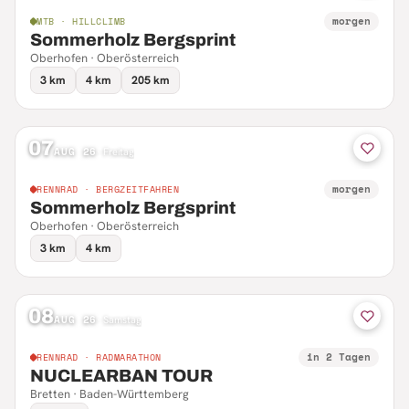
morgen
MTB · HILLCLIMB
Sommerholz Bergsprint
Oberhofen · Oberösterreich
3 km
4 km
205 km
07
AUG 26
·
Freitag
morgen
RENNRAD · BERGZEITFAHREN
Sommerholz Bergsprint
Oberhofen · Oberösterreich
3 km
4 km
08
AUG 26
·
Samstag
in 2 Tagen
RENNRAD · RADMARATHON
NUCLEARBAN TOUR
Bretten · Baden-Württemberg