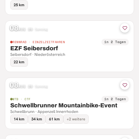
25 km
08
AUG 26
·
Samstag
in 2 Tagen
RENNRAD · EINZELZEITFAHREN
EZF Seibersdorf
Seibersdorf · Niederösterreich
22 km
08
AUG 26
·
Samstag
in 2 Tagen
MTB · CTF
Schwellbrunner Mountainbike-Event
Schwellbrunn · Appenzell Innerrhoden
14 km
34 km
61 km
+2 weitere