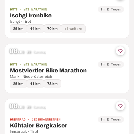
in 2 Tagen
MTB · MTB MARATHON
Ischgl Ironbike
Ischgl · Tirol
25 km
44 km
70 km
+1 weitere
08
AUG 26
·
Samstag
in 2 Tagen
MTB · MTB MARATHON
Mostviertler Bike Marathon
Mank · Niederösterreich
25 km
41 km
78 km
08
AUG 26
·
Samstag
in 2 Tagen
RENNRAD · JEDERMANNRENNEN
Kühtaier Bergkaiser
Innsbruck · Tirol