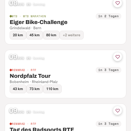
08
AUG 26
·
Samstag
in 2 Tagen
MTB · MTB MARATHON
Eiger Bike-Challenge
Grindelwald · Bern
20 km
45 km
80 km
+2 weitere
09
AUG 26
·
Sonntag
in 3 Tagen
RENNRAD · RTF
Nordpfalz Tour
Bobenheim · Rheinland-Pfalz
43 km
73 km
110 km
09
AUG 26
·
Sonntag
in 3 Tagen
RENNRAD · RTF
Tag des Radsports RTF