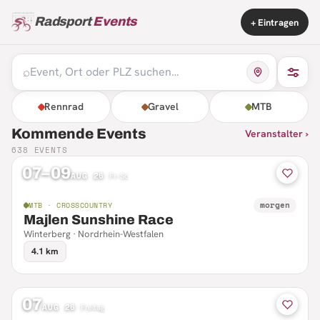
Radsport
Events
+ Eintragen
⌕
Rennrad
Gravel
MTB
Kommende Events
Veranstalter ›
638
EVENTS
07–09
AUG 26
·
Fr–So
morgen
MTB · CROSSCOUNTRY
Majlen Sunshine Race
Winterberg · Nordrhein-Westfalen
4.1 km
07
AUG 26
·
Freitag