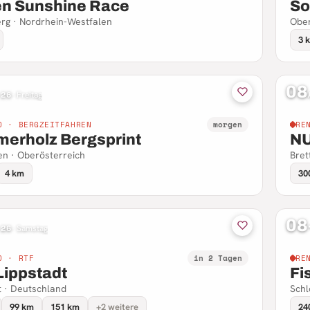
en Sunshine Race
So
rg · Nordrhein-Westfalen
Ober
3 
08
 26
·
Freitag
D · BERGZEITFAHREN
morgen
RE
erholz Bergsprint
N
n · Oberösterreich
Bret
4 km
30
08
 26
·
Samstag
D · RTF
in 2 Tagen
RE
Lippstadt
Fi
t · Deutschland
Schl
99 km
151 km
+2 weitere
24