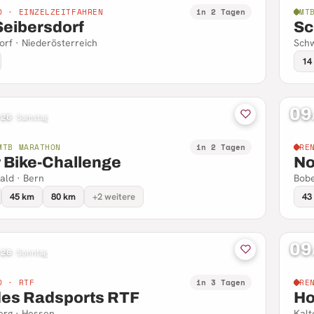
D · EINZELZEITFAHREN
in 2 Tagen
MT
Seibersdorf
Sc
orf · Niederösterreich
Schw
14
09
 26
·
Samstag
MTB MARATHON
in 2 Tagen
RE
r Bike-Challenge
No
ald · Bern
Bobe
45 km
80 km
+2 weitere
43
09
 26
·
Sonntag
D · RTF
in 3 Tagen
RE
des Radsports RTF
Ho
rg · Hessen
Kalt