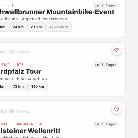
B · CTF
in 2 Tagen
hwellbrunner Mountainbike-Event
ellbrunn · Appenzell Innerrhoden
 km
34 km
61 km
+2 weitere
AUG 26
·
Sonntag
NNRAD · RTF
in 3 Tagen
rdpfalz Tour
nheim · Rheinland-Pfalz
 km
73 km
110 km
AUG 26
·
Sonntag
NNRAD · RADMARATHON
in 3 Tagen
lsteiner Wellenritt
enkirchen · Schleswig-Holstein