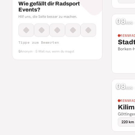
Wie gefällt dir Radsport
Events?
Hilf uns, die Seite besser zu machen.
08
AUG
RENNRA
Stad
Tippe zum Bewerten
Borken-H
🔒
Anonym · E-Mail nur, wenn du magst
08
AUG
RENNRA
Kili
Göttinge
220 km