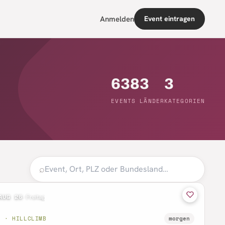
Anmelden
Event eintragen
638
3
3
EVENTS
LÄNDER
KATEGORIEN
⌕
AUG 26
·
Freitag
B · HILLCLIMB
morgen