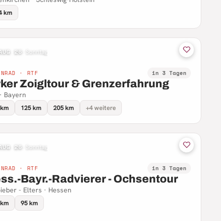
4 km
AUG 26
·
Sonntag
NNRAD · RTF
in 3 Tagen
rker Zoigltour & Grenzerfahrung
 · Bayern
 km
125 km
205 km
+4 weitere
AUG 26
·
Sonntag
NNRAD · RTF
in 3 Tagen
ss.-Bayr.-Radvierer - Ochsentour
ieber - Elters · Hessen
 km
95 km