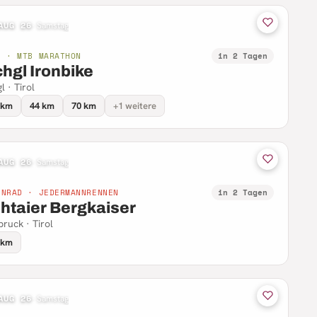
AUG 26
·
Samstag
B · MTB MARATHON
in 2 Tagen
chgl Ironbike
l · Tirol
 km
44 km
70 km
+1 weitere
AUG 26
·
Samstag
NNRAD · JEDERMANNRENNEN
in 2 Tagen
htaier Bergkaiser
bruck · Tirol
 km
AUG 26
·
Samstag