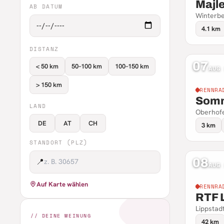
Majl
AB DATUM
Winterbe
4.1 km
DISTANZ
07
< 50 km
50–100 km
100–150 km
AUG
> 150 km
RENNRA
Somm
LAND
Oberhofe
DE
AT
CH
3 km
STANDORT (PLZ)
08
📍
AUG
Auf Karte wählen
RENNRA
RTF 
Lippstad
// DEINE MEINUNG
42 km