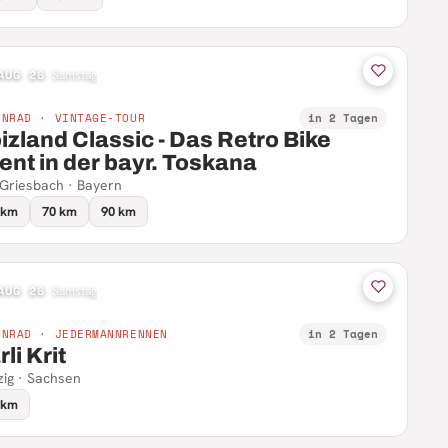
AUG 26
·
Samstag
NNRAD · VINTAGE-TOUR
in 2 Tagen
izland Classic - Das Retro Bike
ent in der bayr. Toskana
Griesbach · Bayern
 km
70 km
90 km
AUG 26
·
Samstag
NNRAD · JEDERMANNRENNEN
in 2 Tagen
li Krit
zig · Sachsen
 km