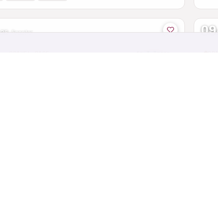
09
 26
·
Sonntag
 · GRAVEL RACE
in 3 Tagen
GR
her See Gravel
Pi
h · Rheinland-Pfalz
Pirk
65
09
 26
·
Sonntag
CTF
in 3 Tagen
MT
en Spuren des Maltriz
Ta
erg · Saarland
Rock
44 km
56 km
+1 weitere
42
09