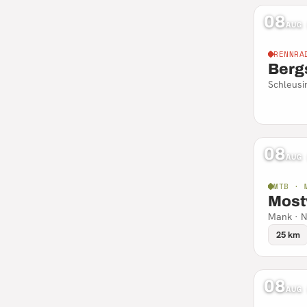
08
AUG
RENNRA
Berg
Schleusi
08
AUG
MTB · 
Most
Mank · N
25 km
08
AUG