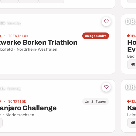
08
 26
·
Samstag
D · TRIATHLON
Ausgebucht
RE
twerke Borken Triathlon
Ho
Ev
oxfeld · Nordrhein-Westfalen
Bad 
40
08
 26
·
Samstag
D · SONSTIGE
in 2 Tagen
RE
manjaro Challenge
Kar
n · Niedersachsen
Leip
45