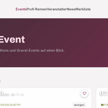
Events
Profi-Rennen
Veranstalter
News
Merkliste
Event
hons und Gravel-Events auf einen Blick.
S
9
07
AUG 26
·
Fr–So
CROSSCOUNTRY
morgen
MT