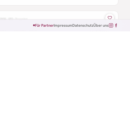
AUG 26
·
Sonntag
Für Partner
Impressum
Datenschutz
Über uns
AVEL · GRAVEL TOUR
in 3 Tagen
rker Grenzerfahrung Gravel
 · Bayern
 km
AUG 26
·
Sonntag
B · CTF
in 3 Tagen
g des Radsports CTF
enberg · Hessen
 km
63 km
79 km