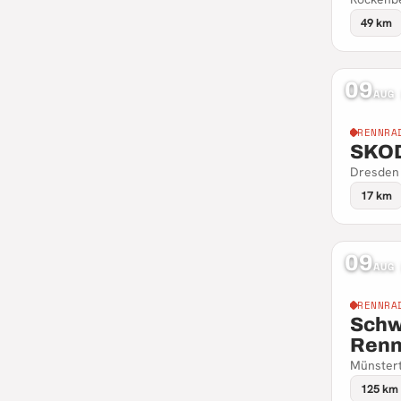
49 km
09
AUG
RENNRA
SKOD
Dresden
17 km
09
AUG
RENNRA
Schw
Renn
Münster
125 km