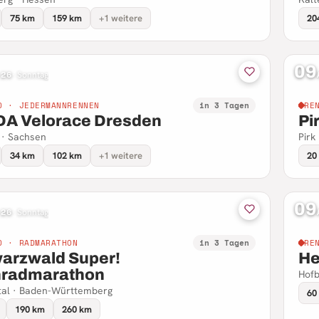
75 km
159 km
+1 weitere
20
09
 26
·
Sonntag
D · JEDERMANNRENNEN
in 3 Tagen
RE
A Velorace Dresden
Pi
 · Sachsen
Pirk
34 km
102 km
+1 weitere
20
09
 26
·
Sonntag
D · RADMARATHON
in 3 Tagen
RE
arzwald Super!
He
radmarathon
Hofb
tal · Baden-Württemberg
60
190 km
260 km