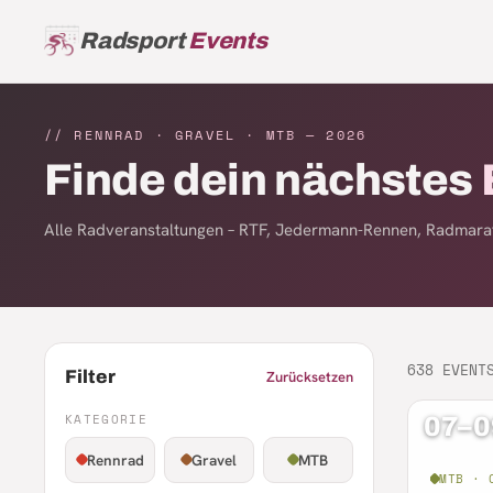
Radsport
Events
// RENNRAD · GRAVEL · MTB —
2026
Finde dein nächstes
Alle Radveranstaltungen – RTF, Jedermann-Rennen, Radmarat
638
EVENT
Filter
Zurücksetzen
KATEGORIE
07–0
Rennrad
Gravel
MTB
MTB · 