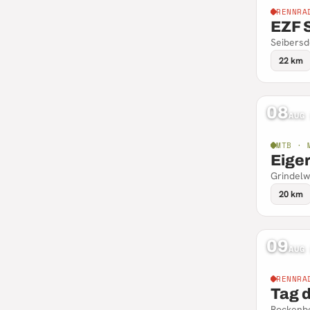
RENNRA
EZF 
Seibersd
22 km
08
AUG
MTB · 
Eige
Grindelw
20 km
09
AUG
RENNRA
Tag 
Rockenbe