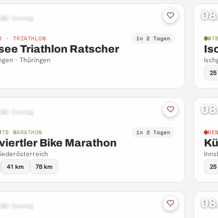
08
 26
·
Samstag
D · TRIATHLON
in 2 Tagen
MT
see Triathlon Ratscher
Is
ngen · Thüringen
Ischg
25
08
 26
·
Samstag
MTB MARATHON
in 2 Tagen
RE
viertler Bike Marathon
Kü
iederösterreich
Inns
41 km
78 km
25
08
 26
·
Samstag