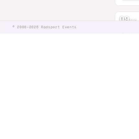
09
AUG
© 2008–2026 Radsport Events
GRAVEL
Laac
Nickenic
70 km
09
AUG
MTB · 
Auf d
Riegelsb
35 km
09