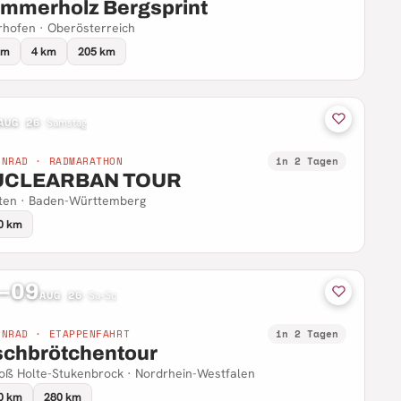
mmerholz Bergsprint
hofen · Oberösterreich
km
4 km
205 km
AUG 26
·
Samstag
NNRAD · RADMARATHON
in 2 Tagen
UCLEARBAN TOUR
ten · Baden-Württemberg
0 km
–09
AUG 26
·
Sa–So
NNRAD · ETAPPENFAHRT
in 2 Tagen
schbrötchentour
oß Holte-Stukenbrock · Nordrhein-Westfalen
0 km
280 km