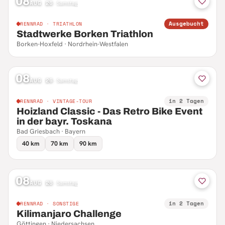
08
AUG 26
·
Samstag
Ausgebucht
RENNRAD · TRIATHLON
Stadtwerke Borken Triathlon
Borken-Hoxfeld · Nordrhein-Westfalen
08
AUG 26
·
Samstag
in 2 Tagen
RENNRAD · VINTAGE-TOUR
Hoizland Classic - Das Retro Bike Event
in der bayr. Toskana
Bad Griesbach · Bayern
40 km
70 km
90 km
08
AUG 26
·
Samstag
in 2 Tagen
RENNRAD · SONSTIGE
Kilimanjaro Challenge
Göttingen · Niedersachsen