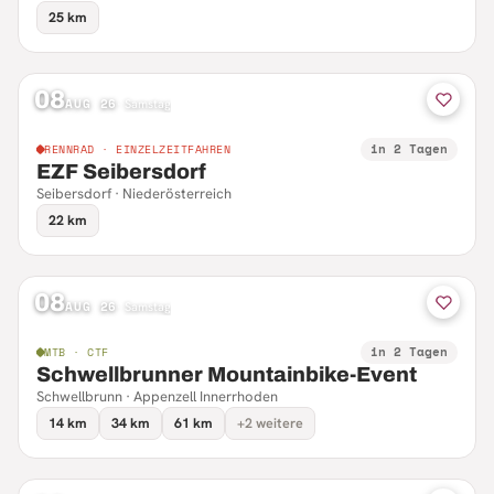
25 km
08
AUG 26
·
Samstag
in 2 Tagen
RENNRAD · EINZELZEITFAHREN
EZF Seibersdorf
Seibersdorf · Niederösterreich
22 km
08
AUG 26
·
Samstag
in 2 Tagen
MTB · CTF
Schwellbrunner Mountainbike-Event
Schwellbrunn · Appenzell Innerrhoden
14 km
34 km
61 km
+2 weitere