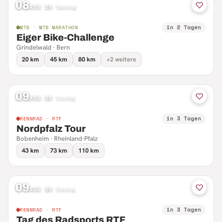
08
AUG 26
·
Samstag
in 2 Tagen
MTB · MTB MARATHON
Eiger Bike-Challenge
Grindelwald · Bern
20 km
45 km
80 km
+2 weitere
09
AUG 26
·
Sonntag
in 3 Tagen
RENNRAD · RTF
Nordpfalz Tour
Bobenheim · Rheinland-Pfalz
43 km
73 km
110 km
09
AUG 26
·
Sonntag
in 3 Tagen
RENNRAD · RTF
Tag des Radsports RTF