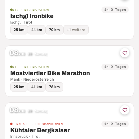
in 2 Tagen
MTB · MTB MARATHON
Ischgl Ironbike
Ischgl · Tirol
25 km
44 km
70 km
+1 weitere
08
AUG 26
·
Samstag
in 2 Tagen
MTB · MTB MARATHON
Mostviertler Bike Marathon
Mank · Niederösterreich
25 km
41 km
78 km
08
AUG 26
·
Samstag
in 2 Tagen
RENNRAD · JEDERMANNRENNEN
Kühtaier Bergkaiser
Innsbruck · Tirol