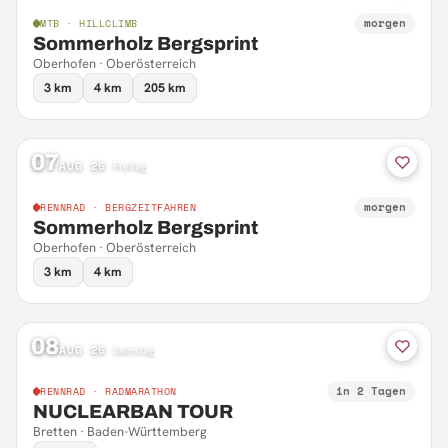
morgen
MTB · HILLCLIMB
Sommerholz Bergsprint
Oberhofen · Oberösterreich
3 km
4 km
205 km
07
AUG 26
·
Freitag
morgen
RENNRAD · BERGZEITFAHREN
Sommerholz Bergsprint
Oberhofen · Oberösterreich
3 km
4 km
08
AUG 26
·
Samstag
in 2 Tagen
RENNRAD · RADMARATHON
NUCLEARBAN TOUR
Bretten · Baden-Württemberg