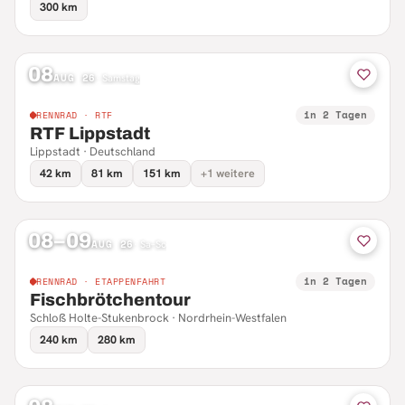
300 km
08
AUG 26
·
Samstag
in 2 Tagen
RENNRAD · RTF
RTF Lippstadt
Lippstadt · Deutschland
42 km
81 km
151 km
+1 weitere
08–09
AUG 26
·
Sa–So
in 2 Tagen
RENNRAD · ETAPPENFAHRT
Fischbrötchentour
Schloß Holte-Stukenbrock · Nordrhein-Westfalen
240 km
280 km