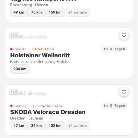
Rockenberg · Hessen
49 km
75 km
159 km
+1 weitere
09
AUG 26
·
Sonntag
in 3 Tagen
RENNRAD · RADMARATHON
Holsteiner Wellenritt
Kaltenkirchen · Schleswig-Holstein
204 km
09
AUG 26
·
Sonntag
in 3 Tagen
RENNRAD · JEDERMANNRENNEN
SKODA Velorace Dresden
Dresden · Sachsen
17 km
34 km
102 km
+1 weitere