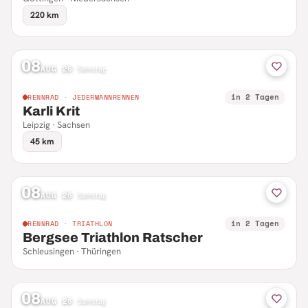
220 km
08
AUG 26
·
Samstag
in 2 Tagen
RENNRAD · JEDERMANNRENNEN
Karli Krit
Leipzig · Sachsen
45 km
08
AUG 26
·
Samstag
in 2 Tagen
RENNRAD · TRIATHLON
Bergsee Triathlon Ratscher
Schleusingen · Thüringen
08
AUG 26
·
Samstag