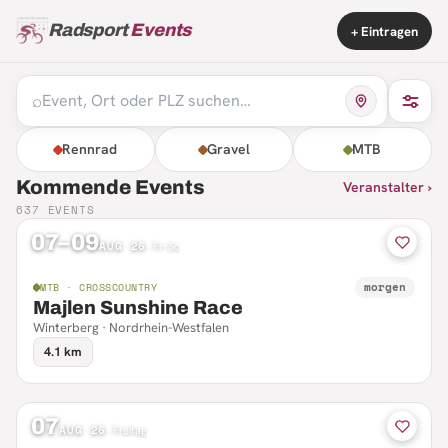
Radsport
Events
+ Eintragen
⌕
Rennrad
Gravel
MTB
Kommende Events
Veranstalter ›
637
EVENTS
07–09
AUG 26
·
Fr–So
morgen
MTB · CROSSCOUNTRY
Majlen Sunshine Race
Winterberg · Nordrhein-Westfalen
4.1 km
07
AUG 26
·
Freitag