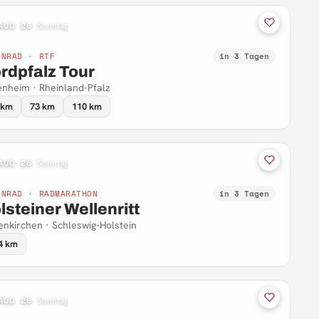
AUG 26
·
Sonntag
NNRAD · RTF
in 3 Tagen
rdpfalz Tour
nheim · Rheinland-Pfalz
 km
73 km
110 km
AUG 26
·
Sonntag
NNRAD · RADMARATHON
in 3 Tagen
lsteiner Wellenritt
enkirchen · Schleswig-Holstein
4 km
AUG 26
·
Sonntag