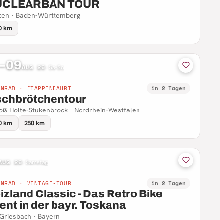
UCLEARBAN TOUR
ten · Baden-Württemberg
0 km
–09
AUG 26
·
Sa–So
NNRAD · ETAPPENFAHRT
in 2 Tagen
schbrötchentour
oß Holte-Stukenbrock · Nordrhein-Westfalen
0 km
280 km
AUG 26
·
Samstag
NNRAD · VINTAGE-TOUR
in 2 Tagen
izland Classic - Das Retro Bike
ent in der bayr. Toskana
Griesbach · Bayern