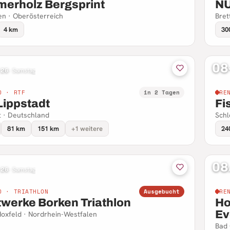
erholz Bergsprint
N
n · Oberösterreich
Bret
4 km
30
08
 26
·
Samstag
D · RTF
in 2 Tagen
RE
Lippstadt
Fi
t · Deutschland
Schl
81 km
151 km
+1 weitere
24
08
 26
·
Samstag
D · TRIATHLON
Ausgebucht
RE
twerke Borken Triathlon
Ho
Ev
oxfeld · Nordrhein-Westfalen
Bad 