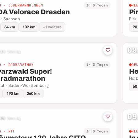
D · JEDERMANNRENNEN
in 3 Tagen
RE
A Velorace Dresden
Pi
 · Sachsen
Pirk
34 km
102 km
+1 weitere
20
09
 26
·
Sonntag
D · RADMARATHON
in 3 Tagen
RE
arzwald Super!
He
radmarathon
Hofb
tal · Baden-Württemberg
60
190 km
260 km
09
 26
·
Sonntag
D · RTF
in 3 Tagen
RE
läumstour 120 Jahre CITO
In