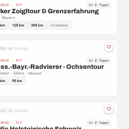
NNRAD · RTF
in 3 Tagen
rker Zoigltour & Grenzerfahrung
 · Bayern
 km
125 km
205 km
+4 weitere
AUG 26
·
Sonntag
NNRAD · RTF
in 3 Tagen
ss.-Bayr.-Radvierer - Ochsentour
ieber - Elters · Hessen
 km
95 km
AUG 26
·
Sonntag
NNRAD · RTF
in 3 Tagen
 die Holsteinische Schweiz