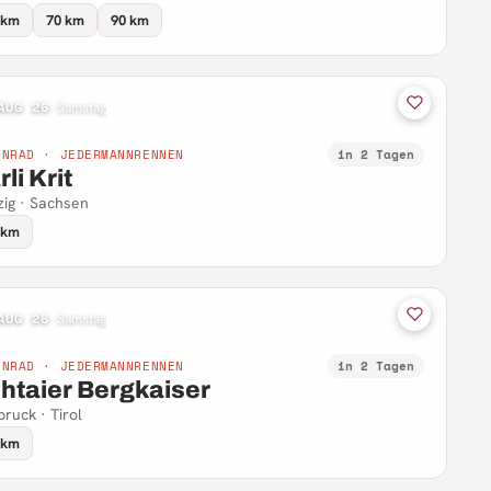
 km
70 km
90 km
AUG 26
·
Samstag
NNRAD · JEDERMANNRENNEN
in 2 Tagen
li Krit
zig · Sachsen
 km
AUG 26
·
Samstag
NNRAD · JEDERMANNRENNEN
in 2 Tagen
htaier Bergkaiser
bruck · Tirol
 km