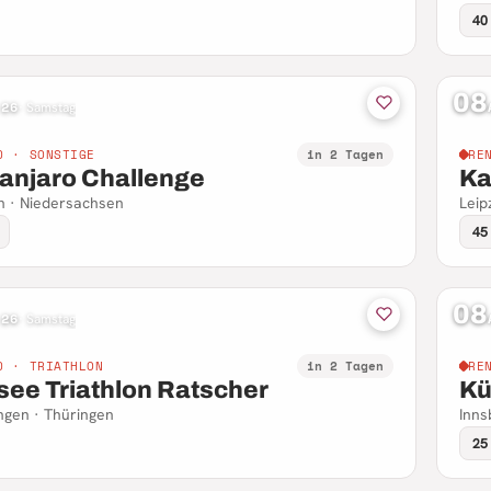
40
08
 26
·
Samstag
D · SONSTIGE
in 2 Tagen
RE
manjaro Challenge
Kar
n · Niedersachsen
Leip
45
08
 26
·
Samstag
D · TRIATHLON
in 2 Tagen
RE
see Triathlon Ratscher
Kü
ngen · Thüringen
Inns
25