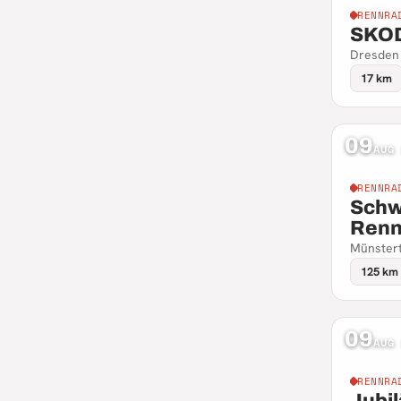
RENNRA
SKOD
Dresden
17 km
09
AUG
RENNRA
Schw
Renn
Münster
125 km
09
AUG
RENNRA
Jubi