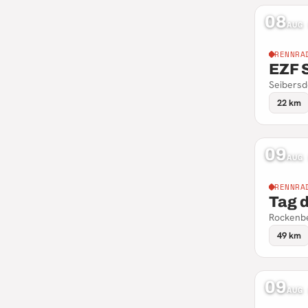
08
AUG
RENNRA
EZF 
Seibersd
22 km
09
AUG
RENNRA
Tag 
Rockenbe
49 km
09
AUG