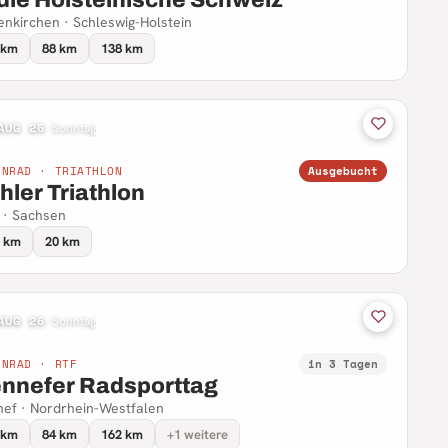
enkirchen · Schleswig-Holstein
 km
88 km
138 km
AUG 26
·
Sonntag
NNRAD · TRIATHLON
Ausgebucht
hler Triathlon
 · Sachsen
9 km
20 km
AUG 26
·
Sonntag
NNRAD · RTF
in 3 Tagen
nnefer Radsporttag
ef · Nordrhein-Westfalen
 km
84 km
162 km
+1 weitere