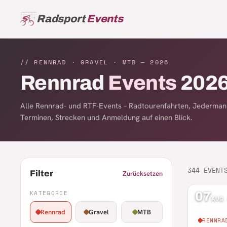
Radsport
Events
// RENNRAD · GRAVEL · MTB —
2026
Rennrad
Events
202
Alle Rennrad- und RTF-Events – Radtourenfahrten, Jederma
Terminen, Strecken und Anmeldung auf einen Blick.
344
EVENT
Filter
Zurücksetzen
KATEGORIE
07
AUG
Rennrad
Gravel
MTB
RENNRA