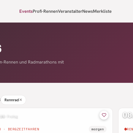
Events
Profi-Rennen
Veranstalter
News
Merkliste
6
nn-Rennen und Radmarathons mit
S
Rennrad
✕
08
 26
·
Freitag
D · BERGZEITFAHREN
morgen
RE