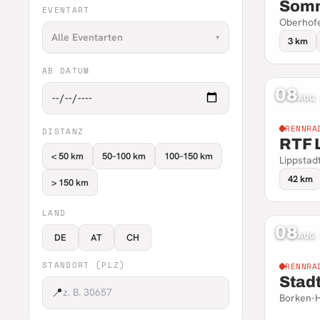
Somm
EVENTART
Oberhofe
Alle Eventarten
▾
3 km
AB DATUM
08
AUG
RENNRA
DISTANZ
RTF 
< 50 km
50–100 km
100–150 km
Lippstad
42 km
> 150 km
LAND
08
AUG
DE
AT
CH
STANDORT (PLZ)
RENNRA
Stad
📍
Borken-H