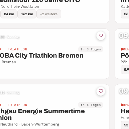
 Nordrhein-Westfalen
Kalt
84 km
162 km
+2 weitere
56
09
 26
·
Sonntag
D · TRIATHLON
in 3 Tagen
RE
BA City Triathlon Bremen
Pö
· Bremen
Pöhl
5.
09
 26
·
Sonntag
D · TRIATHLON
in 3 Tagen
RE
chgau Energie Summertime
He
hlon
Henn
-Neuthard · Baden-Württemberg
53