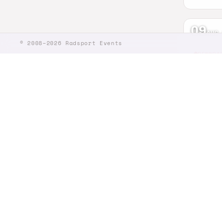
09
AUG
© 2008–2026 Radsport Events
RENNRA
Dilli
Bad Zurz
51 km
10–
RENNRA
Race
St. Geor
2200 k
12