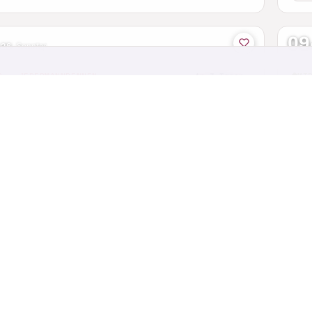
09
 26
·
Sonntag
D · JEDERMANNRENNEN
in 3 Tagen
MT
er Classic - Gipfel Granfondo
sl
ach · Aargau
Brug
80 km
131 km
33
16
12
AUG 26
·
Mo–So
D · RADMARATHON
in 4 Tagen
RE
 around Austria
Ze
gen im Attergau · Oberösterreich
Köln
m
16
12