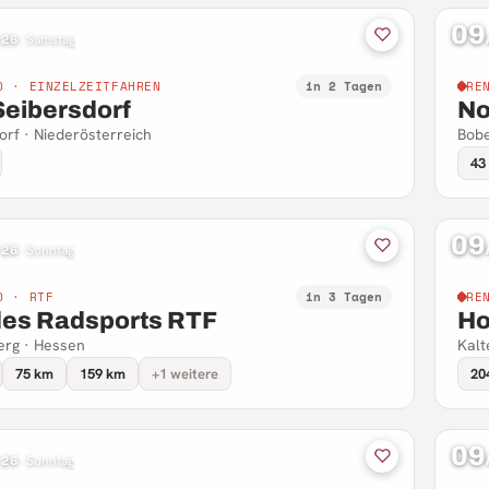
09
 26
·
Samstag
D · EINZELZEITFAHREN
in 2 Tagen
RE
Seibersdorf
No
orf · Niederösterreich
Bobe
43
09
 26
·
Sonntag
D · RTF
in 3 Tagen
RE
des Radsports RTF
Ho
rg · Hessen
Kalt
75 km
159 km
+1 weitere
20
09
 26
·
Sonntag