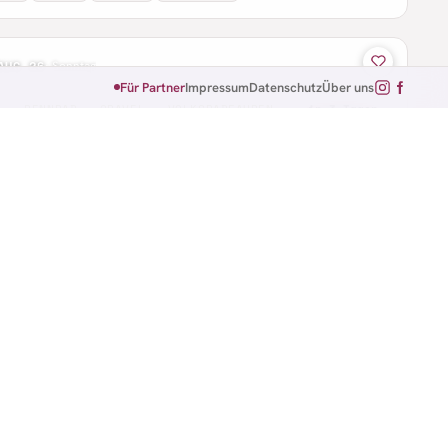
AUG 26
·
Sonntag
Für Partner
Impressum
Datenschutz
Über uns
B · RENNRAD · GRAVEL · VOLKSRADFAHREN
in 3 Tagen
owUp Brugg Regio
g · Aargau
 km
AUG 26
·
Mittwoch
NNRAD · EINZELZEITFAHREN
in 6 Tagen
itfahren 'op d'r Panzerstross' #7
 · Nordrhein-Westfalen
.5 km
–16