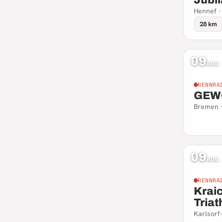
Hennef ·
28 km
09
AUG
RENNRA
GEWO
Bremen 
09
AUG
RENNRA
Krai
Triat
Karlsorf