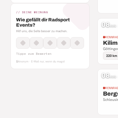
// DEINE MEINUNG
Wie gefällt dir Radsport
08
Events?
AUG
Hilf uns, die Seite besser zu machen.
RENNRA
Kili
Göttinge
Tippe zum Bewerten
220 km
🔒
Anonym · E-Mail nur, wenn du magst
08
AUG
RENNRA
Berg
Schleusi