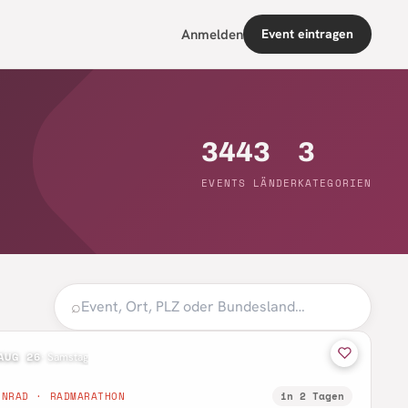
Anmelden
Event eintragen
344
3
3
EVENTS
LÄNDER
KATEGORIEN
⌕
AUG 26
·
Samstag
NNRAD · RADMARATHON
in 2 Tagen