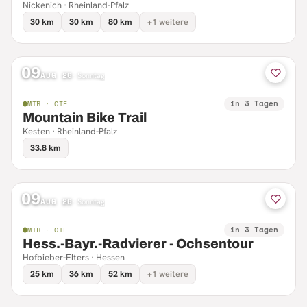
Nickenich · Rheinland-Pfalz
30 km
30 km
80 km
+1 weitere
09
AUG 26
·
Sonntag
in 3 Tagen
MTB · CTF
Mountain Bike Trail
Kesten · Rheinland-Pfalz
33.8 km
09
AUG 26
·
Sonntag
in 3 Tagen
MTB · CTF
Hess.-Bayr.-Radvierer - Ochsentour
Hofbieber-Elters · Hessen
25 km
36 km
52 km
+1 weitere