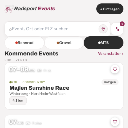
Radsport
Events
+ Eintragen
1
⌕
Rennrad
Gravel
MTB
Kommende Events
Veranstalter ›
205
EVENTS
07–09
AUG 26
·
Fr–So
morgen
MTB · CROSSCOUNTRY
Majlen Sunshine Race
Winterberg · Nordrhein-Westfalen
4.1 km
07
AUG 26
·
Freitag