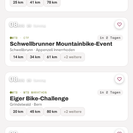
25 km
41 km
78 km
08
AUG 26
·
Samstag
in 2 Tagen
MTB · CTF
Schwellbrunner Mountainbike-Event
Schwellbrunn · Appenzell Innerrhoden
14 km
34 km
61 km
+2 weitere
08
AUG 26
·
Samstag
in 2 Tagen
MTB · MTB MARATHON
Eiger Bike-Challenge
Grindelwald · Bern
20 km
45 km
80 km
+2 weitere