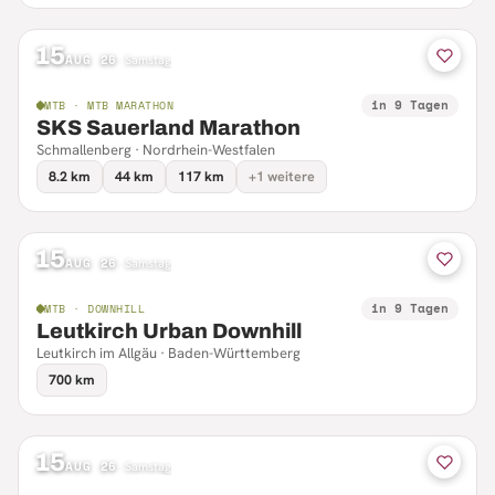
15
AUG 26
·
Samstag
in 9 Tagen
MTB · MTB MARATHON
SKS Sauerland Marathon
Schmallenberg · Nordrhein-Westfalen
8.2 km
44 km
117 km
+1 weitere
15
AUG 26
·
Samstag
in 9 Tagen
MTB · DOWNHILL
Leutkirch Urban Downhill
Leutkirch im Allgäu · Baden-Württemberg
700 km
15
AUG 26
·
Samstag