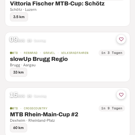
Vittoria Fischer MTB-Cup: Schötz
Schötz · Luzern
3.5 km
09
AUG 26
·
Sonntag
in 3 Tagen
MTB · RENNRAD · GRAVEL · VOLKSRADFAHREN
slowUp Brugg Regio
Brugg · Aargau
33 km
15
AUG 26
·
Samstag
in 9 Tagen
MTB · CROSSCOUNTRY
MTB Rhein-Main-Cup #2
Dexheim · Rheinland-Pfalz
60 km