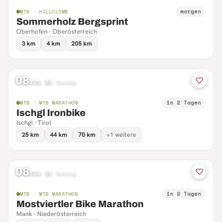
morgen
MTB · HILLCLIMB
Sommerholz Bergsprint
Oberhofen · Oberösterreich
3 km
4 km
205 km
08
AUG 26
·
Samstag
in 2 Tagen
MTB · MTB MARATHON
Ischgl Ironbike
Ischgl · Tirol
25 km
44 km
70 km
+1 weitere
08
AUG 26
·
Samstag
in 2 Tagen
MTB · MTB MARATHON
Mostviertler Bike Marathon
Mank · Niederösterreich