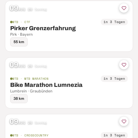
09
AUG 26
·
Sonntag
in 3 Tagen
MTB · CTF
Pirker Grenzerfahrung
Pirk · Bayern
55 km
09
AUG 26
·
Sonntag
in 3 Tagen
MTB · MTB MARATHON
Bike Marathon Lumnezia
Lumbrein · Graubünden
38 km
09
AUG 26
·
Sonntag
in 3 Tagen
MTB · CROSSCOUNTRY