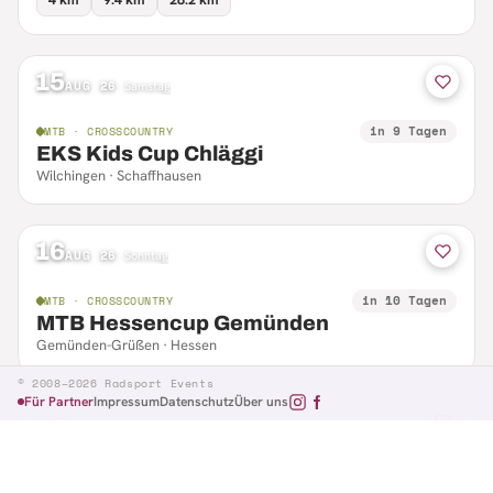
15
AUG 26
·
Samstag
in 9 Tagen
MTB · CROSSCOUNTRY
EKS Kids Cup Chläggi
Wilchingen · Schaffhausen
16
AUG 26
·
Sonntag
in 10 Tagen
MTB · CROSSCOUNTRY
MTB Hessencup Gemünden
Gemünden-Grüßen · Hessen
© 2008–2026 Radsport Events
Für Partner
Impressum
Datenschutz
Über uns
16
AUG 26
·
Sonntag
in 10 Tagen
MTB · CTF
Losheimer Radsporttag