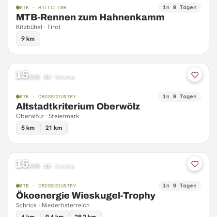
in 9 Tagen
MTB · HILLCLIMB
MTB-Rennen zum Hahnenkamm
Kitzbühel · Tirol
9 km
15
AUG 26
·
Samstag
in 9 Tagen
MTB · CROSSCOUNTRY
Altstadtkriterium Oberwölz
Oberwölz · Steiermark
5 km
21 km
15
AUG 26
·
Samstag
in 9 Tagen
MTB · CROSSCOUNTRY
Ökoenergie Wieskugel-Trophy
Schrick · Niederösterreich
4 km
9.4 km
28.2 km