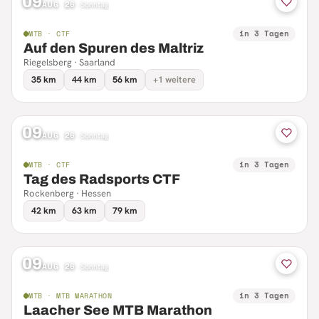
09
AUG 26
·
Sonntag
in 3 Tagen
MTB · CTF
Auf den Spuren des Maltriz
Riegelsberg · Saarland
35 km
44 km
56 km
+1 weitere
09
AUG 26
·
Sonntag
in 3 Tagen
MTB · CTF
Tag des Radsports CTF
Rockenberg · Hessen
42 km
63 km
79 km
09
AUG 26
·
Sonntag
in 3 Tagen
MTB · MTB MARATHON
Laacher See MTB Marathon