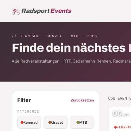
Radsport
Events
// RENNRAD · GRAVEL · MTB —
2026
Finde dein nächstes
Alle Radveranstaltungen – RTF, Jedermann-Rennen, Radmarat
638
EVENT
Filter
Zurücksetzen
KATEGORIE
05
AUG
Rennrad
Gravel
MTB
RENNRA