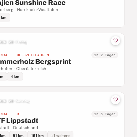
jlen Sunshine Race
erberg · Nordrhein-Westfalen
1 km
AUG 26
·
Freitag
NNRAD · BERGZEITFAHREN
in 2 Tagen
mmerholz Bergsprint
hofen · Oberösterreich
km
4 km
AUG 26
·
Samstag
NNRAD · RTF
in 3 Tagen
F Lippstadt
stadt · Deutschland
 km
81 km
151 km
+1 weitere