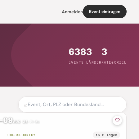
Anmelden
Event eintragen
638
3
3
EVENTS
LÄNDER
KATEGORIEN
⌕
–09
AUG 26
·
Fr–So
B · CROSSCOUNTRY
in 2 Tagen