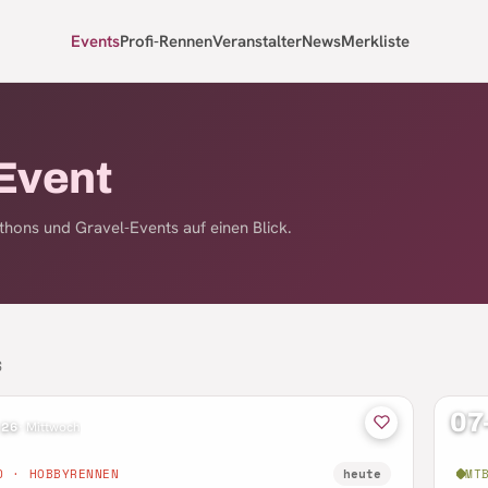
Events
Profi-Rennen
Veranstalter
News
Merkliste
Event
hons und Gravel-Events auf einen Blick.
S
07
 26
·
Mittwoch
D · HOBBYRENNEN
heute
MT