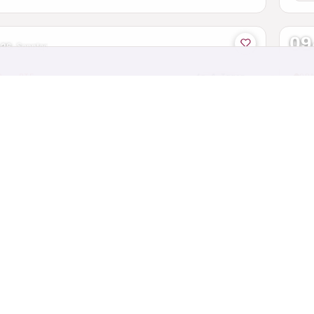
09
 26
·
Sonntag
D · RTF
in 4 Tagen
GR
.-Bayr.-Radvierer - Ochsentour
La
r - Elters · Hessen
Nick
95 km
70
09
 26
·
Sonntag
 · GRAVEL TOUR
in 4 Tagen
MT
er Grenzerfahrung Gravel
Au
yern
Rieg
35
09