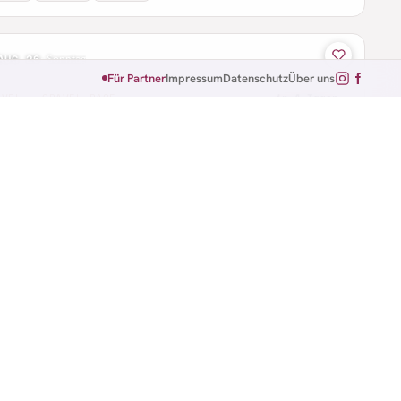
AUG 26
·
Sonntag
Für Partner
Impressum
Datenschutz
Über uns
AVEL · GRAVEL RACE
in 4 Tagen
acher See Gravel
enich · Rheinland-Pfalz
 km
AUG 26
·
Sonntag
B · CTF
in 4 Tagen
f den Spuren des Maltriz
elsberg · Saarland
 km
44 km
56 km
+1 weitere