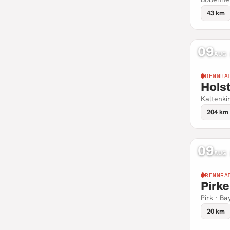
43 km
09
AUG
RENNRA
Holst
Kaltenki
204 km
09
AUG
RENNRA
Pirke
Pirk · Ba
20 km