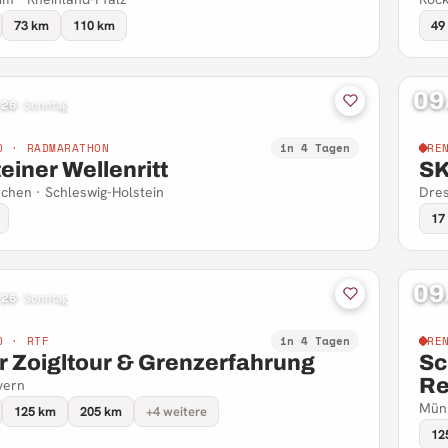
73 km
110 km
49
09
 26
·
Sonntag
D · RADMARATHON
in 4 Tagen
RE
einer Wellenritt
SK
rchen · Schleswig-Holstein
Dres
17
09
 26
·
Sonntag
D · RTF
in 4 Tagen
RE
r Zoigltour & Grenzerfahrung
Sc
Re
yern
Müns
125 km
205 km
+4 weitere
12