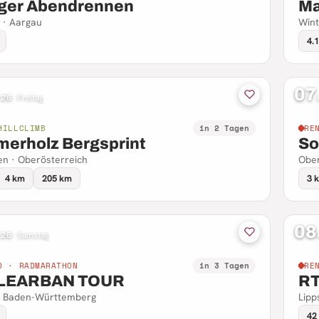
ger Abendrennen
Ma
 · Aargau
Wint
4.
07
 26
·
Freitag
HILLCLIMB
in 2 Tagen
RE
erholz Bergsprint
So
n · Oberösterreich
Ober
4 km
205 km
3 
08
 26
·
Samstag
D · RADMARATHON
in 3 Tagen
RE
LEARBAN TOUR
RT
· Baden-Württemberg
Lipp
42