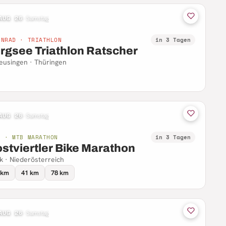
AUG 26
·
Samstag
NNRAD · TRIATHLON
in 3 Tagen
rgsee Triathlon Ratscher
eusingen · Thüringen
AUG 26
·
Samstag
B · MTB MARATHON
in 3 Tagen
stviertler Bike Marathon
 · Niederösterreich
 km
41 km
78 km
AUG 26
·
Samstag