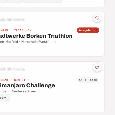
AUG 26
·
Samstag
NNRAD · TRIATHLON
Ausgebucht
adtwerke Borken Triathlon
en-Hoxfeld · Nordrhein-Westfalen
AUG 26
·
Samstag
NNRAD · SONSTIGE
in 3 Tagen
limanjaro Challenge
ingen · Niedersachsen
0 km