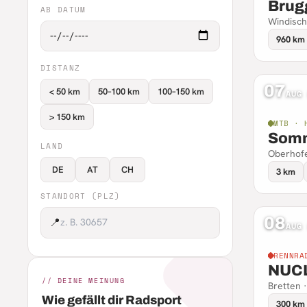
Brug
AB DATUM
Windisch
960 km
DISTANZ
07
< 50 km
50–100 km
100–150 km
AUG
> 150 km
MTB · 
Somm
LAND
Oberhofe
DE
AT
CH
3 km
STANDORT (PLZ)
08
📍
AUG
RENNRA
NUC
// DEINE MEINUNG
Bretten 
Wie gefällt dir Radsport
300 km