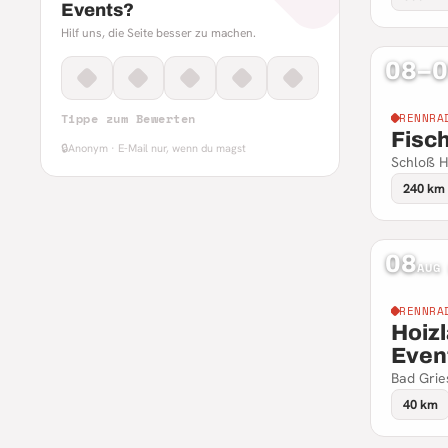
Events?
Hilf uns, die Seite besser zu machen.
08–
Tippe zum Bewerten
RENNRA
Fisc
🔒
Anonym · E-Mail nur, wenn du magst
Schloß H
240 km
08
AUG
RENNRA
Hoizl
Event
Bad Grie
40 km