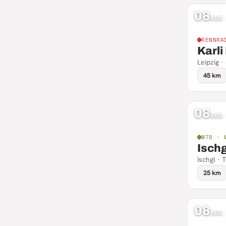
08
AUG
RENNRA
Karli 
Leipzig 
45 km
08
AUG
MTB · 
Ischg
Ischgl · T
25 km
08
AUG