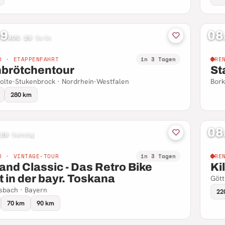
09
08
AUG 26
·
Sa–So
D · ETAPPENFAHRT
in 3 Tagen
RE
hbrötchentour
St
olte-Stukenbrock · Nordrhein-Westfalen
Bork
280 km
08
 26
·
Samstag
D · VINTAGE-TOUR
in 3 Tagen
RE
and Classic - Das Retro Bike
Ki
 in der bayr. Toskana
Gött
sbach · Bayern
22
70 km
90 km