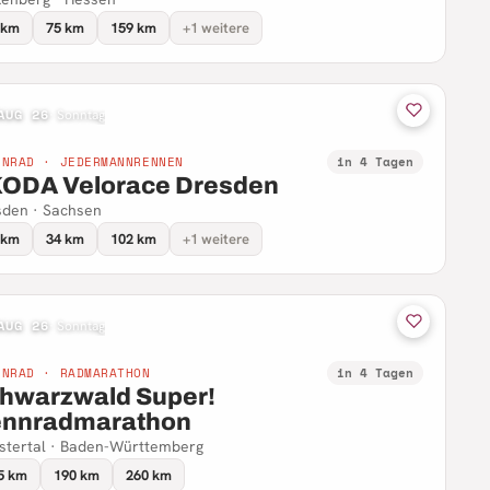
 km
75 km
159 km
+1 weitere
AUG 26
·
Sonntag
NNRAD · JEDERMANNRENNEN
in 4 Tagen
ODA Velorace Dresden
den · Sachsen
 km
34 km
102 km
+1 weitere
AUG 26
·
Sonntag
NNRAD · RADMARATHON
in 4 Tagen
hwarzwald Super!
nnradmarathon
tertal · Baden-Württemberg
5 km
190 km
260 km