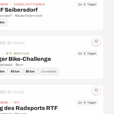
NNRAD · EINZELZEITFAHREN
in 3 Tagen
F Seibersdorf
ersdorf · Niederösterreich
 km
AUG 26
·
Samstag
B · MTB MARATHON
in 3 Tagen
ger Bike-Challenge
delwald · Bern
 km
45 km
80 km
+2 weitere
AUG 26
·
Sonntag
NNRAD · RTF
in 4 Tagen
g des Radsports RTF
enberg · Hessen