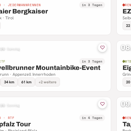
D · JEDERMANNRENNEN
in 3 Tagen
RE
aier Bergkaiser
EZ
 · Tirol
Seib
22
08
 26
·
Samstag
CTF
in 3 Tagen
MT
ellbrunner Mountainbike-Event
Ei
runn · Appenzell Innerrhoden
Grin
34 km
61 km
+2 weitere
20
09
 26
·
Sonntag
D · RTF
in 4 Tagen
RE
pfalz Tour
Ta
m · Rheinland-Pfalz
Rock