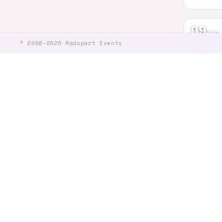
09
AUG
© 2008–2026 Radsport Events
RENNRA
Hess
Hofbiebe
60 km
09
AUG
GRAVEL
Pirk
Pirk · Ba
65 km
09