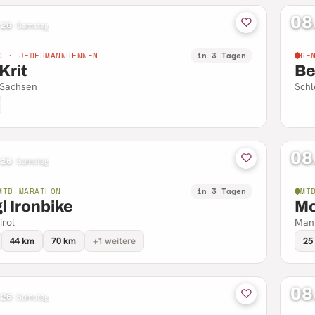
08
 26
·
Samstag
D · JEDERMANNRENNEN
in 3 Tagen
RE
Krit
Be
· Sachsen
Schl
08
 26
·
Samstag
MTB MARATHON
in 3 Tagen
MT
l Ironbike
Mo
irol
Mank
44 km
70 km
+1 weitere
25
08
 26
·
Samstag