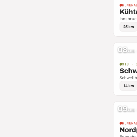
RENNRA
Küht
Innsbruck
25 km
08
AUG
MTB · 
Schw
Schwellb
14 km
09
AUG
RENNRA
Nord
Bobenhei