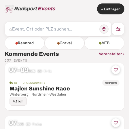
Radsport
Events
+ Eintragen
⌕
Rennrad
Gravel
MTB
Kommende Events
Veranstalter ›
637
EVENTS
07–09
AUG 26
·
Fr–So
morgen
MTB · CROSSCOUNTRY
Majlen Sunshine Race
Winterberg · Nordrhein-Westfalen
4.1 km
07
AUG 26
·
Freitag