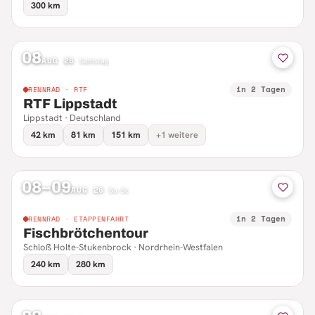
300 km
08
AUG 26
·
Samstag
in 2 Tagen
RENNRAD · RTF
RTF Lippstadt
Lippstadt · Deutschland
42 km
81 km
151 km
+1 weitere
08–09
AUG 26
·
Sa–So
in 2 Tagen
RENNRAD · ETAPPENFAHRT
Fischbrötchentour
Schloß Holte-Stukenbrock · Nordrhein-Westfalen
240 km
280 km