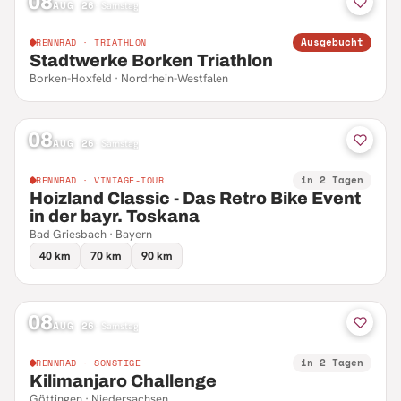
08
AUG 26
·
Samstag
Ausgebucht
RENNRAD · TRIATHLON
Stadtwerke Borken Triathlon
Borken-Hoxfeld · Nordrhein-Westfalen
08
AUG 26
·
Samstag
in 2 Tagen
RENNRAD · VINTAGE-TOUR
Hoizland Classic - Das Retro Bike Event
in der bayr. Toskana
Bad Griesbach · Bayern
40 km
70 km
90 km
08
AUG 26
·
Samstag
in 2 Tagen
RENNRAD · SONSTIGE
Kilimanjaro Challenge
Göttingen · Niedersachsen