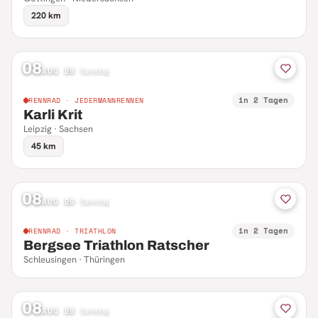
220 km
08
AUG 26
·
Samstag
in 2 Tagen
RENNRAD · JEDERMANNRENNEN
Karli Krit
Leipzig · Sachsen
45 km
08
AUG 26
·
Samstag
in 2 Tagen
RENNRAD · TRIATHLON
Bergsee Triathlon Ratscher
Schleusingen · Thüringen
08
AUG 26
·
Samstag