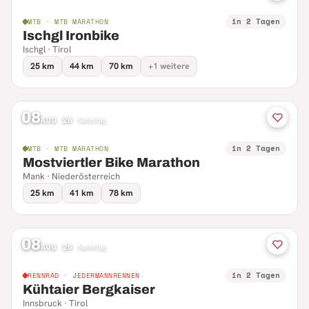
in 2 Tagen
MTB · MTB MARATHON
Ischgl Ironbike
Ischgl · Tirol
25 km
44 km
70 km
+1 weitere
08
AUG 26
·
Samstag
in 2 Tagen
MTB · MTB MARATHON
Mostviertler Bike Marathon
Mank · Niederösterreich
25 km
41 km
78 km
08
AUG 26
·
Samstag
in 2 Tagen
RENNRAD · JEDERMANNRENNEN
Kühtaier Bergkaiser
Innsbruck · Tirol