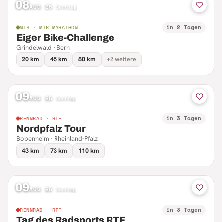
08
AUG 26
·
Samstag
in 2 Tagen
MTB · MTB MARATHON
Eiger Bike-Challenge
Grindelwald · Bern
20 km
45 km
80 km
+2 weitere
09
AUG 26
·
Sonntag
in 3 Tagen
RENNRAD · RTF
Nordpfalz Tour
Bobenheim · Rheinland-Pfalz
43 km
73 km
110 km
09
AUG 26
·
Sonntag
in 3 Tagen
RENNRAD · RTF
Tag des Radsports RTF