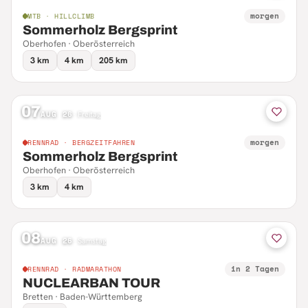
morgen
MTB · HILLCLIMB
Sommerholz Bergsprint
Oberhofen · Oberösterreich
3 km
4 km
205 km
07
AUG 26
·
Freitag
morgen
RENNRAD · BERGZEITFAHREN
Sommerholz Bergsprint
Oberhofen · Oberösterreich
3 km
4 km
08
AUG 26
·
Samstag
in 2 Tagen
RENNRAD · RADMARATHON
NUCLEARBAN TOUR
Bretten · Baden-Württemberg