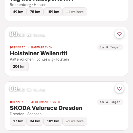
Rockenberg · Hessen
49 km
75 km
159 km
+1 weitere
09
AUG 26
·
Sonntag
in 3 Tagen
RENNRAD · RADMARATHON
Holsteiner Wellenritt
Kaltenkirchen · Schleswig-Holstein
204 km
09
AUG 26
·
Sonntag
in 3 Tagen
RENNRAD · JEDERMANNRENNEN
SKODA Velorace Dresden
Dresden · Sachsen
17 km
34 km
102 km
+1 weitere