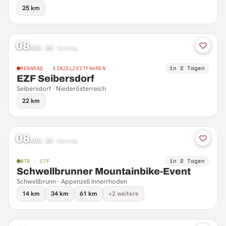
25 km
08
AUG 26
·
Samstag
in 2 Tagen
RENNRAD · EINZELZEITFAHREN
EZF Seibersdorf
Seibersdorf · Niederösterreich
22 km
08
AUG 26
·
Samstag
in 2 Tagen
MTB · CTF
Schwellbrunner Mountainbike-Event
Schwellbrunn · Appenzell Innerrhoden
14 km
34 km
61 km
+2 weitere