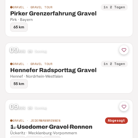
in 2 Tagen
GRAVEL · GRAVEL TOUR
Pirker Grenzerfahrung Gravel
Pirk · Bayern
65 km
09
AUG 26
·
Sonntag
in 2 Tagen
GRAVEL · GRAVEL TOUR
Hennefer Radsporttag Gravel
Hennef · Nordrhein-Westfalen
55 km
09
AUG 26
·
Sonntag
Abgesagt
GRAVEL · JEDERMANNRENNEN
1. Usedomer Gravel Rennen
Ückeritz · Mecklenburg-Vorpommern