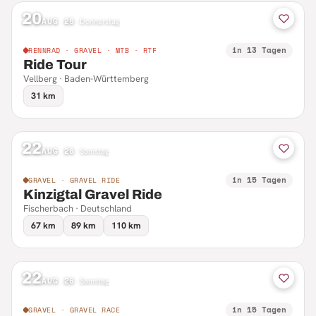
20
AUG 26
·
Donnerstag
in 13 Tagen
RENNRAD · GRAVEL · MTB · RTF
Ride Tour
Vellberg · Baden-Württemberg
31 km
22
AUG 26
·
Samstag
in 15 Tagen
GRAVEL · GRAVEL RIDE
Kinzigtal Gravel Ride
Fischerbach · Deutschland
67 km
89 km
110 km
22
AUG 26
·
Samstag
in 15 Tagen
GRAVEL · GRAVEL RACE