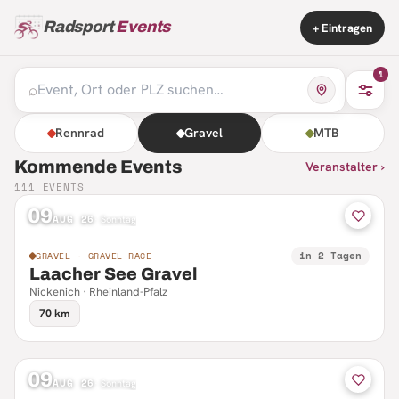
Radsport
Events
+ Eintragen
1
⌕
Rennrad
Gravel
MTB
Kommende Events
Veranstalter ›
111
EVENTS
09
AUG 26
·
Sonntag
in 2 Tagen
GRAVEL · GRAVEL RACE
Laacher See Gravel
Nickenich · Rheinland-Pfalz
70 km
09
AUG 26
·
Sonntag