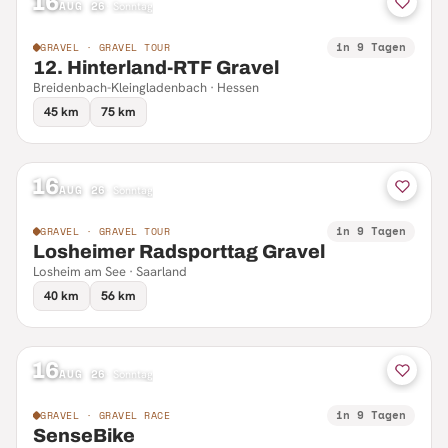
16
AUG 26
·
Sonntag
in 9 Tagen
GRAVEL · GRAVEL TOUR
12. Hinterland-RTF Gravel
Breidenbach-Kleingladenbach · Hessen
45 km
75 km
16
AUG 26
·
Sonntag
in 9 Tagen
GRAVEL · GRAVEL TOUR
Losheimer Radsporttag Gravel
Losheim am See · Saarland
40 km
56 km
16
AUG 26
·
Sonntag
in 9 Tagen
GRAVEL · GRAVEL RACE
SenseBike