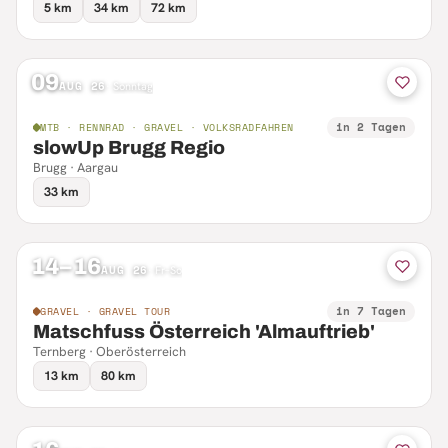
5 km
34 km
72 km
09
AUG 26
·
Sonntag
in 2 Tagen
MTB · RENNRAD · GRAVEL · VOLKSRADFAHREN
slowUp Brugg Regio
Brugg · Aargau
33 km
14–16
AUG 26
·
Fr–So
in 7 Tagen
GRAVEL · GRAVEL TOUR
Matschfuss Österreich 'Almauftrieb'
Ternberg · Oberösterreich
13 km
80 km