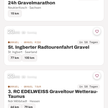
24h Gravelmarathon
Neukieritzsch · Sachsen
15 km
23
AUG 26
·
Sonntag
in 16 Tagen
GRAVEL · GRAVEL RIDE
St. Ingberter Radtourenfahrt Gravel
St. Ingbert · Saarland
77 km
100 km
23
AUG 26
·
Sonntag
in 16 Tagen
GRAVEL · GRAVEL TOUR
3. RC EDELWEISS Graveltour Wetterau-
Taunus
Ndr.Wöllstadt · Hessen
64 km
79 km