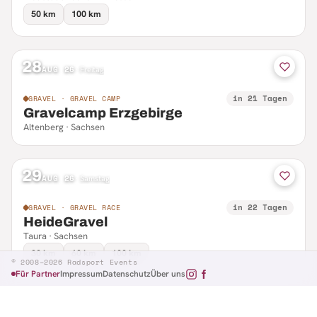
50 km
100 km
28
AUG 26
·
Freitag
in 21 Tagen
GRAVEL · GRAVEL CAMP
Gravelcamp Erzgebirge
Altenberg · Sachsen
29
AUG 26
·
Samstag
in 22 Tagen
GRAVEL · GRAVEL RACE
HeideGravel
Taura · Sachsen
30 km
60 km
100 km
© 2008–2026 Radsport Events
Für Partner
Impressum
Datenschutz
Über uns
29
AUG 26
·
Samstag