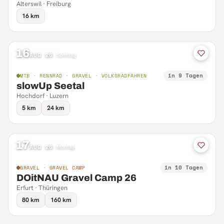
Alterswil · Freiburg
16 km
16
AUG 26
·
Sonntag
in 9 Tagen
MTB · RENNRAD · GRAVEL · VOLKSRADFAHREN
slowUp Seetal
Hochdorf · Luzern
5 km
24 km
17
AUG 26
·
Montag
in 10 Tagen
GRAVEL · GRAVEL CAMP
DOitNAU Gravel Camp 26
Erfurt · Thüringen
80 km
160 km