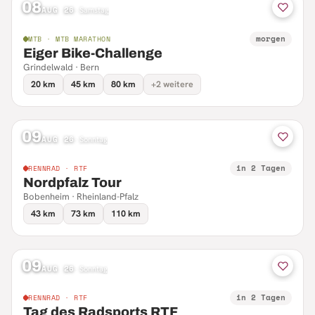
08
AUG 26
·
Samstag
morgen
MTB · MTB MARATHON
Eiger Bike-Challenge
Grindelwald · Bern
20 km
45 km
80 km
+2 weitere
09
AUG 26
·
Sonntag
in 2 Tagen
RENNRAD · RTF
Nordpfalz Tour
Bobenheim · Rheinland-Pfalz
43 km
73 km
110 km
09
AUG 26
·
Sonntag
in 2 Tagen
RENNRAD · RTF
Tag des Radsports RTF