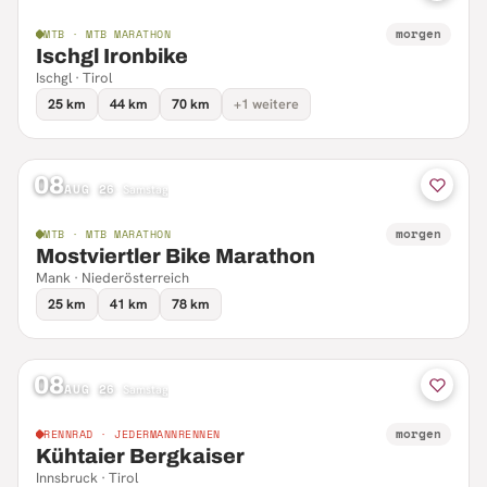
morgen
MTB · MTB MARATHON
Ischgl Ironbike
Ischgl · Tirol
25 km
44 km
70 km
+1 weitere
08
AUG 26
·
Samstag
morgen
MTB · MTB MARATHON
Mostviertler Bike Marathon
Mank · Niederösterreich
25 km
41 km
78 km
08
AUG 26
·
Samstag
morgen
RENNRAD · JEDERMANNRENNEN
Kühtaier Bergkaiser
Innsbruck · Tirol