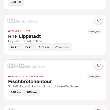
300 km
08
AUG 26
·
Samstag
morgen
RENNRAD · RTF
RTF Lippstadt
Lippstadt · Deutschland
42 km
99 km
151 km
+2 weitere
08–09
AUG 26
·
Sa–So
morgen
RENNRAD · ETAPPENFAHRT
Fischbrötchentour
Schloß Holte-Stukenbrock · Nordrhein-Westfalen
240 km
280 km