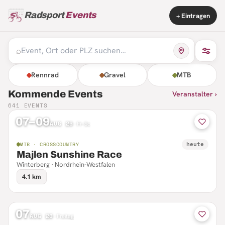
Radsport
Events
+ Eintragen
⌕
Rennrad
Gravel
MTB
Kommende Events
Veranstalter ›
641
EVENTS
07–09
AUG 26
·
Fr–So
heute
MTB · CROSSCOUNTRY
Majlen Sunshine Race
Winterberg · Nordrhein-Westfalen
4.1 km
07
AUG 26
·
Freitag