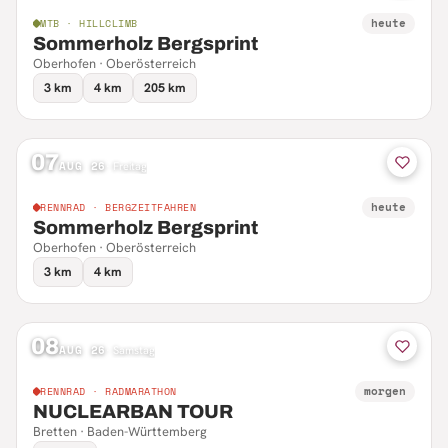
heute
MTB · HILLCLIMB
Sommerholz Bergsprint
Oberhofen · Oberösterreich
3 km
4 km
205 km
07
AUG 26
·
Freitag
heute
RENNRAD · BERGZEITFAHREN
Sommerholz Bergsprint
Oberhofen · Oberösterreich
3 km
4 km
08
AUG 26
·
Samstag
morgen
RENNRAD · RADMARATHON
NUCLEARBAN TOUR
Bretten · Baden-Württemberg