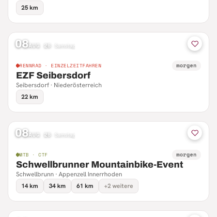
25 km
08
AUG 26
·
Samstag
morgen
RENNRAD · EINZELZEITFAHREN
EZF Seibersdorf
Seibersdorf · Niederösterreich
22 km
08
AUG 26
·
Samstag
morgen
MTB · CTF
Schwellbrunner Mountainbike-Event
Schwellbrunn · Appenzell Innerrhoden
14 km
34 km
61 km
+2 weitere