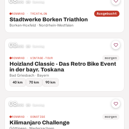
08
AUG 26
·
Samstag
Ausgebucht
RENNRAD · TRIATHLON
Stadtwerke Borken Triathlon
Borken-Hoxfeld · Nordrhein-Westfalen
08
AUG 26
·
Samstag
morgen
RENNRAD · VINTAGE-TOUR
Hoizland Classic - Das Retro Bike Event
in der bayr. Toskana
Bad Griesbach · Bayern
40 km
70 km
90 km
08
AUG 26
·
Samstag
morgen
RENNRAD · SONSTIGE
Kilimanjaro Challenge
Göttingen · Niedersachsen