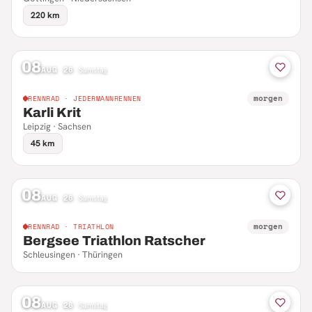
220 km
08
AUG 26
·
Samstag
morgen
RENNRAD · JEDERMANNRENNEN
Karli Krit
Leipzig · Sachsen
45 km
08
AUG 26
·
Samstag
morgen
RENNRAD · TRIATHLON
Bergsee Triathlon Ratscher
Schleusingen · Thüringen
08
AUG 26
·
Samstag