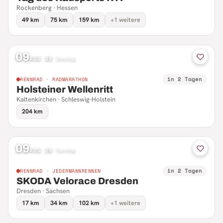
Rockenberg · Hessen
49 km
75 km
159 km
+1 weitere
09
AUG 26
·
Sonntag
in 2 Tagen
RENNRAD · RADMARATHON
Holsteiner Wellenritt
Kaltenkirchen · Schleswig-Holstein
204 km
09
AUG 26
·
Sonntag
in 2 Tagen
RENNRAD · JEDERMANNRENNEN
SKODA Velorace Dresden
Dresden · Sachsen
17 km
34 km
102 km
+1 weitere