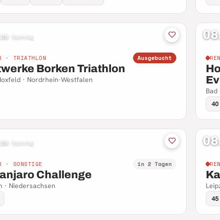
08
 26
·
Samstag
D · TRIATHLON
Ausgebucht
RE
twerke Borken Triathlon
Ho
Ev
oxfeld · Nordrhein-Westfalen
Bad 
40
08
 26
·
Samstag
D · SONSTIGE
in 2 Tagen
RE
manjaro Challenge
Kar
n · Niedersachsen
Leip
45