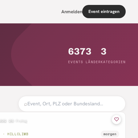
Anmelden
Event eintragen
637
3
3
EVENTS
LÄNDER
KATEGORIEN
⌕
AUG 26
·
Freitag
B · HILLCLIMB
morgen