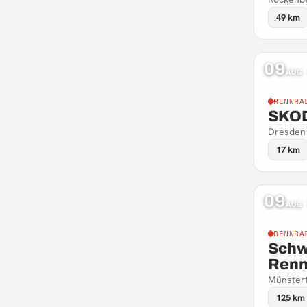
49 km
09
AUG
RENNRA
SKOD
Dresden
17 km
09
AUG
RENNRA
Schw
Renn
Münster
125 km