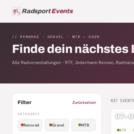
Radsport
Events
// RENNRAD · GRAVEL · MTB —
2026
Finde dein nächstes
Alle Radveranstaltungen – RTF, Jedermann-Rennen, Radmarat
637
EVENT
Filter
Zurücksetzen
KATEGORIE
07–0
Rennrad
Gravel
MTB
MTB · 