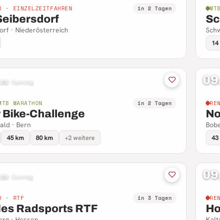
D · EINZELZEITFAHREN
in 2 Tagen
MT
Seibersdorf
Sc
orf · Niederösterreich
Schw
14
09
 26
·
Samstag
MTB MARATHON
in 2 Tagen
RE
r Bike-Challenge
No
ald · Bern
Bobe
45 km
80 km
+2 weitere
43
09
 26
·
Sonntag
D · RTF
in 3 Tagen
RE
des Radsports RTF
Ho
rg · Hessen
Kalt