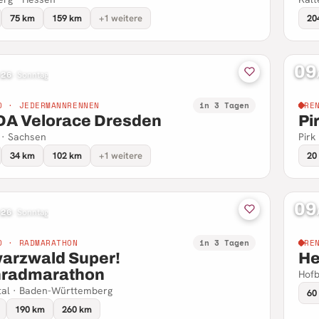
75 km
159 km
+1 weitere
20
09
 26
·
Sonntag
D · JEDERMANNRENNEN
in 3 Tagen
RE
A Velorace Dresden
Pi
 · Sachsen
Pirk
34 km
102 km
+1 weitere
20
09
 26
·
Sonntag
D · RADMARATHON
in 3 Tagen
RE
arzwald Super!
He
radmarathon
Hofb
tal · Baden-Württemberg
60
190 km
260 km