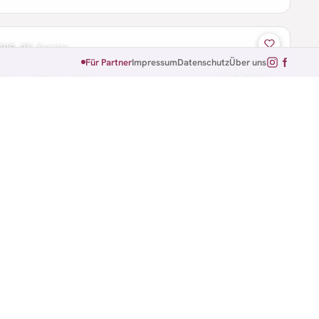
AUG 26
·
Sonntag
Für Partner
Impressum
Datenschutz
Über uns
AVEL · GRAVEL TOUR
in 3 Tagen
rker Grenzerfahrung Gravel
 · Bayern
 km
AUG 26
·
Sonntag
B · CTF
in 3 Tagen
g des Radsports CTF
enberg · Hessen
 km
63 km
79 km