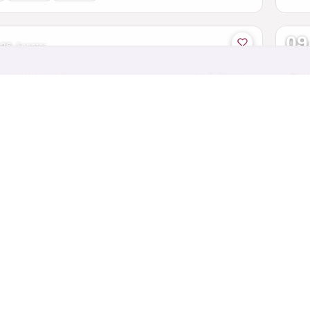
09
 26
·
Sonntag
 · GRAVEL RACE
in 3 Tagen
GR
her See Gravel
Pi
h · Rheinland-Pfalz
Pirk
65
09
 26
·
Sonntag
CTF
in 3 Tagen
MT
en Spuren des Maltriz
Ta
erg · Saarland
Rock
44 km
56 km
+1 weitere
42
09