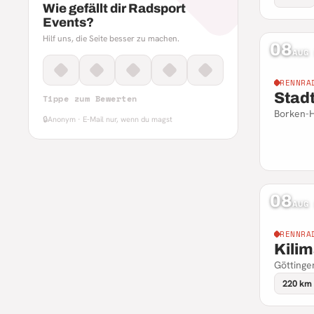
Wie gefällt dir Radsport
Events?
Hilf uns, die Seite besser zu machen.
08
AUG
RENNRA
Stad
Tippe zum Bewerten
Borken-H
🔒
Anonym · E-Mail nur, wenn du magst
08
AUG
RENNRA
Kili
Göttinge
220 km