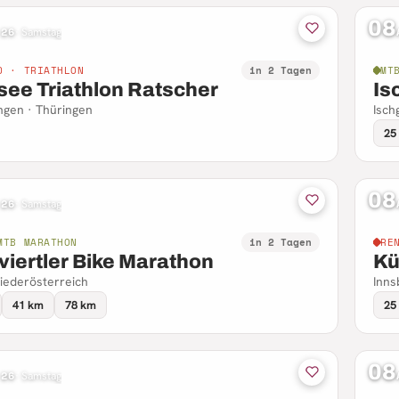
08
 26
·
Samstag
D · TRIATHLON
in 2 Tagen
MT
see Triathlon Ratscher
Is
ngen · Thüringen
Ischg
25
08
 26
·
Samstag
MTB MARATHON
in 2 Tagen
RE
viertler Bike Marathon
Kü
iederösterreich
Inns
41 km
78 km
25
08
 26
·
Samstag