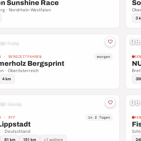
en Sunshine Race
So
rg · Nordrhein-Westfalen
Ober
3 
08
 26
·
Freitag
D · BERGZEITFAHREN
morgen
RE
erholz Bergsprint
N
n · Oberösterreich
Bret
4 km
30
08
 26
·
Samstag
D · RTF
in 2 Tagen
RE
Lippstadt
Fi
t · Deutschland
Schl
81 km
151 km
+1 weitere
24