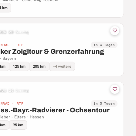
4 km
AUG 26
·
Sonntag
NNRAD · RTF
in 3 Tagen
rker Zoigltour & Grenzerfahrung
 · Bayern
 km
125 km
205 km
+4 weitere
AUG 26
·
Sonntag
NNRAD · RTF
in 3 Tagen
ss.-Bayr.-Radvierer - Ochsentour
ieber - Elters · Hessen
 km
95 km