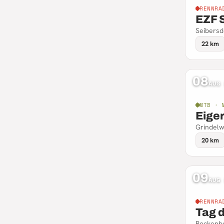
RENNRA
EZF 
Seibersd
22 km
08
AUG
MTB · 
Eige
Grindelw
20 km
09
AUG
RENNRA
Tag 
Rockenbe