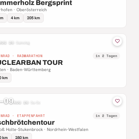
mmerholz Bergsprint
hofen · Oberösterreich
km
4 km
205 km
AUG 26
·
Samstag
NNRAD · RADMARATHON
in 2 Tagen
UCLEARBAN TOUR
ten · Baden-Württemberg
0 km
–09
AUG 26
·
Sa–So
NNRAD · ETAPPENFAHRT
in 2 Tagen
schbrötchentour
oß Holte-Stukenbrock · Nordrhein-Westfalen
0 km
280 km