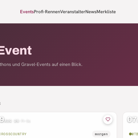
Events
Profi-Rennen
Veranstalter
News
Merkliste
Event
hons und Gravel-Events auf einen Blick.
S
9
07
AUG 26
·
Fr–So
CROSSCOUNTRY
morgen
MT