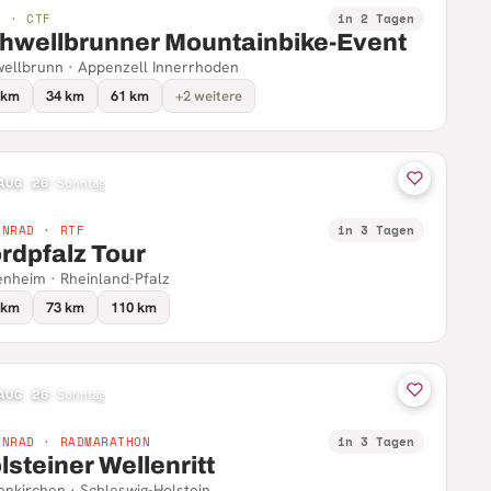
B · CTF
in 2 Tagen
hwellbrunner Mountainbike-Event
ellbrunn · Appenzell Innerrhoden
 km
34 km
61 km
+2 weitere
AUG 26
·
Sonntag
NNRAD · RTF
in 3 Tagen
rdpfalz Tour
nheim · Rheinland-Pfalz
 km
73 km
110 km
AUG 26
·
Sonntag
NNRAD · RADMARATHON
in 3 Tagen
lsteiner Wellenritt
enkirchen · Schleswig-Holstein