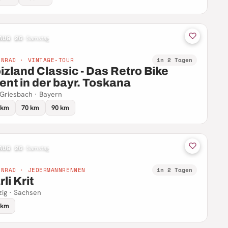
AUG 26
·
Samstag
NNRAD · VINTAGE-TOUR
in 2 Tagen
izland Classic - Das Retro Bike
ent in der bayr. Toskana
Griesbach · Bayern
 km
70 km
90 km
AUG 26
·
Samstag
NNRAD · JEDERMANNRENNEN
in 2 Tagen
li Krit
zig · Sachsen
 km