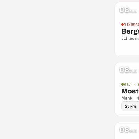
08
AUG
RENNRA
Berg
Schleusi
08
AUG
MTB · 
Most
Mank · N
25 km
08
AUG