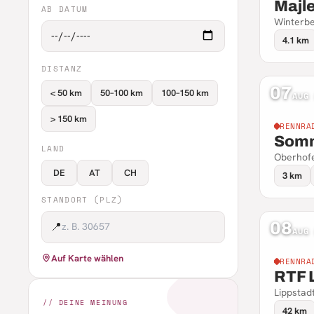
Majl
AB DATUM
Winterbe
4.1 km
DISTANZ
07
< 50 km
50–100 km
100–150 km
AUG
> 150 km
RENNRA
Somm
LAND
Oberhofe
DE
AT
CH
3 km
STANDORT (PLZ)
08
📍
AUG
Auf Karte wählen
RENNRA
RTF 
Lippstad
// DEINE MEINUNG
42 km