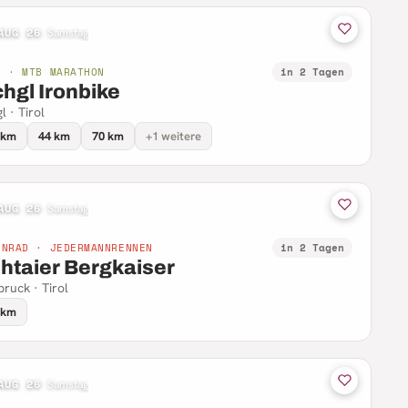
AUG 26
·
Samstag
B · MTB MARATHON
in 2 Tagen
chgl Ironbike
l · Tirol
 km
44 km
70 km
+1 weitere
AUG 26
·
Samstag
NNRAD · JEDERMANNRENNEN
in 2 Tagen
htaier Bergkaiser
bruck · Tirol
 km
AUG 26
·
Samstag