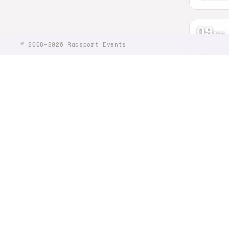
09
AUG
© 2008–2026 Radsport Events
GRAVEL
Laac
Nickenic
70 km
09
AUG
MTB · 
Auf d
Riegelsb
35 km
09