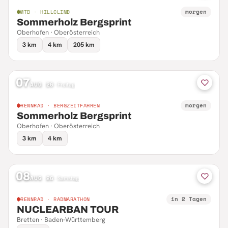
morgen
MTB · HILLCLIMB
Sommerholz Bergsprint
Oberhofen · Oberösterreich
3 km
4 km
205 km
07
AUG 26
·
Freitag
morgen
RENNRAD · BERGZEITFAHREN
Sommerholz Bergsprint
Oberhofen · Oberösterreich
3 km
4 km
08
AUG 26
·
Samstag
in 2 Tagen
RENNRAD · RADMARATHON
NUCLEARBAN TOUR
Bretten · Baden-Württemberg