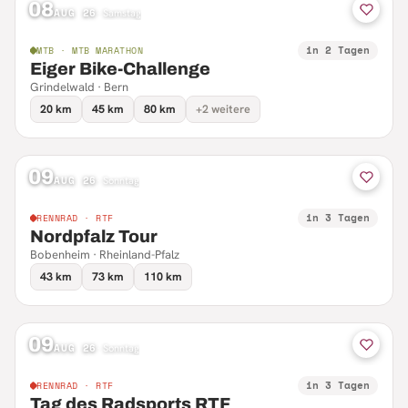
08
AUG 26
·
Samstag
in 2 Tagen
MTB · MTB MARATHON
Eiger Bike-Challenge
Grindelwald · Bern
20 km
45 km
80 km
+2 weitere
09
AUG 26
·
Sonntag
in 3 Tagen
RENNRAD · RTF
Nordpfalz Tour
Bobenheim · Rheinland-Pfalz
43 km
73 km
110 km
09
AUG 26
·
Sonntag
in 3 Tagen
RENNRAD · RTF
Tag des Radsports RTF