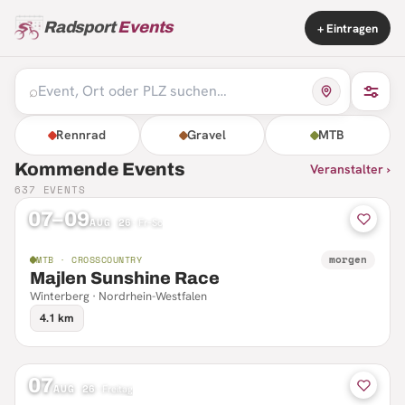
Radsport
Events
+ Eintragen
⌕
Rennrad
Gravel
MTB
Kommende Events
Veranstalter ›
637
EVENTS
07–09
AUG 26
·
Fr–So
morgen
MTB · CROSSCOUNTRY
Majlen Sunshine Race
Winterberg · Nordrhein-Westfalen
4.1 km
07
AUG 26
·
Freitag