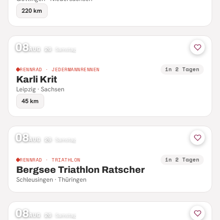
220 km
08
AUG 26
·
Samstag
in 2 Tagen
RENNRAD · JEDERMANNRENNEN
Karli Krit
Leipzig · Sachsen
45 km
08
AUG 26
·
Samstag
in 2 Tagen
RENNRAD · TRIATHLON
Bergsee Triathlon Ratscher
Schleusingen · Thüringen
08
AUG 26
·
Samstag