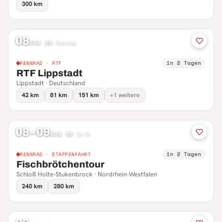
300 km
08
AUG 26
·
Samstag
in 2 Tagen
RENNRAD · RTF
RTF Lippstadt
Lippstadt · Deutschland
42 km
81 km
151 km
+1 weitere
08–09
AUG 26
·
Sa–So
in 2 Tagen
RENNRAD · ETAPPENFAHRT
Fischbrötchentour
Schloß Holte-Stukenbrock · Nordrhein-Westfalen
240 km
280 km