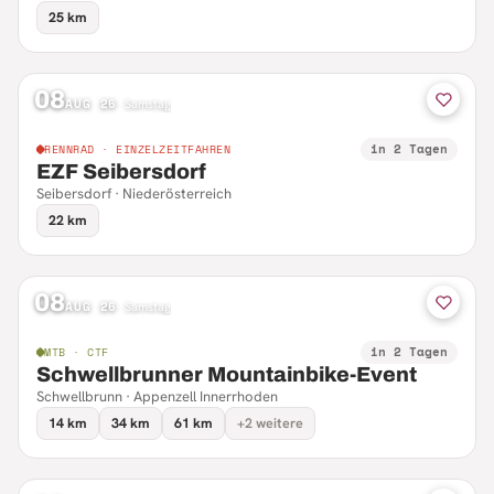
25 km
08
AUG 26
·
Samstag
in 2 Tagen
RENNRAD · EINZELZEITFAHREN
EZF Seibersdorf
Seibersdorf · Niederösterreich
22 km
08
AUG 26
·
Samstag
in 2 Tagen
MTB · CTF
Schwellbrunner Mountainbike-Event
Schwellbrunn · Appenzell Innerrhoden
14 km
34 km
61 km
+2 weitere