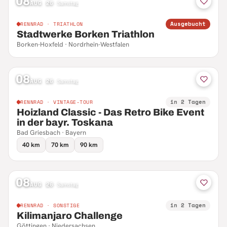
08
AUG 26
·
Samstag
Ausgebucht
RENNRAD · TRIATHLON
Stadtwerke Borken Triathlon
Borken-Hoxfeld · Nordrhein-Westfalen
08
AUG 26
·
Samstag
in 2 Tagen
RENNRAD · VINTAGE-TOUR
Hoizland Classic - Das Retro Bike Event
in der bayr. Toskana
Bad Griesbach · Bayern
40 km
70 km
90 km
08
AUG 26
·
Samstag
in 2 Tagen
RENNRAD · SONSTIGE
Kilimanjaro Challenge
Göttingen · Niedersachsen