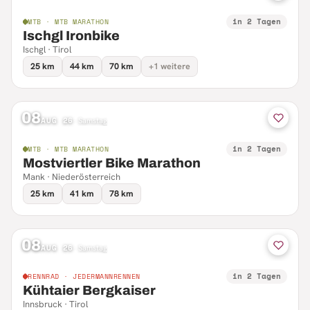
in 2 Tagen
MTB · MTB MARATHON
Ischgl Ironbike
Ischgl · Tirol
25 km
44 km
70 km
+1 weitere
08
AUG 26
·
Samstag
in 2 Tagen
MTB · MTB MARATHON
Mostviertler Bike Marathon
Mank · Niederösterreich
25 km
41 km
78 km
08
AUG 26
·
Samstag
in 2 Tagen
RENNRAD · JEDERMANNRENNEN
Kühtaier Bergkaiser
Innsbruck · Tirol