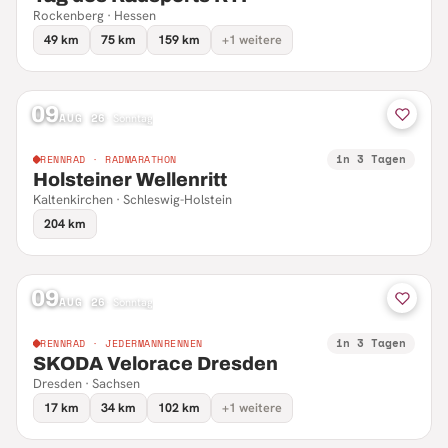
Rockenberg · Hessen
49 km
75 km
159 km
+1 weitere
09
AUG 26
·
Sonntag
in 3 Tagen
RENNRAD · RADMARATHON
Holsteiner Wellenritt
Kaltenkirchen · Schleswig-Holstein
204 km
09
AUG 26
·
Sonntag
in 3 Tagen
RENNRAD · JEDERMANNRENNEN
SKODA Velorace Dresden
Dresden · Sachsen
17 km
34 km
102 km
+1 weitere