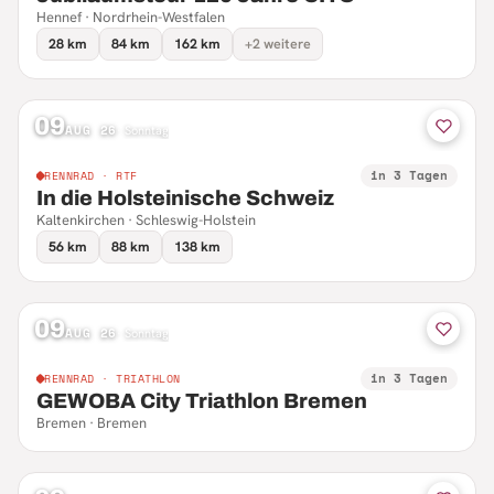
Hennef · Nordrhein-Westfalen
28 km
84 km
162 km
+2 weitere
09
AUG 26
·
Sonntag
in 3 Tagen
RENNRAD · RTF
In die Holsteinische Schweiz
Kaltenkirchen · Schleswig-Holstein
56 km
88 km
138 km
09
AUG 26
·
Sonntag
in 3 Tagen
RENNRAD · TRIATHLON
GEWOBA City Triathlon Bremen
Bremen · Bremen