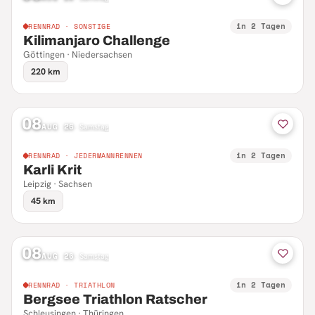
in 2 Tagen
RENNRAD · SONSTIGE
Kilimanjaro Challenge
Göttingen · Niedersachsen
220 km
08
AUG 26
·
Samstag
in 2 Tagen
RENNRAD · JEDERMANNRENNEN
Karli Krit
Leipzig · Sachsen
45 km
08
AUG 26
·
Samstag
in 2 Tagen
RENNRAD · TRIATHLON
Bergsee Triathlon Ratscher
Schleusingen · Thüringen