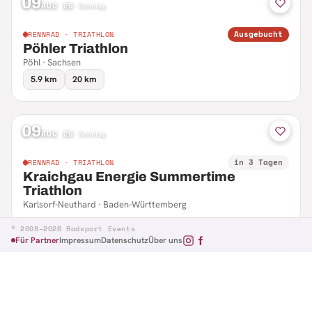
09
AUG 26
·
Sonntag
Ausgebucht
RENNRAD · TRIATHLON
Pöhler Triathlon
Pöhl · Sachsen
5.9 km
20 km
09
AUG 26
·
Sonntag
in 3 Tagen
RENNRAD · TRIATHLON
Kraichgau Energie Summertime
Triathlon
Karlsorf-Neuthard · Baden-Württemberg
© 2008–2026 Radsport Events
Für Partner
Impressum
Datenschutz
Über uns
09
AUG 26
·
Sonntag
in 3 Tagen
RENNRAD · RTF
Hennefer Radsporttag
Hennef · Nordrhein-Westfalen