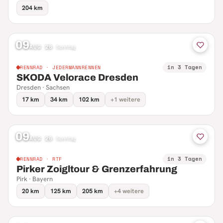
204 km
09
AUG 26
·
Sonntag
in 3 Tagen
RENNRAD · JEDERMANNRENNEN
SKODA Velorace Dresden
Dresden · Sachsen
17 km
34 km
102 km
+1 weitere
09
AUG 26
·
Sonntag
in 3 Tagen
RENNRAD · RTF
Pirker Zoigltour & Grenzerfahrung
Pirk · Bayern
20 km
125 km
205 km
+4 weitere