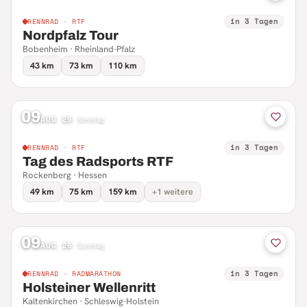
in 3 Tagen
RENNRAD · RTF
Nordpfalz Tour
Bobenheim · Rheinland-Pfalz
43 km
73 km
110 km
09
AUG 26
·
Sonntag
in 3 Tagen
RENNRAD · RTF
Tag des Radsports RTF
Rockenberg · Hessen
49 km
75 km
159 km
+1 weitere
09
AUG 26
·
Sonntag
in 3 Tagen
RENNRAD · RADMARATHON
Holsteiner Wellenritt
Kaltenkirchen · Schleswig-Holstein