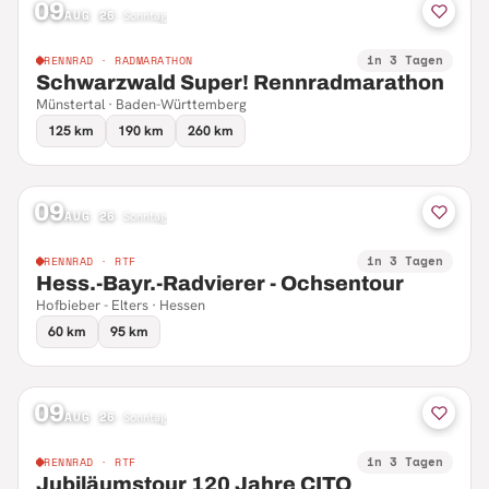
09
AUG 26
·
Sonntag
in 3 Tagen
RENNRAD · RADMARATHON
Schwarzwald Super! Rennradmarathon
Münstertal · Baden-Württemberg
125 km
190 km
260 km
09
AUG 26
·
Sonntag
in 3 Tagen
RENNRAD · RTF
Hess.-Bayr.-Radvierer - Ochsentour
Hofbieber - Elters · Hessen
60 km
95 km
09
AUG 26
·
Sonntag
in 3 Tagen
RENNRAD · RTF
Jubiläumstour 120 Jahre CITO