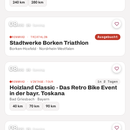
240 km
280 km
08
AUG 26
·
Samstag
Ausgebucht
RENNRAD · TRIATHLON
Stadtwerke Borken Triathlon
Borken-Hoxfeld · Nordrhein-Westfalen
08
AUG 26
·
Samstag
in 2 Tagen
RENNRAD · VINTAGE-TOUR
Hoizland Classic - Das Retro Bike Event
in der bayr. Toskana
Bad Griesbach · Bayern
40 km
70 km
90 km
08
AUG 26
·
Samstag