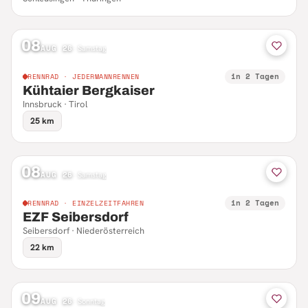
08
AUG 26
·
Samstag
in 2 Tagen
RENNRAD · JEDERMANNRENNEN
Kühtaier Bergkaiser
Innsbruck · Tirol
25 km
08
AUG 26
·
Samstag
in 2 Tagen
RENNRAD · EINZELZEITFAHREN
EZF Seibersdorf
Seibersdorf · Niederösterreich
22 km
09
AUG 26
·
Sonntag