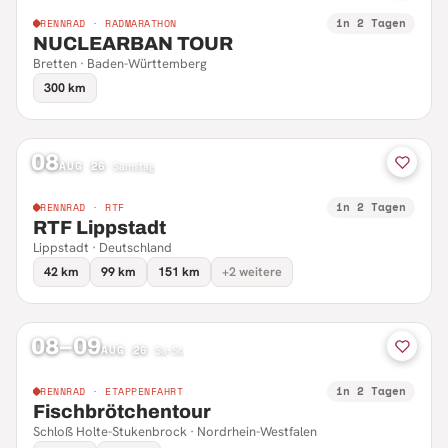
in 2 Tagen
RENNRAD · RADMARATHON
NUCLEARBAN TOUR
Bretten · Baden-Württemberg
300 km
08
AUG 26
·
Samstag
in 2 Tagen
RENNRAD · RTF
RTF Lippstadt
Lippstadt · Deutschland
42 km
99 km
151 km
+2 weitere
08–09
AUG 26
·
Sa–So
in 2 Tagen
RENNRAD · ETAPPENFAHRT
Fischbrötchentour
Schloß Holte-Stukenbrock · Nordrhein-Westfalen