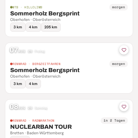
morgen
MTB · HILLCLIMB
Sommerholz Bergsprint
Oberhofen · Oberösterreich
3 km
4 km
205 km
07
AUG 26
·
Freitag
morgen
RENNRAD · BERGZEITFAHREN
Sommerholz Bergsprint
Oberhofen · Oberösterreich
3 km
4 km
08
AUG 26
·
Samstag
in 2 Tagen
RENNRAD · RADMARATHON
NUCLEARBAN TOUR
Bretten · Baden-Württemberg