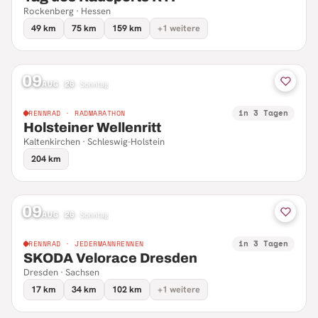
Rockenberg · Hessen
49 km
75 km
159 km
+1 weitere
09
AUG 26
·
Sonntag
in 3 Tagen
RENNRAD · RADMARATHON
Holsteiner Wellenritt
Kaltenkirchen · Schleswig-Holstein
204 km
09
AUG 26
·
Sonntag
in 3 Tagen
RENNRAD · JEDERMANNRENNEN
SKODA Velorace Dresden
Dresden · Sachsen
17 km
34 km
102 km
+1 weitere