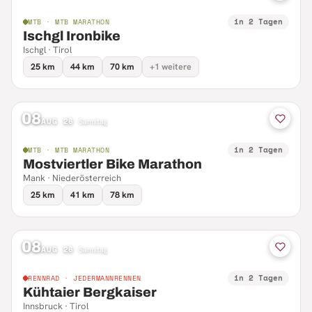
in 2 Tagen
MTB · MTB MARATHON
Ischgl Ironbike
Ischgl · Tirol
25 km
44 km
70 km
+1 weitere
08
AUG 26
·
Samstag
in 2 Tagen
MTB · MTB MARATHON
Mostviertler Bike Marathon
Mank · Niederösterreich
25 km
41 km
78 km
08
AUG 26
·
Samstag
in 2 Tagen
RENNRAD · JEDERMANNRENNEN
Kühtaier Bergkaiser
Innsbruck · Tirol