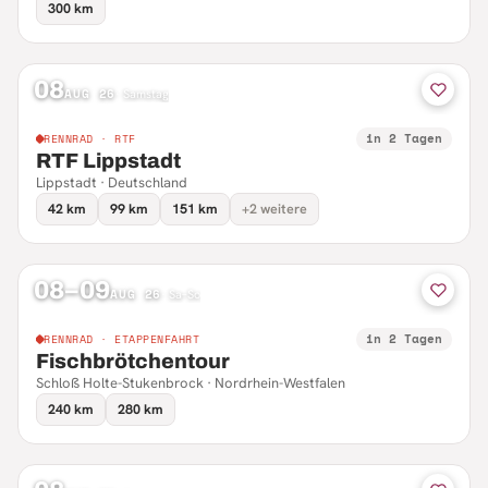
300 km
08
AUG 26
·
Samstag
in 2 Tagen
RENNRAD · RTF
RTF Lippstadt
Lippstadt · Deutschland
42 km
99 km
151 km
+2 weitere
08–09
AUG 26
·
Sa–So
in 2 Tagen
RENNRAD · ETAPPENFAHRT
Fischbrötchentour
Schloß Holte-Stukenbrock · Nordrhein-Westfalen
240 km
280 km