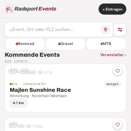
Radsport
Events
+ Eintragen
⌕
Rennrad
Gravel
MTB
Kommende Events
Veranstalter ›
638
EVENTS
07–09
AUG 26
·
Fr–So
morgen
MTB · CROSSCOUNTRY
Majlen Sunshine Race
Winterberg · Nordrhein-Westfalen
4.1 km
07
AUG 26
·
Freitag