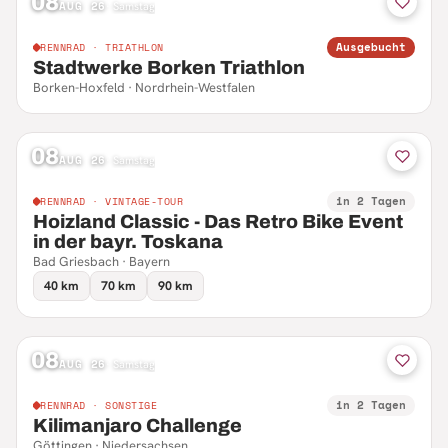
08
AUG 26
·
Samstag
Ausgebucht
RENNRAD · TRIATHLON
Stadtwerke Borken Triathlon
Borken-Hoxfeld · Nordrhein-Westfalen
08
AUG 26
·
Samstag
in 2 Tagen
RENNRAD · VINTAGE-TOUR
Hoizland Classic - Das Retro Bike Event
in der bayr. Toskana
Bad Griesbach · Bayern
40 km
70 km
90 km
08
AUG 26
·
Samstag
in 2 Tagen
RENNRAD · SONSTIGE
Kilimanjaro Challenge
Göttingen · Niedersachsen