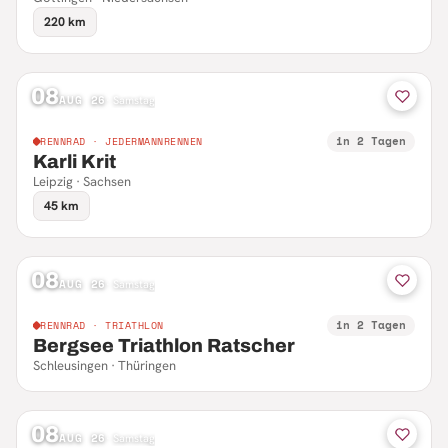
220 km
08
AUG 26
·
Samstag
in 2 Tagen
RENNRAD · JEDERMANNRENNEN
Karli Krit
Leipzig · Sachsen
45 km
08
AUG 26
·
Samstag
in 2 Tagen
RENNRAD · TRIATHLON
Bergsee Triathlon Ratscher
Schleusingen · Thüringen
08
AUG 26
·
Samstag