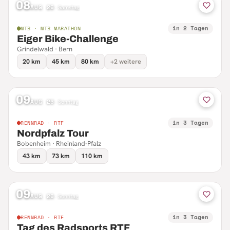
08
AUG 26
·
Samstag
in 2 Tagen
MTB · MTB MARATHON
Eiger Bike-Challenge
Grindelwald · Bern
20 km
45 km
80 km
+2 weitere
09
AUG 26
·
Sonntag
in 3 Tagen
RENNRAD · RTF
Nordpfalz Tour
Bobenheim · Rheinland-Pfalz
43 km
73 km
110 km
09
AUG 26
·
Sonntag
in 3 Tagen
RENNRAD · RTF
Tag des Radsports RTF