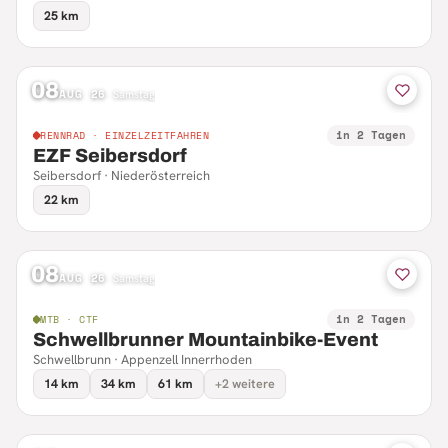
25 km
08
AUG 26
·
Samstag
in 2 Tagen
RENNRAD · EINZELZEITFAHREN
EZF Seibersdorf
Seibersdorf · Niederösterreich
22 km
08
AUG 26
·
Samstag
in 2 Tagen
MTB · CTF
Schwellbrunner Mountainbike-Event
Schwellbrunn · Appenzell Innerrhoden
14 km
34 km
61 km
+2 weitere