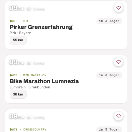
09
AUG 26
·
Sonntag
in 3 Tagen
MTB · CTF
Pirker Grenzerfahrung
Pirk · Bayern
55 km
09
AUG 26
·
Sonntag
in 3 Tagen
MTB · MTB MARATHON
Bike Marathon Lumnezia
Lumbrein · Graubünden
38 km
09
AUG 26
·
Sonntag
in 3 Tagen
MTB · CROSSCOUNTRY