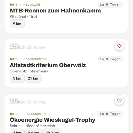
in 9 Tagen
MTB · HILLCLIMB
MTB-Rennen zum Hahnenkamm
Kitzbühel · Tirol
9 km
15
AUG 26
·
Samstag
in 9 Tagen
MTB · CROSSCOUNTRY
Altstadtkriterium Oberwölz
Oberwölz · Steiermark
5 km
21 km
15
AUG 26
·
Samstag
in 9 Tagen
MTB · CROSSCOUNTRY
Ökoenergie Wieskugel-Trophy
Schrick · Niederösterreich
4 km
9.4 km
28.2 km