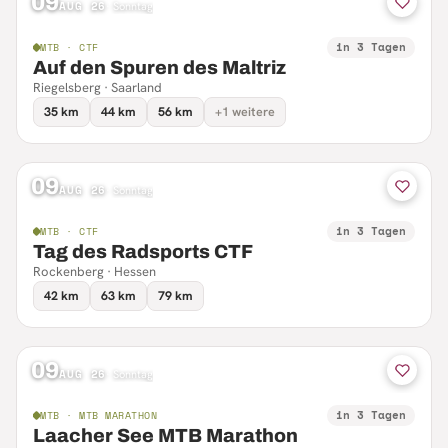
09
AUG 26
·
Sonntag
in 3 Tagen
MTB · CTF
Auf den Spuren des Maltriz
Riegelsberg · Saarland
35 km
44 km
56 km
+1 weitere
09
AUG 26
·
Sonntag
in 3 Tagen
MTB · CTF
Tag des Radsports CTF
Rockenberg · Hessen
42 km
63 km
79 km
09
AUG 26
·
Sonntag
in 3 Tagen
MTB · MTB MARATHON
Laacher See MTB Marathon