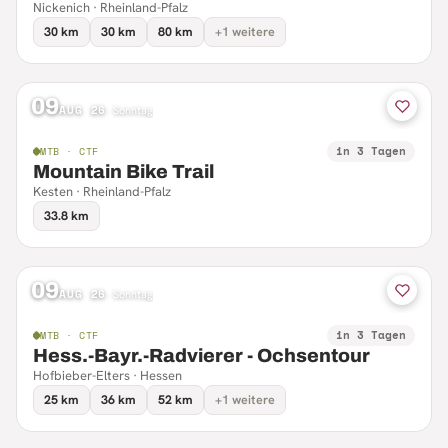
Nickenich · Rheinland-Pfalz
30 km
30 km
80 km
+1 weitere
09
AUG 26
·
Sonntag
in 3 Tagen
MTB · CTF
Mountain Bike Trail
Kesten · Rheinland-Pfalz
33.8 km
09
AUG 26
·
Sonntag
in 3 Tagen
MTB · CTF
Hess.-Bayr.-Radvierer - Ochsentour
Hofbieber-Elters · Hessen
25 km
36 km
52 km
+1 weitere