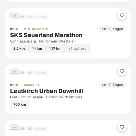
15
AUG 26
·
Samstag
in 9 Tagen
MTB · MTB MARATHON
SKS Sauerland Marathon
Schmallenberg · Nordrhein-Westfalen
8.2 km
44 km
117 km
+1 weitere
15
AUG 26
·
Samstag
in 9 Tagen
MTB · DOWNHILL
Leutkirch Urban Downhill
Leutkirch im Allgäu · Baden-Württemberg
700 km
15
AUG 26
·
Samstag