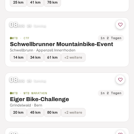
25 km
41 km
78 km
08
AUG 26
·
Samstag
in 2 Tagen
MTB · CTF
Schwellbrunner Mountainbike-Event
Schwellbrunn · Appenzell Innerrhoden
14 km
34 km
61 km
+2 weitere
08
AUG 26
·
Samstag
in 2 Tagen
MTB · MTB MARATHON
Eiger Bike-Challenge
Grindelwald · Bern
20 km
45 km
80 km
+2 weitere