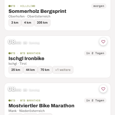
morgen
MTB · HILLCLIMB
Sommerholz Bergsprint
Oberhofen · Oberösterreich
3 km
4 km
205 km
08
AUG 26
·
Samstag
in 2 Tagen
MTB · MTB MARATHON
Ischgl Ironbike
Ischgl · Tirol
25 km
44 km
70 km
+1 weitere
08
AUG 26
·
Samstag
in 2 Tagen
MTB · MTB MARATHON
Mostviertler Bike Marathon
Mank · Niederösterreich