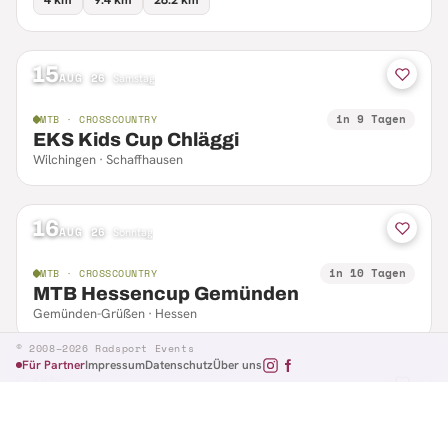
15
AUG 26
·
Samstag
in 9 Tagen
MTB · CROSSCOUNTRY
EKS Kids Cup Chläggi
Wilchingen · Schaffhausen
16
AUG 26
·
Sonntag
in 10 Tagen
MTB · CROSSCOUNTRY
MTB Hessencup Gemünden
Gemünden-Grüßen · Hessen
© 2008–2026 Radsport Events
Für Partner
Impressum
Datenschutz
Über uns
16
AUG 26
·
Sonntag
in 10 Tagen
MTB · CTF
Losheimer Radsporttag