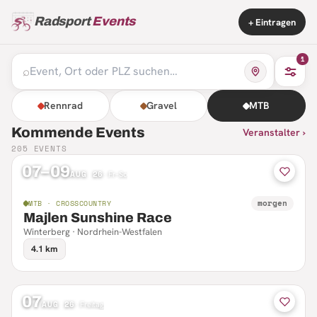
Radsport
Events
+ Eintragen
1
⌕
Rennrad
Gravel
MTB
Kommende Events
Veranstalter ›
205
EVENTS
07–09
AUG 26
·
Fr–So
morgen
MTB · CROSSCOUNTRY
Majlen Sunshine Race
Winterberg · Nordrhein-Westfalen
4.1 km
07
AUG 26
·
Freitag