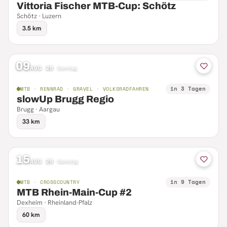
Vittoria Fischer MTB-Cup: Schötz
Schötz · Luzern
3.5 km
09
AUG 26
·
Sonntag
in 3 Tagen
MTB · RENNRAD · GRAVEL · VOLKSRADFAHREN
slowUp Brugg Regio
Brugg · Aargau
33 km
15
AUG 26
·
Samstag
in 9 Tagen
MTB · CROSSCOUNTRY
MTB Rhein-Main-Cup #2
Dexheim · Rheinland-Pfalz
60 km