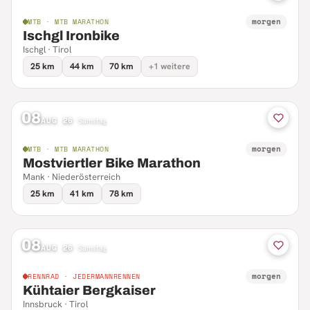
morgen
MTB · MTB MARATHON
Ischgl Ironbike
Ischgl · Tirol
25 km
44 km
70 km
+1 weitere
08
AUG 26
·
Samstag
morgen
MTB · MTB MARATHON
Mostviertler Bike Marathon
Mank · Niederösterreich
25 km
41 km
78 km
08
AUG 26
·
Samstag
morgen
RENNRAD · JEDERMANNRENNEN
Kühtaier Bergkaiser
Innsbruck · Tirol