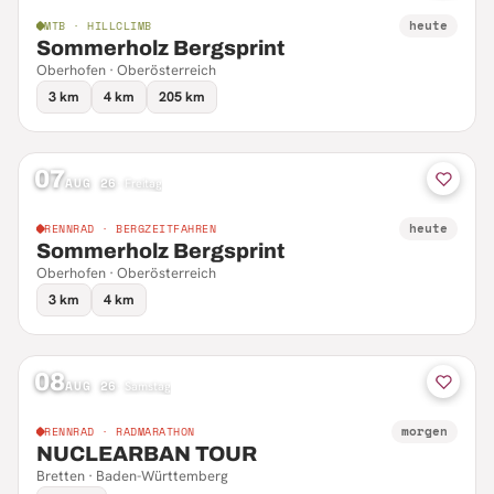
heute
MTB · HILLCLIMB
Sommerholz Bergsprint
Oberhofen · Oberösterreich
3 km
4 km
205 km
07
AUG 26
·
Freitag
heute
RENNRAD · BERGZEITFAHREN
Sommerholz Bergsprint
Oberhofen · Oberösterreich
3 km
4 km
08
AUG 26
·
Samstag
morgen
RENNRAD · RADMARATHON
NUCLEARBAN TOUR
Bretten · Baden-Württemberg