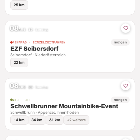
25 km
08
AUG 26
·
Samstag
morgen
RENNRAD · EINZELZEITFAHREN
EZF Seibersdorf
Seibersdorf · Niederösterreich
22 km
08
AUG 26
·
Samstag
morgen
MTB · CTF
Schwellbrunner Mountainbike-Event
Schwellbrunn · Appenzell Innerrhoden
14 km
34 km
61 km
+2 weitere