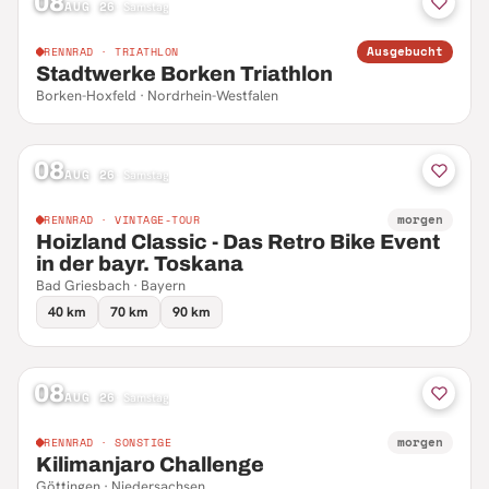
08
AUG 26
·
Samstag
Ausgebucht
RENNRAD · TRIATHLON
Stadtwerke Borken Triathlon
Borken-Hoxfeld · Nordrhein-Westfalen
08
AUG 26
·
Samstag
morgen
RENNRAD · VINTAGE-TOUR
Hoizland Classic - Das Retro Bike Event
in der bayr. Toskana
Bad Griesbach · Bayern
40 km
70 km
90 km
08
AUG 26
·
Samstag
morgen
RENNRAD · SONSTIGE
Kilimanjaro Challenge
Göttingen · Niedersachsen