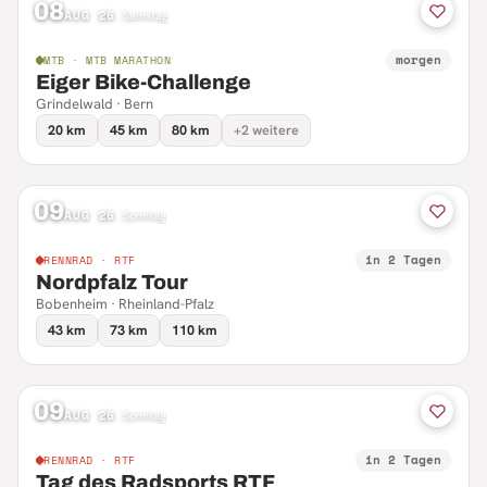
08
AUG 26
·
Samstag
morgen
MTB · MTB MARATHON
Eiger Bike-Challenge
Grindelwald · Bern
20 km
45 km
80 km
+2 weitere
09
AUG 26
·
Sonntag
in 2 Tagen
RENNRAD · RTF
Nordpfalz Tour
Bobenheim · Rheinland-Pfalz
43 km
73 km
110 km
09
AUG 26
·
Sonntag
in 2 Tagen
RENNRAD · RTF
Tag des Radsports RTF