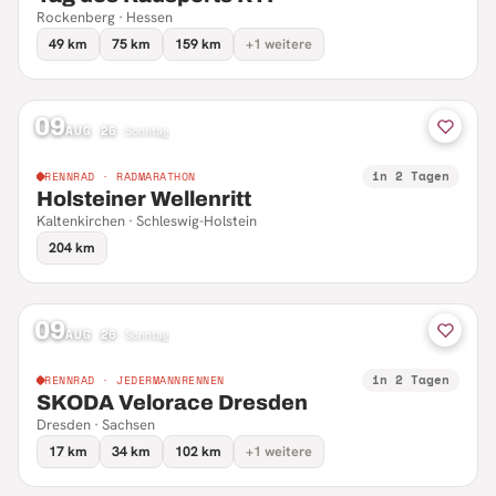
Rockenberg · Hessen
49 km
75 km
159 km
+1 weitere
09
AUG 26
·
Sonntag
in 2 Tagen
RENNRAD · RADMARATHON
Holsteiner Wellenritt
Kaltenkirchen · Schleswig-Holstein
204 km
09
AUG 26
·
Sonntag
in 2 Tagen
RENNRAD · JEDERMANNRENNEN
SKODA Velorace Dresden
Dresden · Sachsen
17 km
34 km
102 km
+1 weitere