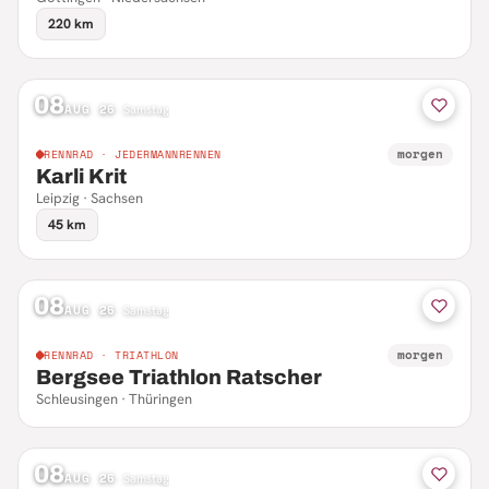
220 km
08
AUG 26
·
Samstag
morgen
RENNRAD · JEDERMANNRENNEN
Karli Krit
Leipzig · Sachsen
45 km
08
AUG 26
·
Samstag
morgen
RENNRAD · TRIATHLON
Bergsee Triathlon Ratscher
Schleusingen · Thüringen
08
AUG 26
·
Samstag