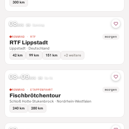
300 km
08
AUG 26
·
Samstag
morgen
RENNRAD · RTF
RTF Lippstadt
Lippstadt · Deutschland
42 km
99 km
151 km
+2 weitere
08–09
AUG 26
·
Sa–So
morgen
RENNRAD · ETAPPENFAHRT
Fischbrötchentour
Schloß Holte-Stukenbrock · Nordrhein-Westfalen
240 km
280 km