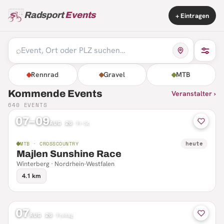
Radsport
Events
+ Eintragen
⌕
Rennrad
Gravel
MTB
Kommende Events
Veranstalter ›
640
EVENTS
07–09
AUG 26
·
Fr–So
heute
MTB · CROSSCOUNTRY
Majlen Sunshine Race
Winterberg · Nordrhein-Westfalen
4.1 km
07
AUG 26
·
Freitag